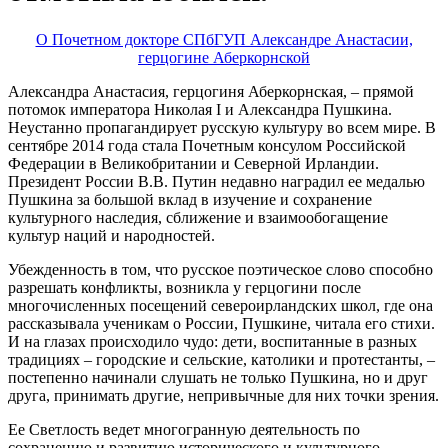
О Почетном докторе СПбГУП Александре Анастасии,
герцогине Аберкорнской
Александра Анастасия, герцогиня Аберкорнская, – прямой
потомок императора Николая I и Александра Пушкина.
Неустанно пропагандирует русскую культуру во всем мире. В
сентябре 2014 года стала Почетным консулом Российской
Федерации в Великобритании и Северной Ирландии.
Президент России В.В. Путин недавно наградил ее медалью
Пушкина за большой вклад в изучение и сохранение
культурного наследия, сближение и взаимообогащение
культур наций и народностей.
Убежденность в том, что русское поэтическое слово способно
разрешать конфликты, возникла у герцогини после
многочисленных посещений североирландских школ, где она
рассказывала ученикам о России, Пушкине, читала его стихи.
И на глазах происходило чудо: дети, воспитанные в разных
традициях – городские и сельские, католики и протестанты, –
постепенно начинали слушать не только Пушкина, но и друг
друга, принимать другие, непривычные для них точки зрения.
Ее Светлость ведет многогранную деятельность по
сохранению и развитию исторического и культурного