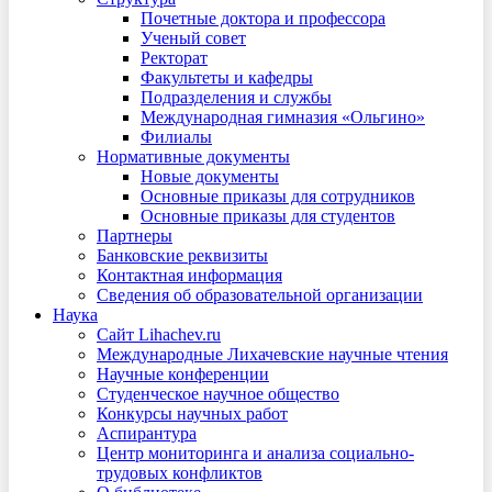
Почетные доктора и профессора
Ученый совет
Ректорат
Факультеты и кафедры
Подразделения и службы
Международная гимназия «Ольгино»
Филиалы
Нормативные документы
Новые документы
Основные приказы для сотрудников
Основные приказы для студентов
Партнеры
Банковские реквизиты
Контактная информация
Сведения об образовательной организации
Наука
Сайт Lihachev.ru
Международные Лихачевские научные чтения
Научные конференции
Студенческое научное общество
Конкурсы научных работ
Аспирантура
Центр мониторинга и анализа социально-
трудовых конфликтов