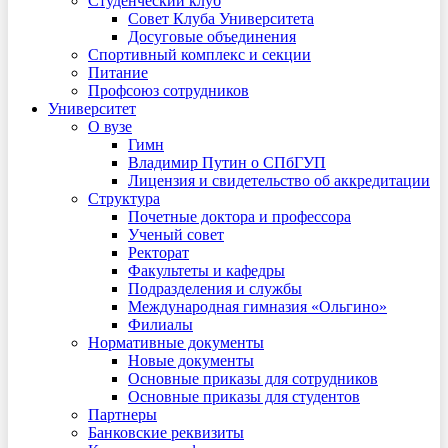
Студенческий клуб
Совет Клуба Университета
Досуговые объединения
Спортивный комплекс и секции
Питание
Профсоюз сотрудников
Университет
О вузе
Гимн
Владимир Путин о СПбГУП
Лицензия и свидетельство об аккредитации
Структура
Почетные доктора и профессора
Ученый совет
Ректорат
Факультеты и кафедры
Подразделения и службы
Международная гимназия «Ольгино»
Филиалы
Нормативные документы
Новые документы
Основные приказы для сотрудников
Основные приказы для студентов
Партнеры
Банковские реквизиты