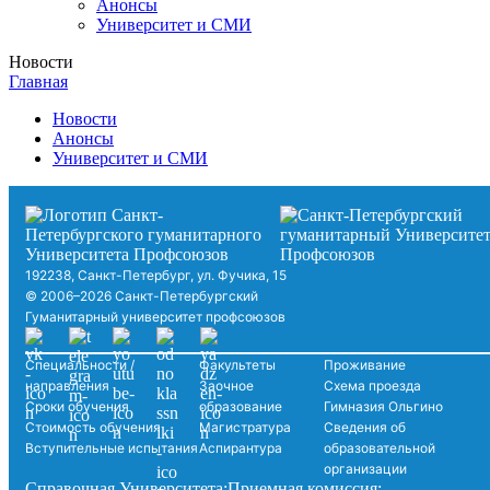
Анонсы
Университет и СМИ
Новости
Главная
Новости
Анонсы
Университет и СМИ
192238, Санкт-Петербург, ул. Фучика, 15
© 2006–2026 Санкт-Петербургский
Гуманитарный университет профсоюзов
Специальности /
Факультеты
Проживание
направления
Заочное
Схема проезда
Сроки обучения
образование
Гимназия Ольгино
Стоимость обучения
Магистратура
Сведения об
Вступительные испытания
Аспирантура
образовательной
организации
Справочная Университета:
Приемная комиссия: