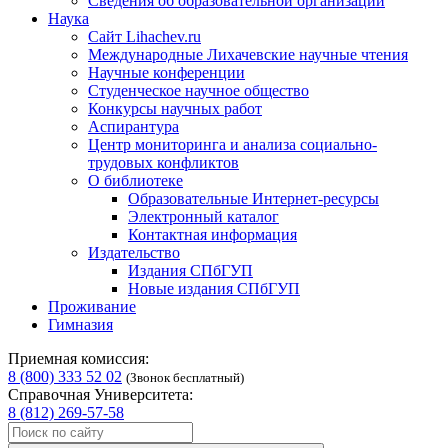
Сведения об образовательной организации
Наука
Сайт Lihachev.ru
Международные Лихачевские научные чтения
Научные конференции
Студенческое научное общество
Конкурсы научных работ
Аспирантура
Центр мониторинга и анализа социально-
трудовых конфликтов
О библиотеке
Образовательные Интернет-ресурсы
Электронный каталог
Контактная информация
Издательство
Издания СПбГУП
Новые издания СПбГУП
Проживание
Гимназия
Приемная комиссия:
8 (800) 333 52 02
(Звонок бесплатный)
Справочная Университета:
8 (812) 269-57-58