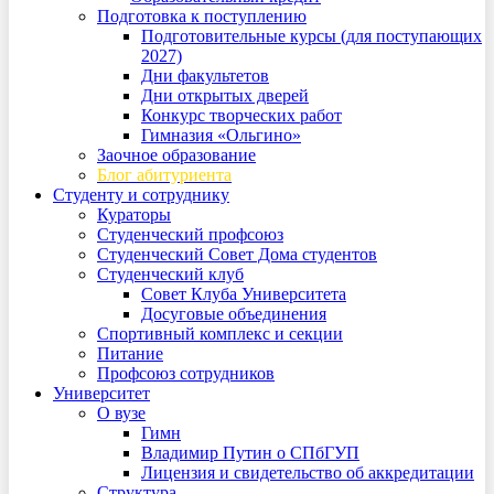
Подготовка к поступлению
Подготовительные курсы (для поступающих
2027)
Дни факультетов
Дни открытых дверей
Конкурс творческих работ
Гимназия «Ольгино»
Заочное образование
Блог абитуриента
Студенту и сотруднику
Кураторы
Студенческий профсоюз
Студенческий Совет Дома студентов
Студенческий клуб
Совет Клуба Университета
Досуговые объединения
Спортивный комплекс и секции
Питание
Профсоюз сотрудников
Университет
О вузе
Гимн
Владимир Путин о СПбГУП
Лицензия и свидетельство об аккредитации
Структура