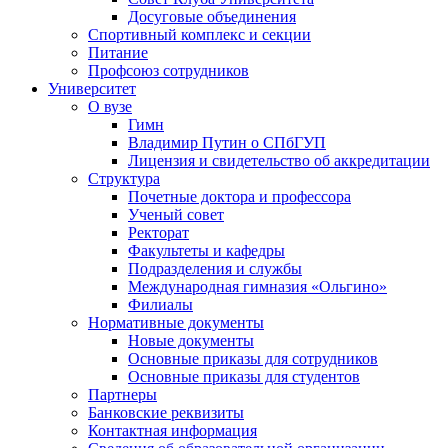
Досуговые объединения
Спортивный комплекс и секции
Питание
Профсоюз сотрудников
Университет
О вузе
Гимн
Владимир Путин о СПбГУП
Лицензия и свидетельство об аккредитации
Структура
Почетные доктора и профессора
Ученый совет
Ректорат
Факультеты и кафедры
Подразделения и службы
Международная гимназия «Ольгино»
Филиалы
Нормативные документы
Новые документы
Основные приказы для сотрудников
Основные приказы для студентов
Партнеры
Банковские реквизиты
Контактная информация