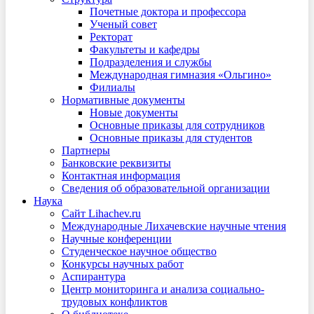
Почетные доктора и профессора
Ученый совет
Ректорат
Факультеты и кафедры
Подразделения и службы
Международная гимназия «Ольгино»
Филиалы
Нормативные документы
Новые документы
Основные приказы для сотрудников
Основные приказы для студентов
Партнеры
Банковские реквизиты
Контактная информация
Сведения об образовательной организации
Наука
Сайт Lihachev.ru
Международные Лихачевские научные чтения
Научные конференции
Студенческое научное общество
Конкурсы научных работ
Аспирантура
Центр мониторинга и анализа социально-
трудовых конфликтов