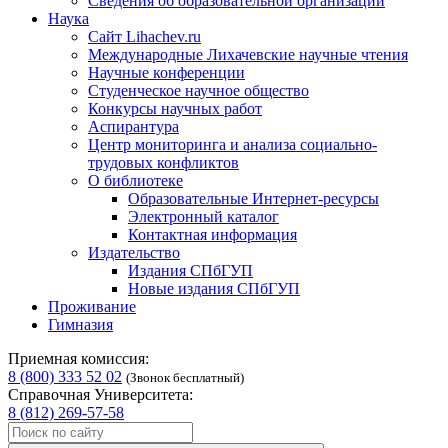
Сведения об образовательной организации
Наука
Сайт Lihachev.ru
Международные Лихачевские научные чтения
Научные конференции
Студенческое научное общество
Конкурсы научных работ
Аспирантура
Центр мониторинга и анализа социально-
трудовых конфликтов
О библиотеке
Образовательные Интернет-ресурсы
Электронный каталог
Контактная информация
Издательство
Издания СПбГУП
Новые издания СПбГУП
Проживание
Гимназия
Приемная комиссия:
8 (800) 333 52 02
(Звонок бесплатный)
Справочная Университета:
8 (812) 269-57-58