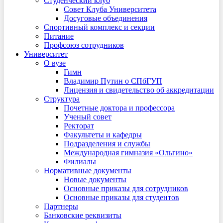
Студенческий клуб
Совет Клуба Университета
Досуговые объединения
Спортивный комплекс и секции
Питание
Профсоюз сотрудников
Университет
О вузе
Гимн
Владимир Путин о СПбГУП
Лицензия и свидетельство об аккредитации
Структура
Почетные доктора и профессора
Ученый совет
Ректорат
Факультеты и кафедры
Подразделения и службы
Международная гимназия «Ольгино»
Филиалы
Нормативные документы
Новые документы
Основные приказы для сотрудников
Основные приказы для студентов
Партнеры
Банковские реквизиты