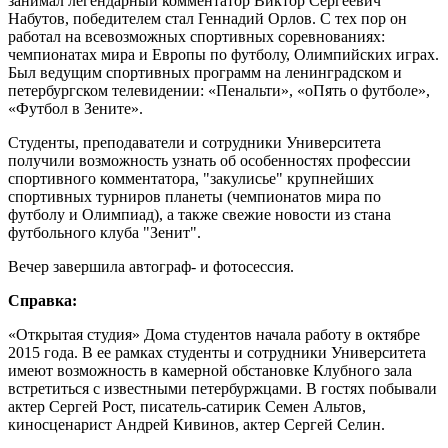
занимал легендарный комментатор Виктор Сергеевич
Набутов, победителем стал Геннадий Орлов. С тех пор он
работал на всевозможных спортивных соревнованиях:
чемпионатах мира и Европы по футболу, Олимпийских играх.
Был ведущим спортивных программ на ленинградском и
петербургском телевидении: «Пенальти», «оПять о футболе»,
«Футбол в Зените».
Студенты, преподаватели и сотрудники Университета
получили возможность узнать об особенностях профессии
спортивного комментатора, "закулисье" крупнейших
спортивных турниров планеты (чемпионатов мира по
футболу и Олимпиад), а также свежие новости из стана
футбольного клуба "Зенит".
Вечер завершила автограф- и фотосессия.
Справка:
«Открытая студия» Дома студентов начала работу в октябре
2015 года. В ее рамках студенты и сотрудники Университета
имеют возможность в камерной обстановке Клубного зала
встретиться с известными петербуржцами. В гостях побывали
актер Сергей Рост, писатель-сатирик Семен Альтов,
киносценарист Андрей Кивинов, актер Сергей Селин.