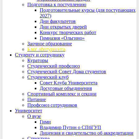
Подготовка к поступлению
Подготовительные курсы (для поступающих
2027)
Дни факультетов
Дни открытых дверей
Конкурс творческих работ
Гимназия «Ольгино»
Заочное образование
Блог абитуриента
Студенту и сотруднику
Кураторы
Студенческий профсоюз
Студенческий Совет Дома студентов
Студенческий клуб
Совет Клуба Университета
Досуговые объединения
Спортивный комплекс и секции
Питание
Профсоюз сотрудников
Университет
О вузе
Гимн
Владимир Путин о СПбГУП
Лицензия и свидетельство об аккредитации
Структура