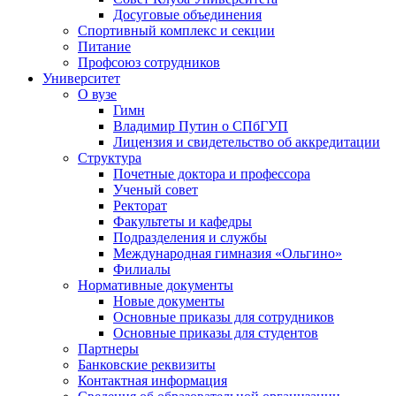
Досуговые объединения
Спортивный комплекс и секции
Питание
Профсоюз сотрудников
Университет
О вузе
Гимн
Владимир Путин о СПбГУП
Лицензия и свидетельство об аккредитации
Структура
Почетные доктора и профессора
Ученый совет
Ректорат
Факультеты и кафедры
Подразделения и службы
Международная гимназия «Ольгино»
Филиалы
Нормативные документы
Новые документы
Основные приказы для сотрудников
Основные приказы для студентов
Партнеры
Банковские реквизиты
Контактная информация