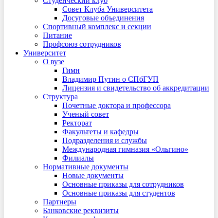
Студенческий клуб
Совет Клуба Университета
Досуговые объединения
Спортивный комплекс и секции
Питание
Профсоюз сотрудников
Университет
О вузе
Гимн
Владимир Путин о СПбГУП
Лицензия и свидетельство об аккредитации
Структура
Почетные доктора и профессора
Ученый совет
Ректорат
Факультеты и кафедры
Подразделения и службы
Международная гимназия «Ольгино»
Филиалы
Нормативные документы
Новые документы
Основные приказы для сотрудников
Основные приказы для студентов
Партнеры
Банковские реквизиты