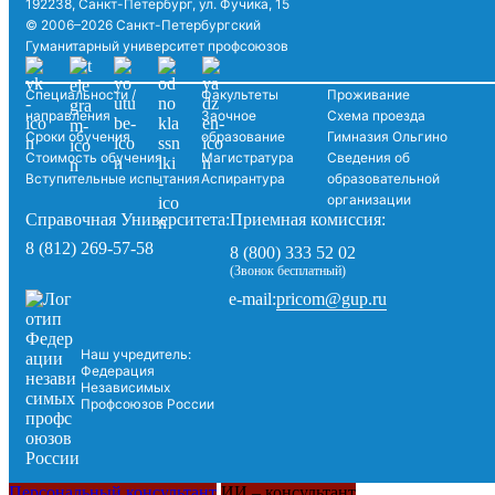
192238, Санкт-Петербург, ул. Фучика, 15
© 2006–2026 Санкт-Петербургский
Гуманитарный университет профсоюзов
Специальности /
Факультеты
Проживание
направления
Заочное
Схема проезда
Сроки обучения
образование
Гимназия Ольгино
Стоимость обучения
Магистратура
Сведения об
Вступительные испытания
Аспирантура
образовательной
организации
Справочная Университета:
Приемная комиссия:
8 (812) 269-57-58
8 (800) 333 52 02
(Звонок бесплатный)
pricom@gup.ru
e-mail:
Наш учредитель:
Федерация
Независимых
Профсоюзов России
Персональный консультант
ИИ – консультант