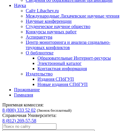
Сведения об образовательной организации
Наука
Сайт Lihachev.ru
Международные Лихачевские научные чтения
Научные конференции
Студенческое научное общество
Конкурсы научных работ
Аспирантура
Центр мониторинга и анализа социально-
трудовых конфликтов
О библиотеке
Образовательные Интернет-ресурсы
Электронный каталог
Контактная информация
Издательство
Издания СПбГУП
Новые издания СПбГУП
Проживание
Гимназия
Приемная комиссия:
8 (800) 333 52 02
(Звонок бесплатный)
Справочная Университета:
8 (812) 269-57-58