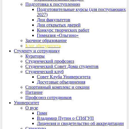
Подготовка к поступлению
Подготовительные курсы (для поступающих
2027)
Дни факультетов
Дни открытых дверей
Конкурс творческих работ
Гимназия «Ольгино»
Заочное образование
Блог абитуриента
Студенту и сотруднику
Кураторы
Студенческий профсоюз
Студенческий Совет Дома студентов
Студенческий клуб
Совет Клуба Университета
Досуговые объединения
Спортивный комплекс и секции
Питание
Профсоюз сотрудников
Университет
О вузе
Гимн
Владимир Путин о СПбГУП
Лицензия и свидетельство об аккредитации
Структура