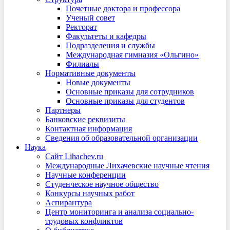
Почетные доктора и профессора
Ученый совет
Ректорат
Факультеты и кафедры
Подразделения и службы
Международная гимназия «Ольгино»
Филиалы
Нормативные документы
Новые документы
Основные приказы для сотрудников
Основные приказы для студентов
Партнеры
Банковские реквизиты
Контактная информация
Сведения об образовательной организации
Наука
Сайт Lihachev.ru
Международные Лихачевские научные чтения
Научные конференции
Студенческое научное общество
Конкурсы научных работ
Аспирантура
Центр мониторинга и анализа социально-
трудовых конфликтов