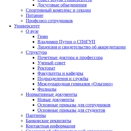
Досуговые объединения
Спортивный комплекс и секции
Питание
Профсоюз сотрудников
Университет
О вузе
Гимн
Владимир Путин о СПбГУП
Лицензия и свидетельство об аккредитации
Структура
Почетные доктора и профессора
Ученый совет
Ректорат
Факультеты и кафедры
Подразделения и службы
Международная гимназия «Ольгино»
Филиалы
Нормативные документы
Новые документы
Основные приказы для сотрудников
Основные приказы для студентов
Партнеры
Банковские реквизиты
Контактная информация