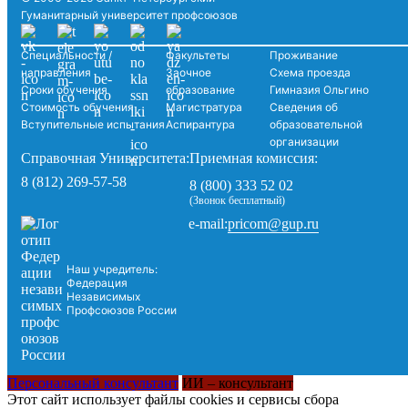
Гуманитарный университет профсоюзов
Специальности /
Факультеты
Проживание
направления
Заочное
Схема проезда
Сроки обучения
образование
Гимназия Ольгино
Стоимость обучения
Магистратура
Сведения об
Вступительные испытания
Аспирантура
образовательной
организации
Справочная Университета:
Приемная комиссия:
8 (812) 269-57-58
8 (800) 333 52 02
(Звонок бесплатный)
pricom@gup.ru
e-mail:
Наш учредитель:
Федерация
Независимых
Профсоюзов России
Персональный консультант
ИИ – консультант
Этот сайт использует файлы cookies и сервисы сбора