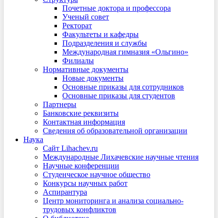
Почетные доктора и профессора
Ученый совет
Ректорат
Факультеты и кафедры
Подразделения и службы
Международная гимназия «Ольгино»
Филиалы
Нормативные документы
Новые документы
Основные приказы для сотрудников
Основные приказы для студентов
Партнеры
Банковские реквизиты
Контактная информация
Сведения об образовательной организации
Наука
Сайт Lihachev.ru
Международные Лихачевские научные чтения
Научные конференции
Студенческое научное общество
Конкурсы научных работ
Аспирантура
Центр мониторинга и анализа социально-
трудовых конфликтов