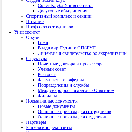
Студенческий клуб
Совет Клуба Университета
Досуговые объединения
Спортивный комплекс и секции
Питание
Профсоюз сотрудников
Университет
О вузе
Гимн
Владимир Путин о СПбГУП
Лицензия и свидетельство об аккредитации
Структура
Почетные доктора и профессора
Ученый совет
Ректорат
Факультеты и кафедры
Подразделения и службы
Международная гимназия «Ольгино»
Филиалы
Нормативные документы
Новые документы
Основные приказы для сотрудников
Основные приказы для студентов
Партнеры
Банковские реквизиты