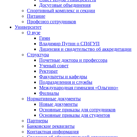
Досуговые объединения
Спортивный комплекс и секции
Питание
Профсоюз сотрудников
Университет
О вузе
Гимн
Владимир Путин о СПбГУП
Лицензия и свидетельство об аккредитации
Структура
Почетные доктора и профессора
Ученый совет
Ректорат
Факультеты и кафедры
Подразделения и службы
Международная гимназия «Ольгино»
Филиалы
Нормативные документы
Новые документы
Основные приказы для сотрудников
Основные приказы для студентов
Партнеры
Банковские реквизиты
Контактная информация