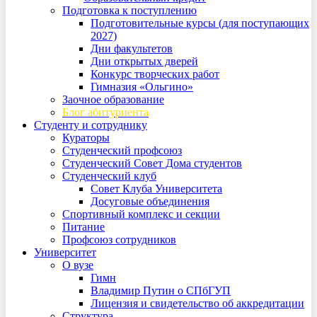
Подготовка к поступлению
Подготовительные курсы (для поступающих
2027)
Дни факультетов
Дни открытых дверей
Конкурс творческих работ
Гимназия «Ольгино»
Заочное образование
Блог абитуриента
Студенту и сотруднику
Кураторы
Студенческий профсоюз
Студенческий Совет Дома студентов
Студенческий клуб
Совет Клуба Университета
Досуговые объединения
Спортивный комплекс и секции
Питание
Профсоюз сотрудников
Университет
О вузе
Гимн
Владимир Путин о СПбГУП
Лицензия и свидетельство об аккредитации
Структура