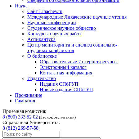
Сведения об образовательной организации
Наука
Сайт Lihachev.ru
Международные Лихачевские научные чтения
Научные конференции
Студенческое научное общество
Конкурсы научных работ
Аспирантура
Центр мониторинга и анализа социально-
трудовых конфликтов
О библиотеке
Образовательные Интернет-ресурсы
Электронный каталог
Контактная информация
Издательство
Издания СПбГУП
Новые издания СПбГУП
Проживание
Гимназия
Приемная комиссия:
8 (800) 333 52 02
(Звонок бесплатный)
Справочная Университета:
8 (812) 269-57-58