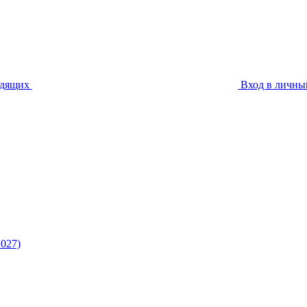
идящих
Вход в личны
027)