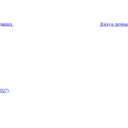
идящих
Вход в личны
027)