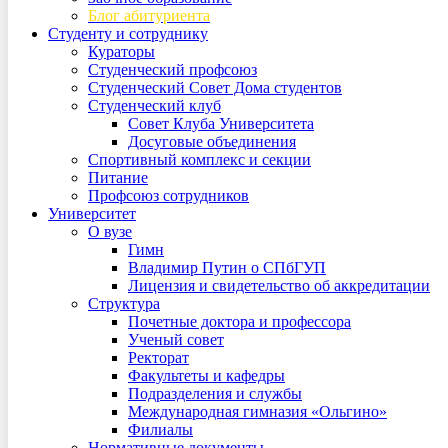
Блог абитуриента
Студенту и сотруднику
Кураторы
Студенческий профсоюз
Студенческий Совет Дома студентов
Студенческий клуб
Совет Клуба Университета
Досуговые объединения
Спортивный комплекс и секции
Питание
Профсоюз сотрудников
Университет
О вузе
Гимн
Владимир Путин о СПбГУП
Лицензия и свидетельство об аккредитации
Структура
Почетные доктора и профессора
Ученый совет
Ректорат
Факультеты и кафедры
Подразделения и службы
Международная гимназия «Ольгино»
Филиалы
Нормативные документы