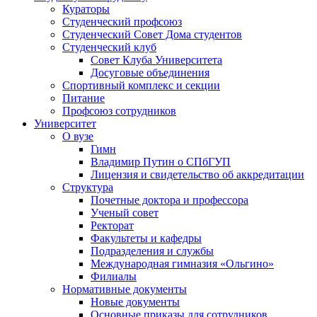
Кураторы
Студенческий профсоюз
Студенческий Совет Дома студентов
Студенческий клуб
Совет Клуба Университета
Досуговые объединения
Спортивный комплекс и секции
Питание
Профсоюз сотрудников
Университет
О вузе
Гимн
Владимир Путин о СПбГУП
Лицензия и свидетельство об аккредитации
Структура
Почетные доктора и профессора
Ученый совет
Ректорат
Факультеты и кафедры
Подразделения и службы
Международная гимназия «Ольгино»
Филиалы
Нормативные документы
Новые документы
Основные приказы для сотрудников