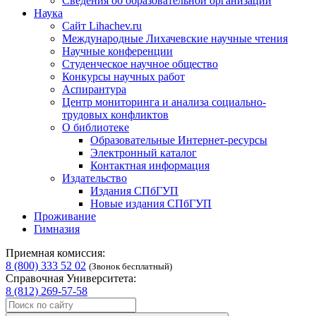
Сведения об образовательной организации
Наука
Сайт Lihachev.ru
Международные Лихачевские научные чтения
Научные конференции
Студенческое научное общество
Конкурсы научных работ
Аспирантура
Центр мониторинга и анализа социально-
трудовых конфликтов
О библиотеке
Образовательные Интернет-ресурсы
Электронный каталог
Контактная информация
Издательство
Издания СПбГУП
Новые издания СПбГУП
Проживание
Гимназия
Приемная комиссия:
8 (800) 333 52 02
(Звонок бесплатный)
Справочная Университета:
8 (812) 269-57-58