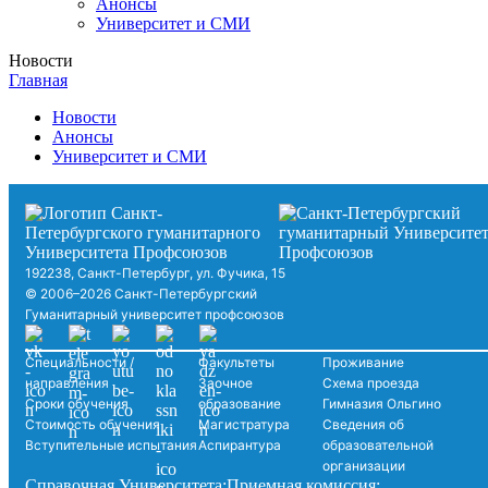
Анонсы
Университет и СМИ
Новости
Главная
Новости
Анонсы
Университет и СМИ
192238, Санкт-Петербург, ул. Фучика, 15
© 2006–2026 Санкт-Петербургский
Гуманитарный университет профсоюзов
Специальности /
Факультеты
Проживание
направления
Заочное
Схема проезда
Сроки обучения
образование
Гимназия Ольгино
Стоимость обучения
Магистратура
Сведения об
Вступительные испытания
Аспирантура
образовательной
организации
Справочная Университета:
Приемная комиссия: