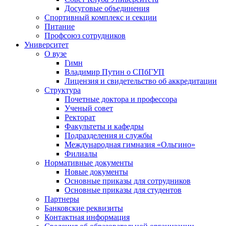
Досуговые объединения
Спортивный комплекс и секции
Питание
Профсоюз сотрудников
Университет
О вузе
Гимн
Владимир Путин о СПбГУП
Лицензия и свидетельство об аккредитации
Структура
Почетные доктора и профессора
Ученый совет
Ректорат
Факультеты и кафедры
Подразделения и службы
Международная гимназия «Ольгино»
Филиалы
Нормативные документы
Новые документы
Основные приказы для сотрудников
Основные приказы для студентов
Партнеры
Банковские реквизиты
Контактная информация