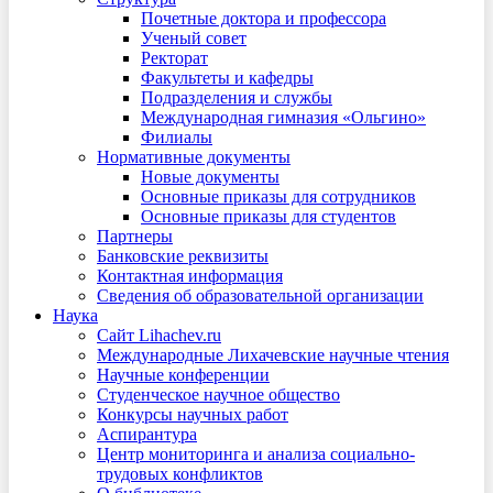
Почетные доктора и профессора
Ученый совет
Ректорат
Факультеты и кафедры
Подразделения и службы
Международная гимназия «Ольгино»
Филиалы
Нормативные документы
Новые документы
Основные приказы для сотрудников
Основные приказы для студентов
Партнеры
Банковские реквизиты
Контактная информация
Сведения об образовательной организации
Наука
Сайт Lihachev.ru
Международные Лихачевские научные чтения
Научные конференции
Студенческое научное общество
Конкурсы научных работ
Аспирантура
Центр мониторинга и анализа социально-
трудовых конфликтов