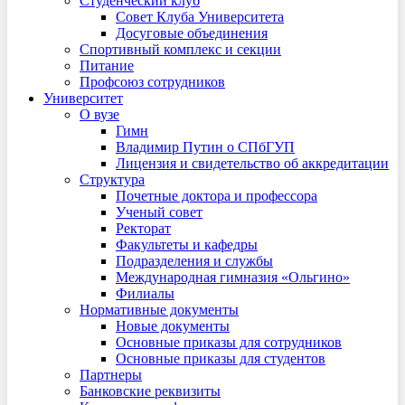
Студенческий клуб
Совет Клуба Университета
Досуговые объединения
Спортивный комплекс и секции
Питание
Профсоюз сотрудников
Университет
О вузе
Гимн
Владимир Путин о СПбГУП
Лицензия и свидетельство об аккредитации
Структура
Почетные доктора и профессора
Ученый совет
Ректорат
Факультеты и кафедры
Подразделения и службы
Международная гимназия «Ольгино»
Филиалы
Нормативные документы
Новые документы
Основные приказы для сотрудников
Основные приказы для студентов
Партнеры
Банковские реквизиты