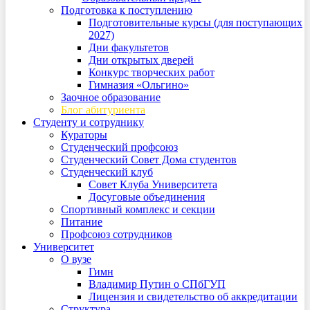
Подготовка к поступлению
Подготовительные курсы (для поступающих
2027)
Дни факультетов
Дни открытых дверей
Конкурс творческих работ
Гимназия «Ольгино»
Заочное образование
Блог абитуриента
Студенту и сотруднику
Кураторы
Студенческий профсоюз
Студенческий Совет Дома студентов
Студенческий клуб
Совет Клуба Университета
Досуговые объединения
Спортивный комплекс и секции
Питание
Профсоюз сотрудников
Университет
О вузе
Гимн
Владимир Путин о СПбГУП
Лицензия и свидетельство об аккредитации
Структура