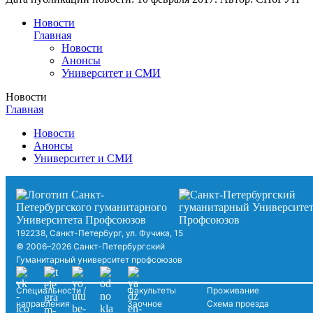
Новости
Главная
Новости
Анонсы
Университет и СМИ
Новости
Главная
Новости
Анонсы
Университет и СМИ
192238, Санкт-Петербург, ул. Фучика, 15
© 2006–2026 Санкт-Петербургский
Гуманитарный университет профсоюзов
Специальности /
Факультеты
Проживание
направления
Заочное
Схема проезда