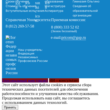
Сроки обучения
образование
Гимназия Ольгино
Стоимость обучения
Магистратура
Сведения об
Вступительные испытания
Аспирантура
образовательной
организации
Справочная Университета:
Приемная комиссия:
8 (812) 269-57-58
8 (800) 333 52 02
(Звонок бесплатный)
pricom@gup.ru
e-mail:
Наш учредитель:
Федерация
Независимых
Профсоюзов России
Персональный консультант
ИИ – консультант
Этот сайт использует файлы cookies и сервисы сбора
технических данных посетителей для обеспечения
работоспособности и улучшения качества обслуживания.
Продолжая использовать наш сайт, вы соглашаетесь
с использованием данных технологий.
Принять