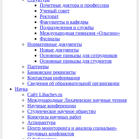
Почетные доктора и профессора
Ученый совет
Ректорат
Факультеты и кафедры
Подразделения и службы
Международная гимназия «Ольгино»
Филиалы
Нормативные документы
Новые документы
Основные приказы для сотрудников
Основные приказы для студентов
Партнеры
Банковские реквизиты
Контактная информация
Сведения об образовательной организации
Наука
Сайт Lihachev.ru
Международные Лихачевские научные чтения
Научные конференции
Студенческое научное общество
Конкурсы научных работ
Аспирантура
Центр мониторинга и анализа социально-
трудовых конфликтов