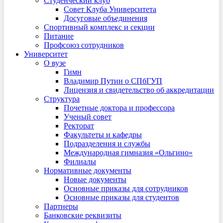
Студенческий клуб
Совет Клуба Университета
Досуговые объединения
Спортивный комплекс и секции
Питание
Профсоюз сотрудников
Университет
О вузе
Гимн
Владимир Путин о СПбГУП
Лицензия и свидетельство об аккредитации
Структура
Почетные доктора и профессора
Ученый совет
Ректорат
Факультеты и кафедры
Подразделения и службы
Международная гимназия «Ольгино»
Филиалы
Нормативные документы
Новые документы
Основные приказы для сотрудников
Основные приказы для студентов
Партнеры
Банковские реквизиты