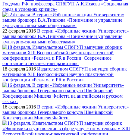
Госдумы РФ, профессора СПбГУП А.К.Исаева «Социальная
среда в условиях кризиса»
22 февраля 2016
В серии «Избранные лекции Университета»
вышла брошюра В.А.Тишкова «Понимание и управление
культурно-сложными обществами»
18 февраля 2016
Издательством СПбГУП выпущен сборник
материалов XIII Всероссийской научно-практической
конференции «Реклама и PR в России»
16 февраля 2016
В серии «Избранные лекции Университета»
вышла брошюра Генерального консула Швейцарской
Конфедерации Мишеля Файетта