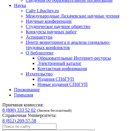
Сведения об образовательной организации
Наука
Сайт Lihachev.ru
Международные Лихачевские научные чтения
Научные конференции
Студенческое научное общество
Конкурсы научных работ
Аспирантура
Центр мониторинга и анализа социально-
трудовых конфликтов
О библиотеке
Образовательные Интернет-ресурсы
Электронный каталог
Контактная информация
Издательство
Издания СПбГУП
Новые издания СПбГУП
Проживание
Гимназия
Приемная комиссия:
8 (800) 333 52 02
(Звонок бесплатный)
Справочная Университета:
8 (812) 269-57-58