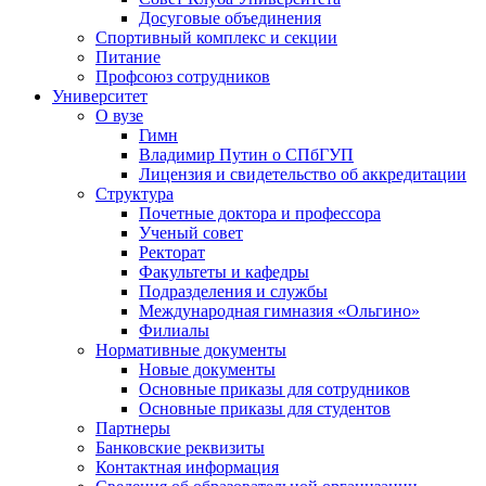
Досуговые объединения
Спортивный комплекс и секции
Питание
Профсоюз сотрудников
Университет
О вузе
Гимн
Владимир Путин о СПбГУП
Лицензия и свидетельство об аккредитации
Структура
Почетные доктора и профессора
Ученый совет
Ректорат
Факультеты и кафедры
Подразделения и службы
Международная гимназия «Ольгино»
Филиалы
Нормативные документы
Новые документы
Основные приказы для сотрудников
Основные приказы для студентов
Партнеры
Банковские реквизиты
Контактная информация