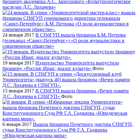
брошюру академика А.С. Запесоцкого «Культурологическое
наследие Д.С. Лихачева»
24 января 2017
В СПбГУП вышла брошюра Б.М. Петрова
(телеканал «Санкт-Петербург») «О роли журналистики в
современном обществе»
19 января 2017
Издательство Университета выпустило
брошюру «Россия–Иран: диалог культур»
Фото
15 января 2017
В СПбГУП вышла брошюра «Вечер памяти
Д.С. Лихачева в СПбГУП»
Фото
6 января 2017
Вышла брошюра Почетного доктора СПбГУП,
судьи Конституционного Суда РФ Г.А. Гаджиева
«Юридическая картина мира»