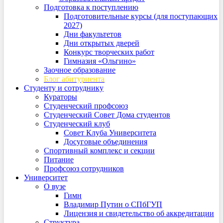
Подготовка к поступлению
Подготовительные курсы (для поступающих
2027)
Дни факультетов
Дни открытых дверей
Конкурс творческих работ
Гимназия «Ольгино»
Заочное образование
Блог абитуриента
Студенту и сотруднику
Кураторы
Студенческий профсоюз
Студенческий Совет Дома студентов
Студенческий клуб
Совет Клуба Университета
Досуговые объединения
Спортивный комплекс и секции
Питание
Профсоюз сотрудников
Университет
О вузе
Гимн
Владимир Путин о СПбГУП
Лицензия и свидетельство об аккредитации
Структура