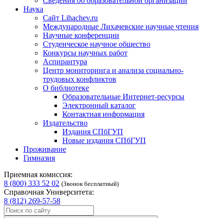
Сведения об образовательной организации
Наука
Сайт Lihachev.ru
Международные Лихачевские научные чтения
Научные конференции
Студенческое научное общество
Конкурсы научных работ
Аспирантура
Центр мониторинга и анализа социально-
трудовых конфликтов
О библиотеке
Образовательные Интернет-ресурсы
Электронный каталог
Контактная информация
Издательство
Издания СПбГУП
Новые издания СПбГУП
Проживание
Гимназия
Приемная комиссия:
8 (800) 333 52 02
(Звонок бесплатный)
Справочная Университета:
8 (812) 269-57-58