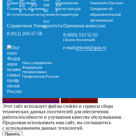
Сроки обучения
образование
Гимназия Ольгино
Стоимость обучения
Магистратура
Сведения об
Вступительные испытания
Аспирантура
образовательной
организации
Справочная Университета:
Приемная комиссия:
8 (812) 269-57-58
8 (800) 333 52 02
(Звонок бесплатный)
pricom@gup.ru
e-mail:
Наш учредитель:
Федерация
Независимых
Профсоюзов России
Персональный консультант
ИИ – консультант
Этот сайт использует файлы cookies и сервисы сбора
технических данных посетителей для обеспечения
работоспособности и улучшения качества обслуживания.
Продолжая использовать наш сайт, вы соглашаетесь
с использованием данных технологий.
Принять