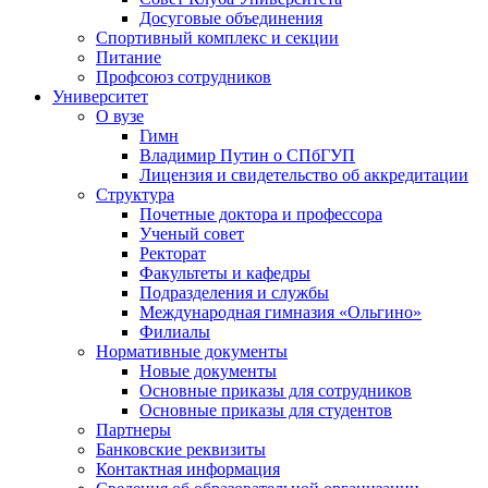
Досуговые объединения
Спортивный комплекс и секции
Питание
Профсоюз сотрудников
Университет
О вузе
Гимн
Владимир Путин о СПбГУП
Лицензия и свидетельство об аккредитации
Структура
Почетные доктора и профессора
Ученый совет
Ректорат
Факультеты и кафедры
Подразделения и службы
Международная гимназия «Ольгино»
Филиалы
Нормативные документы
Новые документы
Основные приказы для сотрудников
Основные приказы для студентов
Партнеры
Банковские реквизиты
Контактная информация