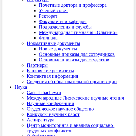
Почетные доктора и профессора
Ученый совет
Ректорат
Факультеты и кафедры
Подразделения и службы
Международная гимназия «Ольгино»
Филиалы
Нормативные документы
Новые документы
Основные приказы для сотрудников
Основные приказы для студентов
Партнеры
Банковские реквизиты
Контактная информация
Сведения об образовательной организации
Наука
Сайт Lihachev.ru
Международные Лихачевские научные чтения
Научные конференции
Студенческое научное общество
Конкурсы научных работ
Аспирантура
Центр мониторинга и анализа социально-
трудовых конфликтов