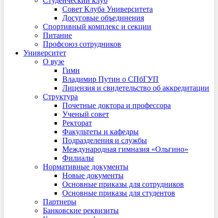
Студенческий клуб
Совет Клуба Университета
Досуговые объединения
Спортивный комплекс и секции
Питание
Профсоюз сотрудников
Университет
О вузе
Гимн
Владимир Путин о СПбГУП
Лицензия и свидетельство об аккредитации
Структура
Почетные доктора и профессора
Ученый совет
Ректорат
Факультеты и кафедры
Подразделения и службы
Международная гимназия «Ольгино»
Филиалы
Нормативные документы
Новые документы
Основные приказы для сотрудников
Основные приказы для студентов
Партнеры
Банковские реквизиты