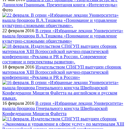
Даниилом Граниным. Презентация книги «Интелегенды»
Фото
22 февраля 2016
В серии «Избранные лекции Университета»
вышла брошюра В.А.Тишкова «Понимание и управление
культурно-сложными обществами»
18 февраля 2016
Издательством СПбГУП выпущен сборник
материалов XIII Всероссийской научно-практической
конференции «Реклама и PR в России»
16 февраля 2016
В серии «Избранные лекции Университета»
вышла брошюра Генерального консула Швейцарской
Конфедерации Мишеля Файетта