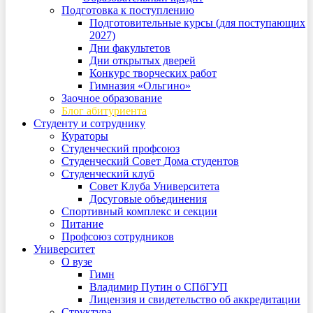
Подготовка к поступлению
Подготовительные курсы (для поступающих
2027)
Дни факультетов
Дни открытых дверей
Конкурс творческих работ
Гимназия «Ольгино»
Заочное образование
Блог абитуриента
Студенту и сотруднику
Кураторы
Студенческий профсоюз
Студенческий Совет Дома студентов
Студенческий клуб
Совет Клуба Университета
Досуговые объединения
Спортивный комплекс и секции
Питание
Профсоюз сотрудников
Университет
О вузе
Гимн
Владимир Путин о СПбГУП
Лицензия и свидетельство об аккредитации
Структура