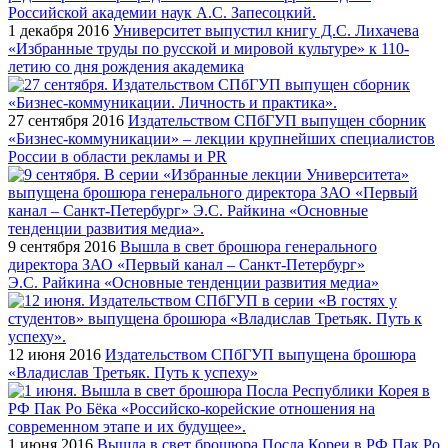
1 декабря 2016
Университет выпустил книгу Д.С. Лихачева
«Избранные труды по русской и мировой культуре» к 110-
летию со дня рождения академика
27 сентября 2016
Издательством СПбГУП выпущен сборник
«Бизнес-коммуникации» – лекции крупнейших специалистов
России в области рекламы и PR
9 сентября 2016
Вышла в свет брошюра генерального
директора ЗАО «Первый канал – Санкт-Петербург»
Э.С. Райкина «Основные тенденции развития медиа»
12 июня 2016
Издательством СПбГУП выпущена брошюра
«Владислав Третьяк. Путь к успеху»
1 июня 2016
Вышла в свет брошюра Посла Кореи в РФ Пак Ро