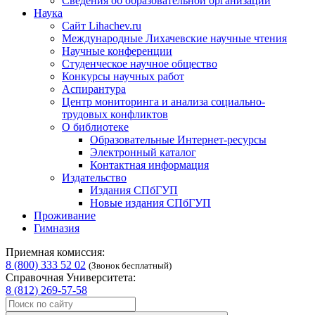
Сведения об образовательной организации
Наука
Сайт Lihachev.ru
Международные Лихачевские научные чтения
Научные конференции
Студенческое научное общество
Конкурсы научных работ
Аспирантура
Центр мониторинга и анализа социально-
трудовых конфликтов
О библиотеке
Образовательные Интернет-ресурсы
Электронный каталог
Контактная информация
Издательство
Издания СПбГУП
Новые издания СПбГУП
Проживание
Гимназия
Приемная комиссия:
8 (800) 333 52 02
(Звонок бесплатный)
Справочная Университета:
8 (812) 269-57-58