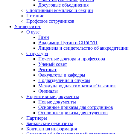
Досуговые объединения
Спортивный комплекс и секции
Питание
Профсоюз сотрудников
Университет
О вузе
Гимн
Владимир Путин о СПбГУП
Лицензия и свидетельство об аккредитации
Структура
Почетные доктора и профессора
Ученый совет
Ректорат
Факультеты и кафедры
Подразделения и службы
Международная гимназия «Ольгино»
Филиалы
Нормативные документы
Новые документы
Основные приказы для сотрудников
Основные приказы для студентов
Партнеры
Банковские реквизиты
Контактная информация