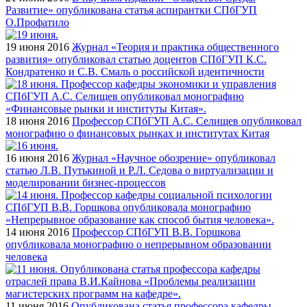
Развитие» опубликована статья аспирантки СПбГУП
О.Профатило
19 июня 2016
Журнал «Теория и практика общественного
развития» опубликовал статью доцентов СПбГУП К.С.
Кондратенко и С.В. Смаль о российской идентичности
18 июня 2016
Профессор СПбГУП А.С. Селищев опубликовал
монографию о финансовых рынках и институтах Китая
16 июня 2016
Журнал «Научное обозрение» опубликовал
статью Л.В. Путькиной и Р.Л. Седова о виртуализации и
моделировании бизнес-процессов
14 июня 2016
Профессор СПбГУП В.В. Горшкова
опубликовала монографию о непрерывном образовании
человека
11 июня 2016
Опубликована статья профессора кафедры