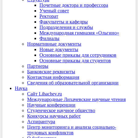
Почетные доктора и профессора
Ученый совет
Ректорат
Факультеты и кафедры
Подразделения и службы
Международная гимназия «Ольгино»
Филиалы
Нормативные документы
Новые документы
Основные приказы для сотрудников
Основные приказы для студентов
Партнеры
Банковские реквизиты
Контактная информация
Сведения об образовательной организации
Наука
Сайт Lihachev.ru
Международные Лихачевские научные чтения
Научные конференции
Студенческое научное общество
Конкурсы научных работ
Аспирантура
Центр мониторинга и анализа социально-
трудовых конфликтов