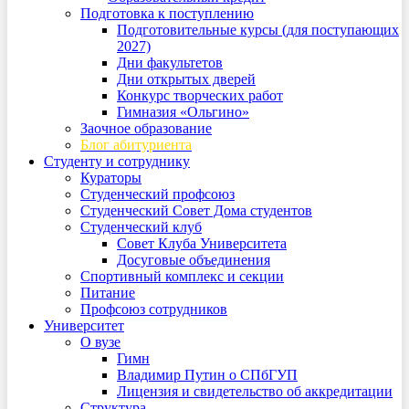
Подготовка к поступлению
Подготовительные курсы (для поступающих
2027)
Дни факультетов
Дни открытых дверей
Конкурс творческих работ
Гимназия «Ольгино»
Заочное образование
Блог абитуриента
Студенту и сотруднику
Кураторы
Студенческий профсоюз
Студенческий Совет Дома студентов
Студенческий клуб
Совет Клуба Университета
Досуговые объединения
Спортивный комплекс и секции
Питание
Профсоюз сотрудников
Университет
О вузе
Гимн
Владимир Путин о СПбГУП
Лицензия и свидетельство об аккредитации
Структура