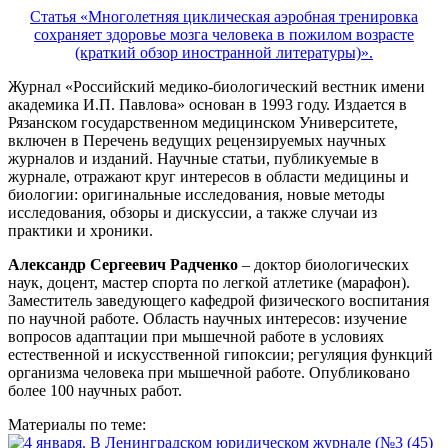
Статья «Многолетняя циклическая аэробная тренировка
сохраняет здоровье мозга человека в пожилом возрасте
(краткий обзор иностранной литературы)».
Журнал «Российский медико-биологический вестник имени
академика И.П. Павлова» основан в 1993 году. Издается в
Рязанском государственном медицинском Университете,
включен в Перечень ведущих рецензируемых научных
журналов и изданий. Научные статьи, публикуемые в
журнале, отражают круг интересов в области медицины и
биологии: оригинальные исследования, новые методы
исследования, обзоры и дискуссии, а также случаи из
практики и хроники.
Александр Сергеевич Радченко
– доктор биологических
наук, доцент, мастер спорта по легкой атлетике (марафон).
Заместитель заведующего кафедрой физического воспитания
по научной работе. Область научных интересов: изучение
вопросов адаптации при мышечной работе в условиях
естественной и искусственной гипоксии; регуляция функций
организма человека при мышечной работе. Опубликовано
более 100 научных работ.
Материалы по теме: