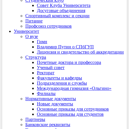
Студенческий клуб
Совет Клуба Университета
Досуговые объединения
Спортивный комплекс и секции
Питание
Профсоюз сотрудников
Университет
О вузе
Гимн
Владимир Путин о СПбГУП
Лицензия и свидетельство об аккредитации
Структура
Почетные доктора и профессора
Ученый совет
Ректорат
Факультеты и кафедры
Подразделения и службы
Международная гимназия «Ольгино»
Филиалы
Нормативные документы
Новые документы
Основные приказы для сотрудников
Основные приказы для студентов
Партнеры
Банковские реквизиты