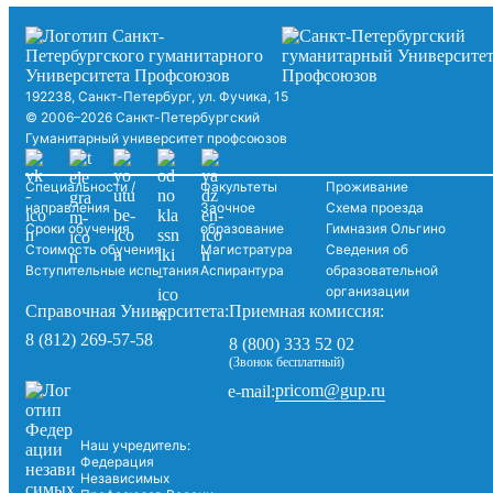
192238, Санкт-Петербург, ул. Фучика, 15
© 2006–2026 Санкт-Петербургский
Гуманитарный университет профсоюзов
Специальности /
Факультеты
Проживание
направления
Заочное
Схема проезда
Сроки обучения
образование
Гимназия Ольгино
Стоимость обучения
Магистратура
Сведения об
Вступительные испытания
Аспирантура
образовательной
организации
Справочная Университета:
Приемная комиссия:
8 (812) 269-57-58
8 (800) 333 52 02
(Звонок бесплатный)
pricom@gup.ru
e-mail:
Наш учредитель:
Федерация
Независимых