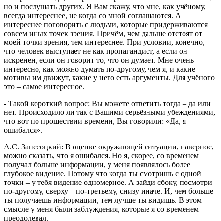
но и послушать других. Я Вам скажу, что мне, как учёному,
всегда интереснее, не когда со мной соглашаются. А
интереснее поговорить с людьми, которые придерживаются
совсем иных точек зрения. Причём, чем дальше отстоят от
моей точки зрения, тем интереснее. При условии, конечно,
что человек выступает не как пропагандист, а если он
искренен, если он говорит то, что он думает. Мне очень
интересно, как можно думать по-другому, чем я, и какие
мотивы им движут, какие у него есть аргументы. Для учёного
это – самое интересное.
- Такой короткий вопрос: Вы можете ответить тогда – да или
нет. Происходило ли так с Вашими серьёзными убеждениями,
что вот по прошествии времени, Вы говорили: «Да, я
ошибался».
А.С. Запесоцкий: В оценке окружающей ситуации, наверное,
можно сказать, что я ошибался. Но я, скорее, со временем
получал больше информации, у меня появлялось более
глубокое видение. Потому что когда ты смотришь с одной
точки – у тебя видение одномерное. А зайди сбоку, посмотри
по-другому, сверху – по-третьему, снизу иначе. И, чем больше
ты получаешь информации, тем лучше ты видишь. В этом
смысле у меня были заблуждения, которые я со временем
преодолевал.