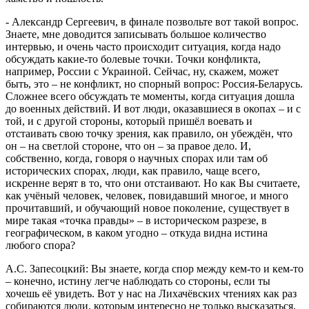
- Александр Сергеевич, в финале позвольте вот такой вопрос.
Знаете, мне доводится записывать большое количество
интервью, и очень часто происходит ситуация, когда надо
обсуждать какие-то болевые точки. Точки конфликта,
например, России с Украиной. Сейчас, ну, скажем, может
быть, это – не конфликт, но спорный вопрос: Россия-Беларусь.
Сложнее всего обсуждать те моменты, когда ситуация дошла
до военных действий. И вот люди, оказавшиеся в окопах – и с
той, и с другой стороны, который пришёл воевать и
отстаивать свою точку зрения, как правило, он убеждён, что
он – на светлой стороне, что он – за правое дело. И,
собственно, когда, говоря о научных спорах или там об
исторических спорах, люди, как правило, чаще всего,
искренне верят в то, что они отстаивают. Но как Вы считаете,
как учёный человек, человек, повидавший многое, и много
прочитавший, и обучающий новое поколение, существует в
мире такая «точка правды» – в историческом разрезе, в
географическом, в каком угодно – откуда видна истина
любого спора?
А.С. Запесоцкий: Вы знаете, когда спор между кем-то и кем-то
– конечно, истину легче наблюдать со стороны, если ты
хочешь её увидеть. Вот у нас на Лихачёвских чтениях как раз
собираются люди, которым интересно не только высказаться,