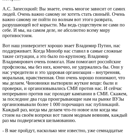
А.С. Запесоцкий: Вы знаете, очень многое зависит от самих
людей. Очень важно самому не хотеть стать свиньёй. Очень
важно самому не пойти по волнам вот этого разврата,
разрушающей всё корысти. Мы ведь существуем не сами по
себе. И мы, на самом деле, не абсолютно всему миру
противостоим.
Вот наш университет хорошо знает Владимир Путин, нас
поддерживает. Когда Минобр нас ставил в самые сложные
такие ситуации, а это было по-крупному, Владимир
Владимирович очень помогал. Нам помогают российские
профсоюзы, мы без них, конечно, не удержались бы. Они у
нас учредители и это здоровая организация – внутренняя,
моральная, нравственная. Они очень хорошо понимают, что
мы делаем. Чиновники вытворяли жуткие вещи: были и
проверки, и организовывались СМИ против нас. И сейчас
непрерывно против нас проходят кампании в СМИ. Скажем,
за последние два года проигрывающие нам на рынке ВУЗы
организовывали более 1 000 порочащих нас публикаций.
Каждый раз, когда мы делаем что-то новое или когда мы
стоим на своём вопреки вот таким модным веяниям, каждый
раз мы подвергаемся шельмованию.
- В мае пройдут, насколько мне известно, уже семнадцатые