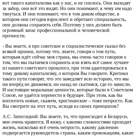
вот такого капитализма как у нас, и не снилось. Они выходят
за забор, они всё это видят. Но они понимают, к чему им надо
тянуться. И они понимают, что в том диком обществе, в
котором они сегодня взрослеют и обретают специальность,
они должны сохранить себя. Поэтому у них должен быть
огромный запас профессиональной и человеческой
прочности.
- Вы знаете, я про советское и социалистическое сказал без
всякой иронии, потому что, знаете, говоря о том пути,
которым идёт сейчас моя страна, мы очень часто говорим о
том, что мы пытаемся сохранить или взять всё самое лучшее
из нашего советского прошлого, при этом адаптироваться к
тому дикому капитализму, о котором Вы говорите. Критики
такого пути говорят, что это замедляет всю историю, что мы
ни вперёд не движемся, ни назад не скатимся, где-то зависли.
И настоящие моральные ценности, которые были в Советском
Союзе, не удаётся перенести в будущее. При этом, как бы
воплотить новые, скажем, христианские – тоже непросто. Как
Вы смотрите на этот путь, исходя из своих принципов?
А.С. Запесоцкий: Вы знаете, то, что происходит в Беларуси,
мне очень нравится. Я вижу, с какими сложностями проходит
жизнь, насколько всё очень непросто, какому давлению
подвергается руководитель страны, каким провокациям, какие