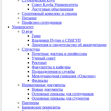
Студенческий клуб
Совет Клуба Университета
Досуговые объединения
Спортивный комплекс и секции
Питание
Профсоюз сотрудников
Университет
О вузе
Гимн
Владимир Путин о СПбГУП
Лицензия и свидетельство об аккредитации
Структура
Почетные доктора и профессора
Ученый совет
Ректорат
Факультеты и кафедры
Подразделения и службы
Международная гимназия «Ольгино»
Филиалы
Нормативные документы
Новые документы
Основные приказы для сотрудников
Основные приказы для студентов
Партнеры
Банковские реквизиты