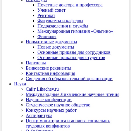
Почетные доктора и профессора
Ученый совет
Ректорат
Факультеты и кафедры
Подразделения и службы
Международная гимназия «Ольгино»
Филиалы
Нормативные документы
Новые документы
Основные приказы для сотрудников
Основные приказы для студентов
Партнеры
Банковские реквизиты
Контактная информация
Сведения об образовательной организации
Наука
Сайт Lihachev.ru
Международные Лихачевские научные чтения
Научные конференции
Студенческое научное общество
Конкурсы научных работ
Аспирантура
Центр мониторинга и анализа социально-
трудовых конфликтов