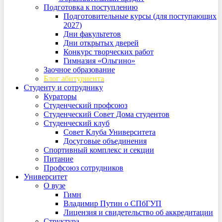
Подготовка к поступлению
Подготовительные курсы (для поступающих
2027)
Дни факультетов
Дни открытых дверей
Конкурс творческих работ
Гимназия «Ольгино»
Заочное образование
Блог абитуриента
Студенту и сотруднику
Кураторы
Студенческий профсоюз
Студенческий Совет Дома студентов
Студенческий клуб
Совет Клуба Университета
Досуговые объединения
Спортивный комплекс и секции
Питание
Профсоюз сотрудников
Университет
О вузе
Гимн
Владимир Путин о СПбГУП
Лицензия и свидетельство об аккредитации
Структура