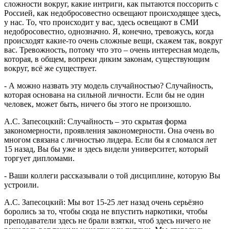
сложности вокруг, какие интриги, как пытаются поссорить с
Россией, как недобросовестно освещают происходящее здесь,
у нас. То, что происходит у вас, здесь освещают в СМИ
недобросовестно, однозначно. Я, конечно, тревожусь, когда
происходят какие-то очень сложные вещи, скажем так, вокруг
вас. Тревожность, потому что это – очень интересная модель,
которая, в общем, вопреки диким законам, существующим
вокруг, всё же существует.
- А можно назвать эту модель случайностью? Случайность,
которая основана на сильной личности. Если бы не один
человек, может быть, ничего бы этого не произошло.
А.С. Запесоцкий: Случайность – это скрытая форма
закономерности, проявления закономерности. Она очень во
многом связана с личностью лидера. Если бы я сломался лет
15 назад, Вы бы уже и здесь видели университет, который
торгует дипломами.
- Ваши коллеги рассказывали о той дисциплине, которую Вы
устроили.
А.С. Запесоцкий: Мы вот 15-25 лет назад очень серьёзно
боролись за то, чтобы сюда не впустить наркотики, чтобы
преподаватели здесь не брали взятки, чтоб здесь ничего не