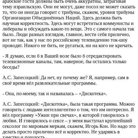
арабские гости должны быть очень аккуратны, затрагивая
тему израильскую. Они не могут, даже посол не может сказать
то, что он иногда говорит с трибуны, скажем, уровня трибуны
Организации Объединённых Наций. Здесь должна быть
научная корректность. Здесь могут встретиться коммунисты и
либералы и обсуждать какие-то вещи. Это с самого начала так
было. Люди разных взглядов, главное, вести себя прилично,
вот не так, как у нас по российскому телевидению ток-шоу
проводят. Никого не бить, не ругаться, ни на кого не кричать.
- Я думаю, если б в Вашей воле было б отредактировать
телевизионные каналы, там, наверное, бы остались только
беседы?
А.С. Запесоцкий: Да нет, ну почему же? Я, например, сам в
своё время вёл развлекательные программы.
- Она, по-моему, так и называлась – «Дискотека».
А.С. Запесоцкий: «Дискотека», была такая программа. Можно
говорить с людьми интеллигентно о том, что им интересно. Я
вёл программу «Ужин при свечах», в которой говорилось о
любви. И говорилось о сексе – у меня выступал крупнейший
сексолог по мировым меркам, скажем, Игорь Кон. Но надо это
делать просто прилично всё и корректно. Не ударяясь в
хамство и пошлость.