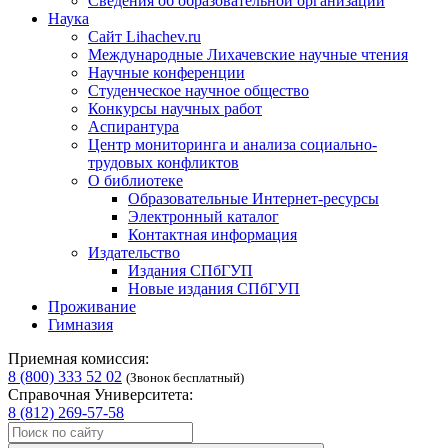
Сведения об образовательной организации
Наука
Сайт Lihachev.ru
Международные Лихачевские научные чтения
Научные конференции
Студенческое научное общество
Конкурсы научных работ
Аспирантура
Центр мониторинга и анализа социально-
трудовых конфликтов
О библиотеке
Образовательные Интернет-ресурсы
Электронный каталог
Контактная информация
Издательство
Издания СПбГУП
Новые издания СПбГУП
Проживание
Гимназия
Приемная комиссия:
8 (800) 333 52 02
(Звонок бесплатный)
Справочная Университета:
8 (812) 269-57-58