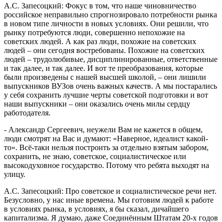
А.С. Запесоцкий: Фокус в том, что наше чиновничество
российское неправильно спрогнозировало потребности рынка
в новом типе личности в новых условиях. Они решили, что
рынку потребуются люди, совершенно непохожие на
советских людей. А как раз люди, похожие на советских
людей – они сегодня востребованы. Похожие на советских
людей – трудолюбивые, дисциплинированные, ответственные
и так далее, и так далее. И вот те преобразования, которые
были произведены с нашей высшей школой, – они лишили
выпускников ВУЗов очень важных качеств. А мы постарались
у себя сохранить лучшие черты советской подготовки и вот
наши выпускники – они оказались очень милы сердцу
работодателя.
- Александр Сергеевич, неужели Вам не кажется в общем,
люди смотрят на Вас и думают: «Наверное, идеалист какой-
то». Всё-таки нельзя построить за отдельно взятым забором,
сохранить, не знаю, советское, социалистическое или
высокодуховное государство. Потому что ребята выходят на
улицу.
А.С. Запесоцкий: Про советское и социалистическое речи нет.
Безусловно, у нас иные времена. Мы готовим людей к работе
в условиях рынка, в условиях, я бы сказал, дичайшего
капитализма. Я думаю, даже Соединённым Штатам 20-х годов