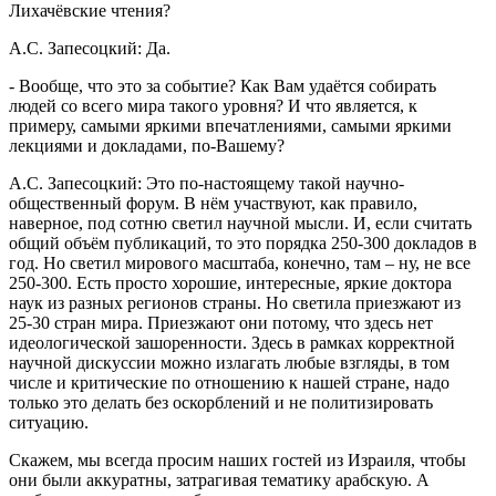
Лихачёвские чтения?
А.С. Запесоцкий: Да.
- Вообще, что это за событие? Как Вам удаётся собирать
людей со всего мира такого уровня? И что является, к
примеру, самыми яркими впечатлениями, самыми яркими
лекциями и докладами, по-Вашему?
А.С. Запесоцкий: Это по-настоящему такой научно-
общественный форум. В нём участвуют, как правило,
наверное, под сотню светил научной мысли. И, если считать
общий объём публикаций, то это порядка 250-300 докладов в
год. Но светил мирового масштаба, конечно, там – ну, не все
250-300. Есть просто хорошие, интересные, яркие доктора
наук из разных регионов страны. Но светила приезжают из
25-30 стран мира. Приезжают они потому, что здесь нет
идеологической зашоренности. Здесь в рамках корректной
научной дискуссии можно излагать любые взгляды, в том
числе и критические по отношению к нашей стране, надо
только это делать без оскорблений и не политизировать
ситуацию.
Скажем, мы всегда просим наших гостей из Израиля, чтобы
они были аккуратны, затрагивая тематику арабскую. А