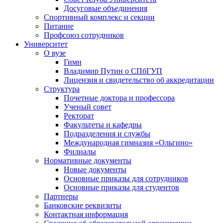
Досуговые объединения
Спортивный комплекс и секции
Питание
Профсоюз сотрудников
Университет
О вузе
Гимн
Владимир Путин о СПбГУП
Лицензия и свидетельство об аккредитации
Структура
Почетные доктора и профессора
Ученый совет
Ректорат
Факультеты и кафедры
Подразделения и службы
Международная гимназия «Ольгино»
Филиалы
Нормативные документы
Новые документы
Основные приказы для сотрудников
Основные приказы для студентов
Партнеры
Банковские реквизиты
Контактная информация