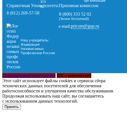
организации
Справочная Университета:
Приемная комиссия:
8 (812) 269-57-58
8 (800) 333 52 02
(Звонок бесплатный)
pricom@gup.ru
e-mail:
Наш учредитель:
Федерация
Независимых
Профсоюзов России
Персональный консультант
ИИ – консультант
Этот сайт использует файлы cookies и сервисы сбора
технических данных посетителей для обеспечения
работоспособности и улучшения качества обслуживания.
Продолжая использовать наш сайт, вы соглашаетесь
с использованием данных технологий.
Принять