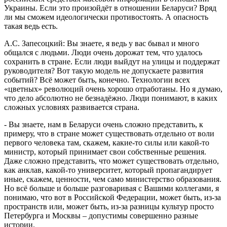
Украины. Если это произойдёт в отношении Беларуси? Вряд
ли мы сможем идеологически противостоять. А опасность
такая ведь есть.
А.С. Запесоцкий: Вы знаете, я ведь у вас бывал и много
общался с людьми. Люди очень дорожат тем, что удалось
сохранить в стране. Если люди выйдут на улицы и поддержат
руководителя? Вот такую модель не допускаете развития
событий? Всё может быть, конечно. Технологии всех
«цветных» революций очень хорошо отработаны. Но я думаю,
что дело абсолютно не безнадёжно. Люди понимают, в каких
сложных условиях развивается страна.
- Вы знаете, нам в Беларуси очень сложно представить, к
примеру, что в стране может существовать отдельно от воли
первого человека там, скажем, какие-то силы или какой-то
министр, который принимает свои собственные решения.
Даже сложно представить, что может существовать отдельно,
как анклав, какой-то университет, который пропагандирует
иные, скажем, ценности, чем само министерство образования.
Но всё больше и больше разговаривая с Вашими коллегами, я
понимаю, что вот в Российской Федерации, может быть, из-за
пространств или, может быть, из-за разницы культур просто
Петербурга и Москвы – допустимы совершенно разные
истории.