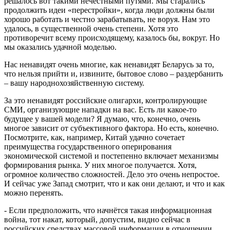
решалось вот такими нечестными путями. Мы старались
продолжить идеи «перестройки», когда люди должны были
хорошо работать и честно зарабатывать, не воруя. Нам это
удалось, в существенной очень степени. Хотя это
противоречит всему происходящему, казалось бы, вокруг. Но
мы оказались удачной моделью.
Нас ненавидят очень многие, как ненавидят Беларусь за то,
что нельзя прийти и, извините, бытовое слово – раздербанить
– вашу народнохозяйственную систему.
За это ненавидят российские олигархи, контролирующие
СМИ, организующие нападки на вас. Есть ли какое-то
будущее у вашей модели? Я думаю, что, конечно, очень
многое зависит от субъективного фактора. Но есть, конечно.
Посмотрите, как, например, Китай удачно сочетает
преимущества государственного оперирования
экономической системой и постепенно включает механизмы
формирования рынка. У них многое получается. Хотя,
огромное количество сложностей. Дело это очень непростое.
И сейчас уже Запад смотрит, что и как они делают, и что и как
можно перенять.
- Если предположить, что начнётся такая информационная
война, тот накат, который, допустим, видно сейчас в
российских средствах массовой информации в отношении