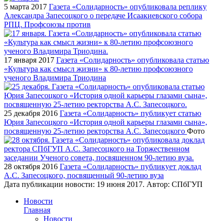
5 марта 2017
Газета «Солидарность» опубликовала реплику
Александра Запесоцкого о передаче Исаакиевского собора
РПЦ. Профсоюзы против
17 января 2017
Газета «Солидарность» опубликовала статью
«Культура как смысл жизни» к 80-летию профсоюзного
ученого Владимира Триодина
25 декабря 2016
Газета «Солидарность» публикует статью
Юрия Запесоцкого «История одной карьеры глазами сына»,
посвященную 25-летию ректорства А.С. Запесоцкого
Фото
28 октября 2016
Газета «Солидарность» публикует доклад
А.С. Запесоцкого, посвященный 90-летию вуза
Дата публикации новости:
19 июня 2017
. Автор:
СПбГУП
Новости
Главная
Новости