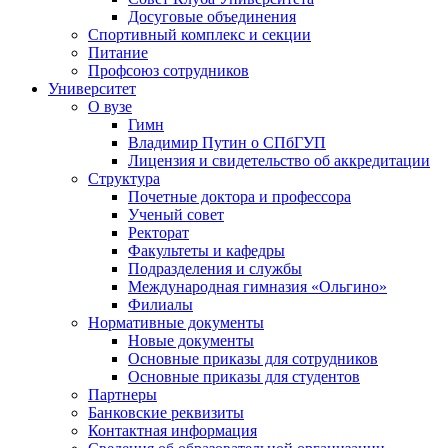
Досуговые объединения
Спортивный комплекс и секции
Питание
Профсоюз сотрудников
Университет
О вузе
Гимн
Владимир Путин о СПбГУП
Лицензия и свидетельство об аккредитации
Структура
Почетные доктора и профессора
Ученый совет
Ректорат
Факультеты и кафедры
Подразделения и службы
Международная гимназия «Ольгино»
Филиалы
Нормативные документы
Новые документы
Основные приказы для сотрудников
Основные приказы для студентов
Партнеры
Банковские реквизиты
Контактная информация