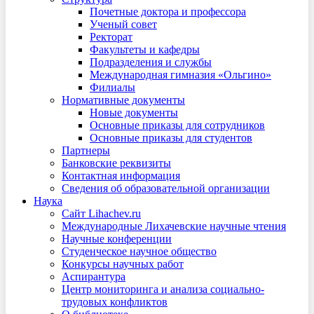
Почетные доктора и профессора
Ученый совет
Ректорат
Факультеты и кафедры
Подразделения и службы
Международная гимназия «Ольгино»
Филиалы
Нормативные документы
Новые документы
Основные приказы для сотрудников
Основные приказы для студентов
Партнеры
Банковские реквизиты
Контактная информация
Сведения об образовательной организации
Наука
Сайт Lihachev.ru
Международные Лихачевские научные чтения
Научные конференции
Студенческое научное общество
Конкурсы научных работ
Аспирантура
Центр мониторинга и анализа социально-
трудовых конфликтов