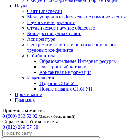
Сведения об образовательной организации
Наука
Сайт Lihachev.ru
Международные Лихачевские научные чтения
Научные конференции
Студенческое научное общество
Конкурсы научных работ
Аспирантура
Центр мониторинга и анализа социально-
трудовых конфликтов
О библиотеке
Образовательные Интернет-ресурсы
Электронный каталог
Контактная информация
Издательство
Издания СПбГУП
Новые издания СПбГУП
Проживание
Гимназия
Приемная комиссия:
8 (800) 333 52 02
(Звонок бесплатный)
Справочная Университета:
8 (812) 269-57-58