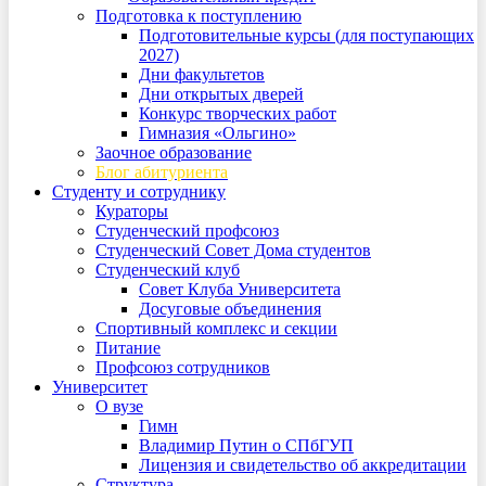
Подготовка к поступлению
Подготовительные курсы (для поступающих
2027)
Дни факультетов
Дни открытых дверей
Конкурс творческих работ
Гимназия «Ольгино»
Заочное образование
Блог абитуриента
Студенту и сотруднику
Кураторы
Студенческий профсоюз
Студенческий Совет Дома студентов
Студенческий клуб
Совет Клуба Университета
Досуговые объединения
Спортивный комплекс и секции
Питание
Профсоюз сотрудников
Университет
О вузе
Гимн
Владимир Путин о СПбГУП
Лицензия и свидетельство об аккредитации
Структура