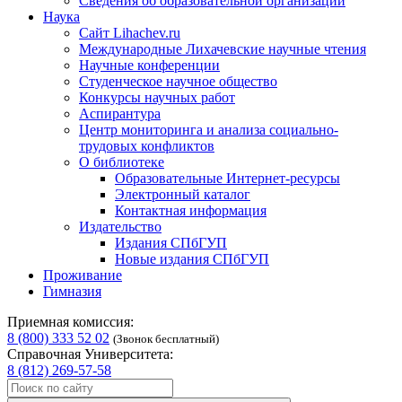
Сведения об образовательной организации
Наука
Сайт Lihachev.ru
Международные Лихачевские научные чтения
Научные конференции
Студенческое научное общество
Конкурсы научных работ
Аспирантура
Центр мониторинга и анализа социально-
трудовых конфликтов
О библиотеке
Образовательные Интернет-ресурсы
Электронный каталог
Контактная информация
Издательство
Издания СПбГУП
Новые издания СПбГУП
Проживание
Гимназия
Приемная комиссия:
8 (800) 333 52 02
(Звонок бесплатный)
Справочная Университета:
8 (812) 269-57-58