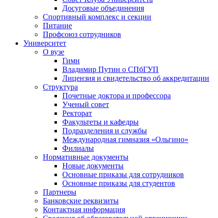
Досуговые объединения
Спортивный комплекс и секции
Питание
Профсоюз сотрудников
Университет
О вузе
Гимн
Владимир Путин о СПбГУП
Лицензия и свидетельство об аккредитации
Структура
Почетные доктора и профессора
Ученый совет
Ректорат
Факультеты и кафедры
Подразделения и службы
Международная гимназия «Ольгино»
Филиалы
Нормативные документы
Новые документы
Основные приказы для сотрудников
Основные приказы для студентов
Партнеры
Банковские реквизиты
Контактная информация