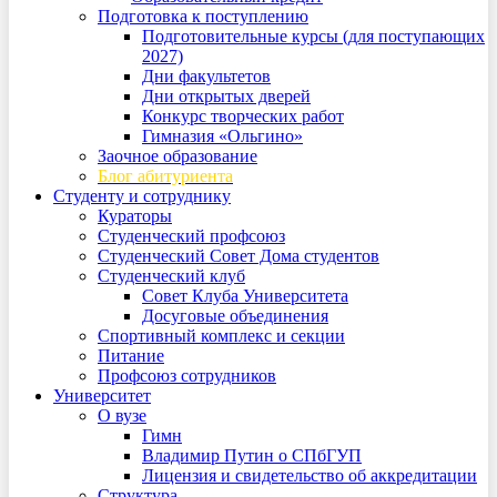
Подготовка к поступлению
Подготовительные курсы (для поступающих
2027)
Дни факультетов
Дни открытых дверей
Конкурс творческих работ
Гимназия «Ольгино»
Заочное образование
Блог абитуриента
Студенту и сотруднику
Кураторы
Студенческий профсоюз
Студенческий Совет Дома студентов
Студенческий клуб
Совет Клуба Университета
Досуговые объединения
Спортивный комплекс и секции
Питание
Профсоюз сотрудников
Университет
О вузе
Гимн
Владимир Путин о СПбГУП
Лицензия и свидетельство об аккредитации
Структура