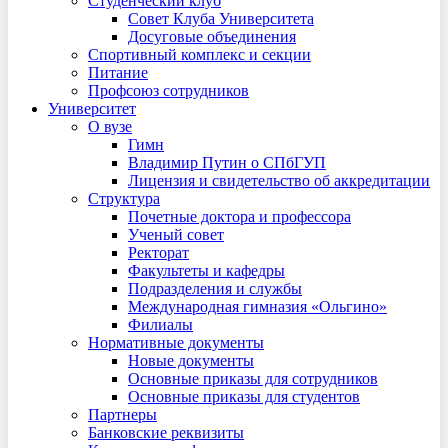
Студенческий клуб
Совет Клуба Университета
Досуговые объединения
Спортивный комплекс и секции
Питание
Профсоюз сотрудников
Университет
О вузе
Гимн
Владимир Путин о СПбГУП
Лицензия и свидетельство об аккредитации
Структура
Почетные доктора и профессора
Ученый совет
Ректорат
Факультеты и кафедры
Подразделения и службы
Международная гимназия «Ольгино»
Филиалы
Нормативные документы
Новые документы
Основные приказы для сотрудников
Основные приказы для студентов
Партнеры
Банковские реквизиты