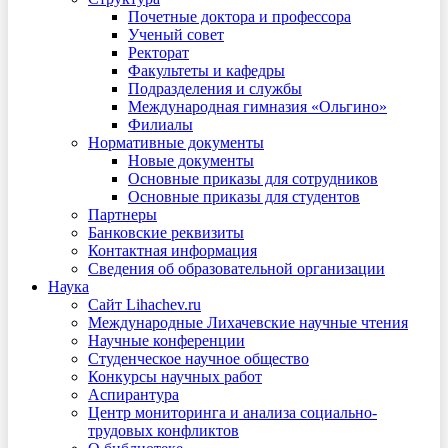
Почетные доктора и профессора
Ученый совет
Ректорат
Факультеты и кафедры
Подразделения и службы
Международная гимназия «Ольгино»
Филиалы
Нормативные документы
Новые документы
Основные приказы для сотрудников
Основные приказы для студентов
Партнеры
Банковские реквизиты
Контактная информация
Сведения об образовательной организации
Наука
Сайт Lihachev.ru
Международные Лихачевские научные чтения
Научные конференции
Студенческое научное общество
Конкурсы научных работ
Аспирантура
Центр мониторинга и анализа социально-
трудовых конфликтов