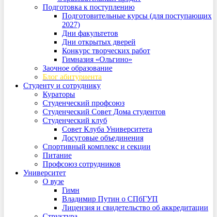
Подготовка к поступлению
Подготовительные курсы (для поступающих
2027)
Дни факультетов
Дни открытых дверей
Конкурс творческих работ
Гимназия «Ольгино»
Заочное образование
Блог абитуриента
Студенту и сотруднику
Кураторы
Студенческий профсоюз
Студенческий Совет Дома студентов
Студенческий клуб
Совет Клуба Университета
Досуговые объединения
Спортивный комплекс и секции
Питание
Профсоюз сотрудников
Университет
О вузе
Гимн
Владимир Путин о СПбГУП
Лицензия и свидетельство об аккредитации
Структура