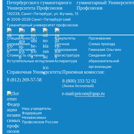
192238, Санкт-Петербург, ул. Фучика, 15
© 2006–2026 Санкт-Петербургский
Гуманитарный университет профсоюзов
Специальности /
Факультеты
Проживание
направления
Заочное
Схема проезда
Сроки обучения
образование
Гимназия Ольгино
Стоимость обучения
Магистратура
Сведения об
Вступительные испытания
Аспирантура
образовательной
организации
Справочная Университета:
Приемная комиссия:
8 (812) 269-57-58
8 (800) 333 52 02
(Звонок бесплатный)
pricom@gup.ru
e-mail:
Наш учредитель:
Федерация
Независимых
Профсоюзов России