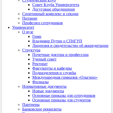
Студенческий клуб
Совет Клуба Университета
Досуговые объединения
Спортивный комплекс и секции
Питание
Профсоюз сотрудников
Университет
О вузе
Гимн
Владимир Путин о СПбГУП
Лицензия и свидетельство об аккредитации
Структура
Почетные доктора и профессора
Ученый совет
Ректорат
Факультеты и кафедры
Подразделения и службы
Международная гимназия «Ольгино»
Филиалы
Нормативные документы
Новые документы
Основные приказы для сотрудников
Основные приказы для студентов
Партнеры
Банковские реквизиты