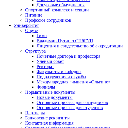
Досуговые объединения
Спортивный комплекс и секции
Питание
Профсоюз сотрудников
Университет
О вузе
Гимн
Владимир Путин о СПбГУП
Лицензия и свидетельство об аккредитации
Структура
Почетные доктора и профессора
Ученый совет
Ректорат
Факультеты и кафедры
Подразделения и службы
Международная гимназия «Ольгино»
Филиалы
Нормативные документы
Новые документы
Основные приказы для сотрудников
Основные приказы для студентов
Партнеры
Банковские реквизиты
Контактная информация