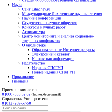
Сведения об образовательной организации
Наука
Сайт Lihachev.ru
Международные Лихачевские научные чтения
Научные конференции
Студенческое научное общество
Конкурсы научных работ
Аспирантура
Центр мониторинга и анализа социально-
трудовых конфликтов
О библиотеке
Образовательные Интернет-ресурсы
Электронный каталог
Контактная информация
Издательство
Издания СПбГУП
Новые издания СПбГУП
Проживание
Гимназия
Приемная комиссия:
8 (800) 333 52 02
(Звонок бесплатный)
Справочная Университета:
8 (812) 269-57-58