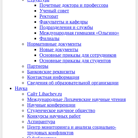
Почетные доктора и профессора
Ученый совет
Ректорат
Факультеты и кафедры
Подразделения и службы
Международная гимназия «Ольгино»
Филиалы
Нормативные документы
Новые документы
Основные приказы для сотрудников
Основные приказы для студентов
Партнеры
Банковские реквизиты
Контактная информация
Сведения об образовательной организации
Наука
Сайт Lihachev.ru
Международные Лихачевские научные чтения
Научные конференции
Студенческое научное общество
Конкурсы научных работ
Аспирантура
Центр мониторинга и анализа социально-
трудовых конфликтов