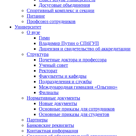
Досуговые объединения
Спортивный комплекс и секции
Питание
Профсоюз сотрудников
Университет
О вузе
Гимн
Владимир Путин о СПбГУП
Лицензия и свидетельство об аккредитации
Структура
Почетные доктора и профессора
Ученый совет
Ректорат
Факультеты и кафедры
Подразделения и службы
Международная гимназия «Ольгино»
Филиалы
Нормативные документы
Новые документы
Основные приказы для сотрудников
Основные приказы для студентов
Партнеры
Банковские реквизиты
Контактная информация