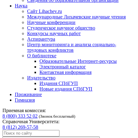
Сведения об образовательной организации
Наука
Сайт Lihachev.ru
Международные Лихачевские научные чтения
Научные конференции
Студенческое научное общество
Конкурсы научных работ
Аспирантура
Центр мониторинга и анализа социально-
трудовых конфликтов
О библиотеке
Образовательные Интернет-ресурсы
Электронный каталог
Контактная информация
Издательство
Издания СПбГУП
Новые издания СПбГУП
Проживание
Гимназия
Приемная комиссия:
8 (800) 333 52 02
(Звонок бесплатный)
Справочная Университета:
8 (812) 269-57-58