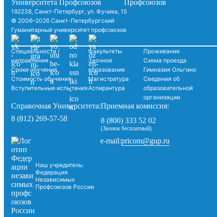
192238, Санкт-Петербург, ул. Фучика, 15
© 2006–2026 Санкт-Петербургский
Гуманитарный университет профсоюзов
Специальности /
Факультеты
Проживание
направления
Заочное
Схема проезда
Сроки обучения
образование
Гимназия Ольгино
Стоимость обучения
Магистратура
Сведения об
Вступительные испытания
Аспирантура
образовательной
организации
Справочная Университета:
Приемная комиссия:
8 (812) 269-57-58
8 (800) 333 52 02
(Звонок бесплатный)
pricom@gup.ru
e-mail:
Наш учредитель:
Федерация
Независимых
Профсоюзов России