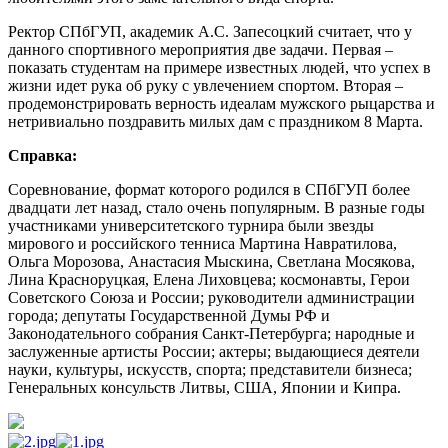
Ректор СПбГУП, академик А.С. Запесоцкий считает, что у
данного спортивного мероприятия две задачи. Первая –
показать студентам на примере известных людей, что успех в
жизни идет рука об руку с увлечением спортом. Вторая –
продемонстрировать верность идеалам мужского рыцарства и
нетривиально поздравить милых дам с праздником 8 Марта.
Справка:
Соревнование, формат которого родился в СПбГУП более
двадцати лет назад, стало очень популярным. В разные годы
участниками университетского турнира были звезды
мирового и российского тенниса Мартина Навратилова,
Ольга Морозова, Анастасия Мыскина, Светлана Мосякова,
Лина Красноруцкая, Елена Лиховцева; космонавты, Герои
Советского Союза и России; руководители администрации
города; депутаты Государственной Думы РФ и
Законодательного собрания Санкт-Петербурга; народные и
заслуженные артисты России; актеры; выдающиеся деятели
науки, культуры, искусств, спорта; представители бизнеса;
Генеральных консульств Литвы, США, Японии и Кипра.