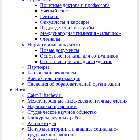
Почетные доктора и профессора
Ученый совет
Ректорат
Факультеты и кафедры
Подразделения и службы
Международная гимназия «Ольгино»
Филиалы
Нормативные документы
Новые документы
Основные приказы для сотрудников
Основные приказы для студентов
Партнеры
Банковские реквизиты
Контактная информация
Сведения об образовательной организации
Наука
Сайт Lihachev.ru
Международные Лихачевские научные чтения
Научные конференции
Студенческое научное общество
Конкурсы научных работ
Аспирантура
Центр мониторинга и анализа социально-
трудовых конфликтов