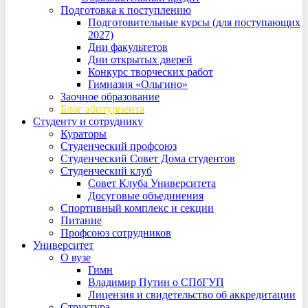
Подготовка к поступлению
Подготовительные курсы (для поступающих
2027)
Дни факультетов
Дни открытых дверей
Конкурс творческих работ
Гимназия «Ольгино»
Заочное образование
Блог абитуриента
Студенту и сотруднику
Кураторы
Студенческий профсоюз
Студенческий Совет Дома студентов
Студенческий клуб
Совет Клуба Университета
Досуговые объединения
Спортивный комплекс и секции
Питание
Профсоюз сотрудников
Университет
О вузе
Гимн
Владимир Путин о СПбГУП
Лицензия и свидетельство об аккредитации
Структура