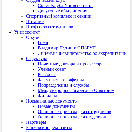
Студенческий клуб
Совет Клуба Университета
Досуговые объединения
Спортивный комплекс и секции
Питание
Профсоюз сотрудников
Университет
О вузе
Гимн
Владимир Путин о СПбГУП
Лицензия и свидетельство об аккредитации
Структура
Почетные доктора и профессора
Ученый совет
Ректорат
Факультеты и кафедры
Подразделения и службы
Международная гимназия «Ольгино»
Филиалы
Нормативные документы
Новые документы
Основные приказы для сотрудников
Основные приказы для студентов
Партнеры
Банковские реквизиты