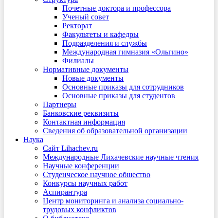
Почетные доктора и профессора
Ученый совет
Ректорат
Факультеты и кафедры
Подразделения и службы
Международная гимназия «Ольгино»
Филиалы
Нормативные документы
Новые документы
Основные приказы для сотрудников
Основные приказы для студентов
Партнеры
Банковские реквизиты
Контактная информация
Сведения об образовательной организации
Наука
Сайт Lihachev.ru
Международные Лихачевские научные чтения
Научные конференции
Студенческое научное общество
Конкурсы научных работ
Аспирантура
Центр мониторинга и анализа социально-
трудовых конфликтов