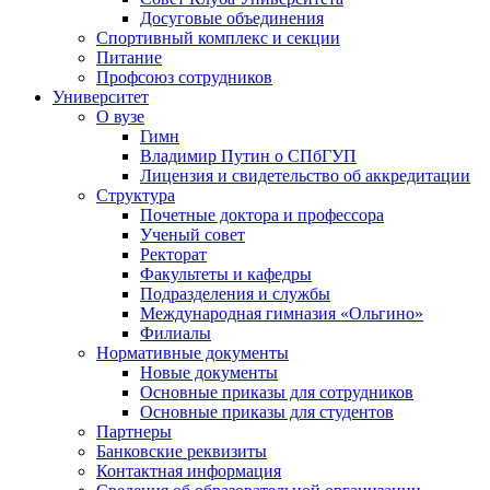
Досуговые объединения
Спортивный комплекс и секции
Питание
Профсоюз сотрудников
Университет
О вузе
Гимн
Владимир Путин о СПбГУП
Лицензия и свидетельство об аккредитации
Структура
Почетные доктора и профессора
Ученый совет
Ректорат
Факультеты и кафедры
Подразделения и службы
Международная гимназия «Ольгино»
Филиалы
Нормативные документы
Новые документы
Основные приказы для сотрудников
Основные приказы для студентов
Партнеры
Банковские реквизиты
Контактная информация