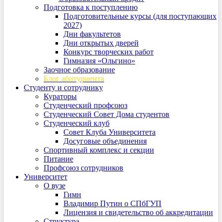
Подготовка к поступлению
Подготовительные курсы (для поступающих
2027)
Дни факультетов
Дни открытых дверей
Конкурс творческих работ
Гимназия «Ольгино»
Заочное образование
Блог абитуриента
Студенту и сотруднику
Кураторы
Студенческий профсоюз
Студенческий Совет Дома студентов
Студенческий клуб
Совет Клуба Университета
Досуговые объединения
Спортивный комплекс и секции
Питание
Профсоюз сотрудников
Университет
О вузе
Гимн
Владимир Путин о СПбГУП
Лицензия и свидетельство об аккредитации
Структура