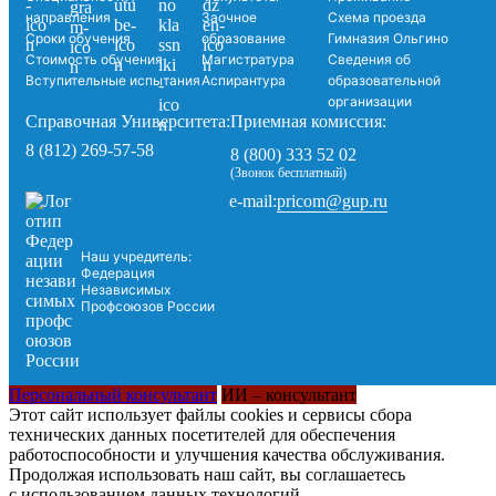
направления
Заочное
Схема проезда
Сроки обучения
образование
Гимназия Ольгино
Стоимость обучения
Магистратура
Сведения об
Вступительные испытания
Аспирантура
образовательной
организации
Справочная Университета:
Приемная комиссия:
8 (812) 269-57-58
8 (800) 333 52 02
(Звонок бесплатный)
pricom@gup.ru
e-mail:
Наш учредитель:
Федерация
Независимых
Профсоюзов России
Персональный консультант
ИИ – консультант
Этот сайт использует файлы cookies и сервисы сбора
технических данных посетителей для обеспечения
работоспособности и улучшения качества обслуживания.
Продолжая использовать наш сайт, вы соглашаетесь
с использованием данных технологий.