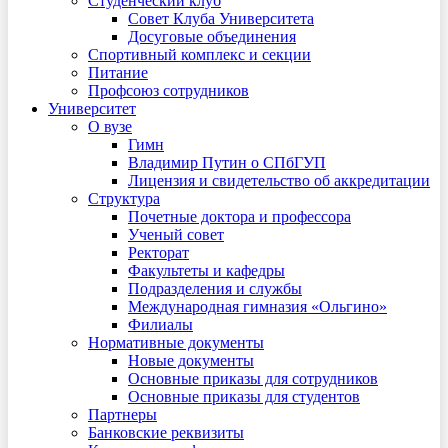
Студенческий клуб
Совет Клуба Университета
Досуговые объединения
Спортивный комплекс и секции
Питание
Профсоюз сотрудников
Университет
О вузе
Гимн
Владимир Путин о СПбГУП
Лицензия и свидетельство об аккредитации
Структура
Почетные доктора и профессора
Ученый совет
Ректорат
Факультеты и кафедры
Подразделения и службы
Международная гимназия «Ольгино»
Филиалы
Нормативные документы
Новые документы
Основные приказы для сотрудников
Основные приказы для студентов
Партнеры
Банковские реквизиты