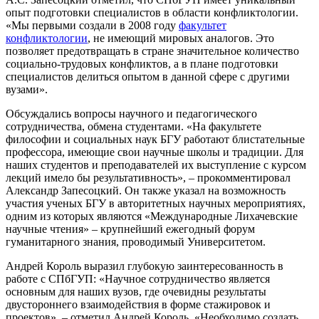
опыт подготовки специалистов в области конфликтологии.
«Мы первыми создали в 2008 году
факультет
конфликтологии
, не имеющий мировых аналогов. Это
позволяет предотвращать в стране значительное количество
социально-трудовых конфликтов, а в плане подготовки
специалистов делиться опытом в данной сфере с другими
вузами».
Обсуждались вопросы научного и педагогического
сотрудничества, обмена студентами. «На факультете
философии и социальных наук БГУ работают блистательные
профессора, имеющие свои научные школы и традиции. Для
наших студентов и преподавателей их выступление с курсом
лекций имело бы результативность», – прокомментировал
Александр Запесоцкий. Он также указал на возможность
участия ученых БГУ в авторитетных научных мероприятиях,
одним из которых являются «Международные Лихачевские
научные чтения» – крупнейший ежегодный форум
гуманитарного знания, проводимый Университетом.
Андрей Король выразил глубокую заинтересованность в
работе с СПбГУП: «Научное сотрудничество является
основным для наших вузов, где очевидны результаты
двустороннего взаимодействия в форме стажировок и
проектов», – отметил Андрей Король. «Необходимо создать