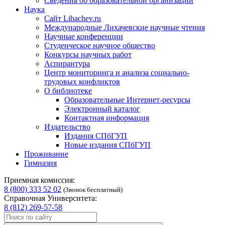
Сведения об образовательной организации
Наука
Сайт Lihachev.ru
Международные Лихачевские научные чтения
Научные конференции
Студенческое научное общество
Конкурсы научных работ
Аспирантура
Центр мониторинга и анализа социально-
трудовых конфликтов
О библиотеке
Образовательные Интернет-ресурсы
Электронный каталог
Контактная информация
Издательство
Издания СПбГУП
Новые издания СПбГУП
Проживание
Гимназия
Приемная комиссия:
8 (800) 333 52 02
(Звонок бесплатный)
Справочная Университета:
8 (812) 269-57-58