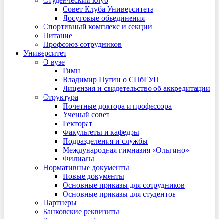
Студенческий клуб
Совет Клуба Университета
Досуговые объединения
Спортивный комплекс и секции
Питание
Профсоюз сотрудников
Университет
О вузе
Гимн
Владимир Путин о СПбГУП
Лицензия и свидетельство об аккредитации
Структура
Почетные доктора и профессора
Ученый совет
Ректорат
Факультеты и кафедры
Подразделения и службы
Международная гимназия «Ольгино»
Филиалы
Нормативные документы
Новые документы
Основные приказы для сотрудников
Основные приказы для студентов
Партнеры
Банковские реквизиты