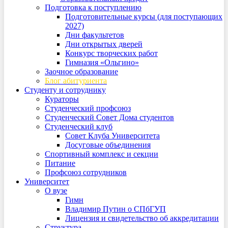
Подготовка к поступлению
Подготовительные курсы (для поступающих
2027)
Дни факультетов
Дни открытых дверей
Конкурс творческих работ
Гимназия «Ольгино»
Заочное образование
Блог абитуриента
Студенту и сотруднику
Кураторы
Студенческий профсоюз
Студенческий Совет Дома студентов
Студенческий клуб
Совет Клуба Университета
Досуговые объединения
Спортивный комплекс и секции
Питание
Профсоюз сотрудников
Университет
О вузе
Гимн
Владимир Путин о СПбГУП
Лицензия и свидетельство об аккредитации
Структура