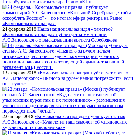
Петербурга - по итогам эфира Радио «КП»
24 февраля 2018
Наша национальная идея - хамство?
«Комсомольская правда» публикует комментарий
А.С.Запесоцкого о высказывании артиста Серебрякова
13 февраля 2018
«Комсомольская правда» публикует статью
А.С.Запесоцкого: «Пьяного за рулем нельзя потревожить, если
он – судья»
22 января 2018
«Комсомольская правда» публикует статью
А.С.Запесоцкого: «Куда летит наш самолет: об ульяновских
курсантах и их поклонниках»