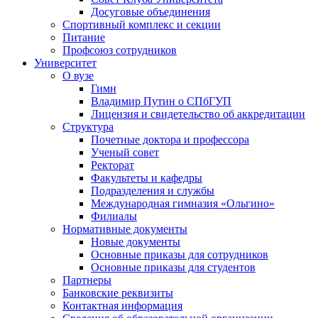
Досуговые объединения
Спортивный комплекс и секции
Питание
Профсоюз сотрудников
Университет
О вузе
Гимн
Владимир Путин о СПбГУП
Лицензия и свидетельство об аккредитации
Структура
Почетные доктора и профессора
Ученый совет
Ректорат
Факультеты и кафедры
Подразделения и службы
Международная гимназия «Ольгино»
Филиалы
Нормативные документы
Новые документы
Основные приказы для сотрудников
Основные приказы для студентов
Партнеры
Банковские реквизиты
Контактная информация