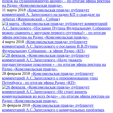
11 марта 2018
«Комсомольская правда» публикует
комментарий А. Запесоцкого на радио КП о скандале на
дебатах (Жириновский – Собчак)
4 марта 2018
«Комсомольская правда» публикует
комментарий А.С.Запесоцкого о послании В.В.Путина
Федеральному Собранию - в эфире Радио «КП»
28 февраля 2018
«Комсомольская правда» публикует
комментарий А.С.Запесоцкого о переименовании улиц
Петербурга - по итогам эфира Радио «КП»
26 февраля 2018
«Комсомольская правда» публикует
комментарий А.С.Запесоцкого о коммунальных проблемах