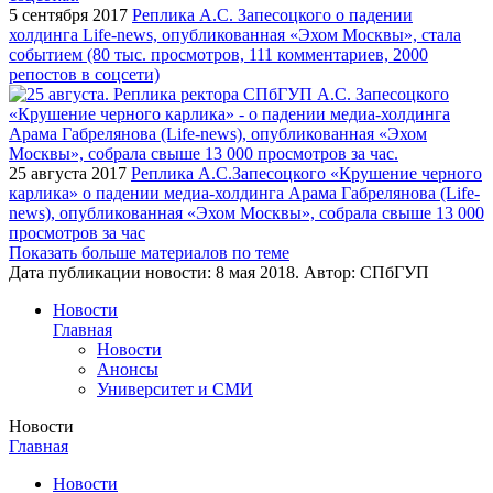
5 сентября 2017
Реплика А.С. Запесоцкого о падении
холдинга Life-news, опубликованная «Эхом Москвы», стала
событием (80 тыс. просмотров, 111 комментариев, 2000
репостов в соцсети)
25 августа 2017
Реплика А.С.Запесоцкого «Крушение черного
карлика» о падении медиа-холдинга Арама Габрелянова (Life-
news), опубликованная «Эхом Москвы», собрала свыше 13 000
просмотров за час
Показать больше материалов по теме
Дата публикации новости:
8 мая 2018
. Автор:
СПбГУП
Новости
Главная
Новости
Анонсы
Университет и СМИ
Новости
Главная
Новости