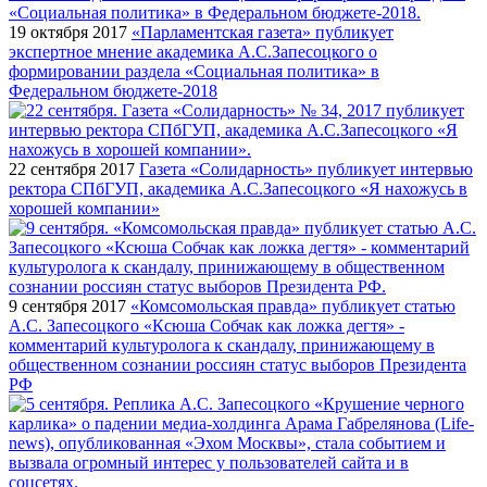
19 октября 2017
«Парламентская газета» публикует
экспертное мнение академика А.С.Запесоцкого о
формировании раздела «Социальная политика» в
Федеральном бюджете-2018
22 сентября 2017
Газета «Солидарность» публикует интервью
ректора СПбГУП, академика А.С.Запесоцкого «Я нахожусь в
хорошей компании»
9 сентября 2017
«Комсомольская правда» публикует статью
А.С. Запесоцкого «Ксюша Собчак как ложка дегтя» -
комментарий культуролога к скандалу, принижающему в
общественном сознании россиян статус выборов Президента
РФ