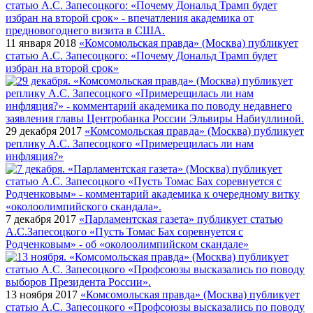
11 января 2018
«Комсомольская правда» (Москва) публикует
статью А.С. Запесоцкого: «Почему Дональд Трамп будет
избран на второй срок»
29 декабря 2017
«Комсомольская правда» (Москва) публикует
реплику А.С. Запесоцкого «Примерещилась ли нам
инфляция?»
7 декабря 2017
«Парламентская газета» публикует статью
А.С.Запесоцкого «Пусть Томас Бах соревнуется с
Родченковым» - об «околоолимпийском скандале»
13 ноября 2017
«Комсомольская правда» (Москва) публикует
статью А.С. Запесоцкого «Профсоюзы высказались по поводу