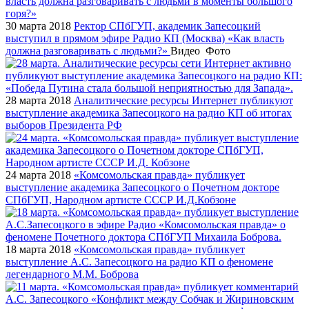
30 марта 2018
Ректор СПбГУП, академик Запесоцкий
выступил в прямом эфире Радио КП (Москва) «Как власть
должна разговаривать с людьми?»
Видео
Фото
28 марта 2018
Аналитические ресурсы Интернет публикуют
выступление академика Запесоцкого на радио КП об итогах
выборов Президента РФ
24 марта 2018
«Комсомольская правда» публикует
выступление академика Запесоцкого о Почетном докторе
СПбГУП, Народном артисте СССР И.Д.Кобзоне
18 марта 2018
«Комсомольская правда» публикует
выступление А.С. Запесоцкого на радио КП о феномене
легендарного М.М. Боброва