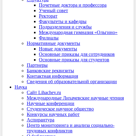
Почетные доктора и профессора
Ученый совет
Ректорат
Факультеты и кафедры
Подразделения и службы
Международная гимназия «Ольгино»
Филиалы
Нормативные документы
Новые документы
Основные приказы для сотрудников
Основные приказы для студентов
Партнеры
Банковские реквизиты
Контактная информация
Сведения об образовательной организации
Наука
Сайт Lihachev.ru
Международные Лихачевские научные чтения
Научные конференции
Студенческое научное общество
Конкурсы научных работ
Аспирантура
Центр мониторинга и анализа социально-
трудовых конфликтов