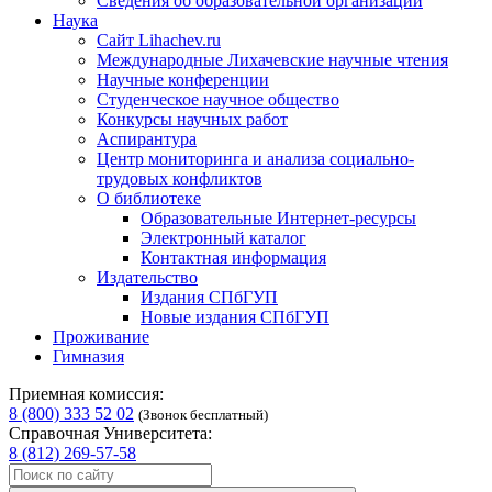
Сведения об образовательной организации
Наука
Сайт Lihachev.ru
Международные Лихачевские научные чтения
Научные конференции
Студенческое научное общество
Конкурсы научных работ
Аспирантура
Центр мониторинга и анализа социально-
трудовых конфликтов
О библиотеке
Образовательные Интернет-ресурсы
Электронный каталог
Контактная информация
Издательство
Издания СПбГУП
Новые издания СПбГУП
Проживание
Гимназия
Приемная комиссия:
8 (800) 333 52 02
(Звонок бесплатный)
Справочная Университета:
8 (812) 269-57-58