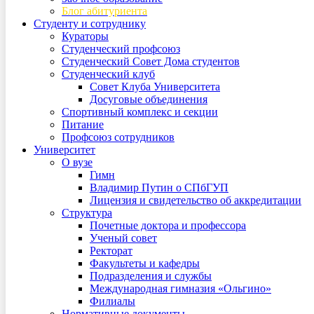
Блог абитуриента
Студенту и сотруднику
Кураторы
Студенческий профсоюз
Студенческий Совет Дома студентов
Студенческий клуб
Совет Клуба Университета
Досуговые объединения
Спортивный комплекс и секции
Питание
Профсоюз сотрудников
Университет
О вузе
Гимн
Владимир Путин о СПбГУП
Лицензия и свидетельство об аккредитации
Структура
Почетные доктора и профессора
Ученый совет
Ректорат
Факультеты и кафедры
Подразделения и службы
Международная гимназия «Ольгино»
Филиалы
Нормативные документы