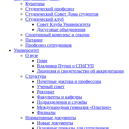
Кураторы
Студенческий профсоюз
Студенческий Совет Дома студентов
Студенческий клуб
Совет Клуба Университета
Досуговые объединения
Спортивный комплекс и секции
Питание
Профсоюз сотрудников
Университет
О вузе
Гимн
Владимир Путин о СПбГУП
Лицензия и свидетельство об аккредитации
Структура
Почетные доктора и профессора
Ученый совет
Ректорат
Факультеты и кафедры
Подразделения и службы
Международная гимназия «Ольгино»
Филиалы
Нормативные документы
Новые документы
Основные приказы для сотрудников