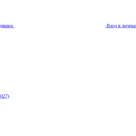
идящих
Вход в личны
027)