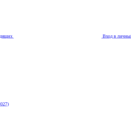
идящих
Вход в личны
027)