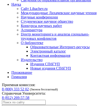
Сведения об образовательной организации
Наука
Сайт Lihachev.ru
Международные Лихачевские научные чтения
Научные конференции
Студенческое научное общество
Конкурсы научных работ
Аспирантура
Центр мониторинга и анализа социально-
трудовых конфликтов
О библиотеке
Образовательные Интернет-ресурсы
Электронный каталог
Контактная информация
Издательство
Издания СПбГУП
Новые издания СПбГУП
Проживание
Гимназия
Приемная комиссия:
8 (800) 333 52 02
(Звонок бесплатный)
Справочная Университета:
8 (812) 269-57-58