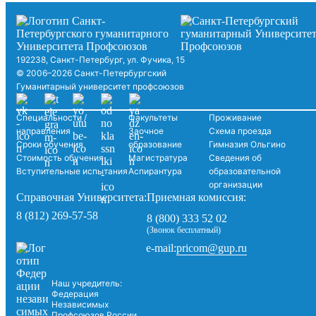
192238, Санкт-Петербург, ул. Фучика, 15
© 2006–2026 Санкт-Петербургский
Гуманитарный университет профсоюзов
Специальности /
Факультеты
Проживание
направления
Заочное
Схема проезда
Сроки обучения
образование
Гимназия Ольгино
Стоимость обучения
Магистратура
Сведения об
Вступительные испытания
Аспирантура
образовательной
организации
Справочная Университета:
Приемная комиссия:
8 (812) 269-57-58
8 (800) 333 52 02
(Звонок бесплатный)
pricom@gup.ru
e-mail:
Наш учредитель:
Федерация
Независимых
Профсоюзов России