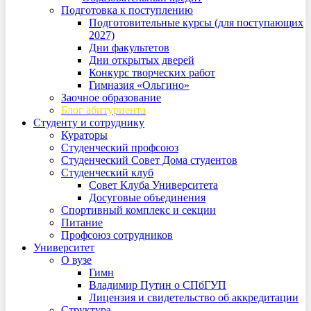
Подготовка к поступлению
Подготовительные курсы (для поступающих
2027)
Дни факультетов
Дни открытых дверей
Конкурс творческих работ
Гимназия «Ольгино»
Заочное образование
Блог абитуриента
Студенту и сотруднику
Кураторы
Студенческий профсоюз
Студенческий Совет Дома студентов
Студенческий клуб
Совет Клуба Университета
Досуговые объединения
Спортивный комплекс и секции
Питание
Профсоюз сотрудников
Университет
О вузе
Гимн
Владимир Путин о СПбГУП
Лицензия и свидетельство об аккредитации
Структура