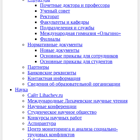
Почетные доктора и профессора
Ученый совет
Ректорат
Факультеты и кафедры
Подразделения и службы
Международная гимназия «Ольгино»
Филиалы
Нормативные документы
Новые документы
Основные приказы для сотрудников
Основные приказы для студентов
Партнеры
Банковские реквизиты
Контактная информация
Сведения об образовательной организации
Наука
Сайт Lihachev.ru
Международные Лихачевские научные чтения
Научные конференции
Студенческое научное общество
Конкурсы научных работ
Аспирантура
Центр мониторинга и анализа социально-
трудовых конфликтов