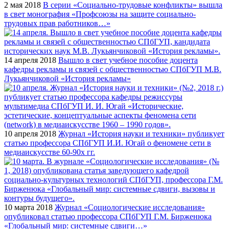
2 мая 2018
В серии «Социально-трудовые конфликты» вышла
в свет монография «Профсоюзы на защите социально-
трудовых прав работников…»
14 апреля 2018
Вышло в свет учебное пособие доцента
кафедры рекламы и связей с общественностью СПбГУП М.В.
Лукьянчиковой «История рекламы»
10 апреля 2018
Журнал «История науки и техники» публикует
статью профессора СПбГУП И.И. Югай о феномене сети в
медиаискусстве 60-90х гг.
10 марта 2018
Журнал «Социологические исследования»
опубликовал статью профессора СПбГУП Г.М. Бирженюка
«Глобальный мир: системные сдвиги…»