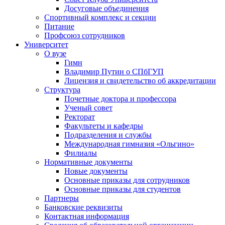
Досуговые объединения
Спортивный комплекс и секции
Питание
Профсоюз сотрудников
Университет
О вузе
Гимн
Владимир Путин о СПбГУП
Лицензия и свидетельство об аккредитации
Структура
Почетные доктора и профессора
Ученый совет
Ректорат
Факультеты и кафедры
Подразделения и службы
Международная гимназия «Ольгино»
Филиалы
Нормативные документы
Новые документы
Основные приказы для сотрудников
Основные приказы для студентов
Партнеры
Банковские реквизиты
Контактная информация