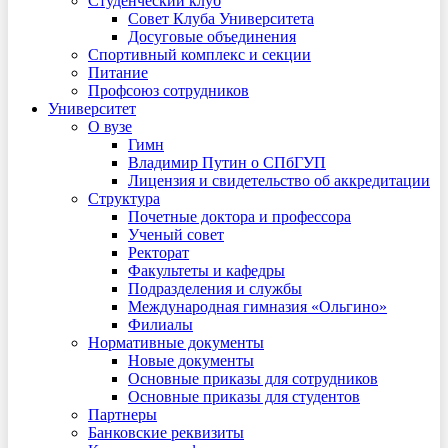
Студенческий клуб
Совет Клуба Университета
Досуговые объединения
Спортивный комплекс и секции
Питание
Профсоюз сотрудников
Университет
О вузе
Гимн
Владимир Путин о СПбГУП
Лицензия и свидетельство об аккредитации
Структура
Почетные доктора и профессора
Ученый совет
Ректорат
Факультеты и кафедры
Подразделения и службы
Международная гимназия «Ольгино»
Филиалы
Нормативные документы
Новые документы
Основные приказы для сотрудников
Основные приказы для студентов
Партнеры
Банковские реквизиты