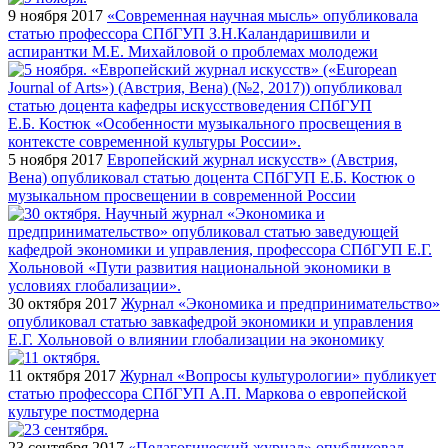
9 ноября 2017
«Современная научная мысль» опубликовала
статью профессора СПбГУП З.Н.Каландаришвили и
аспирантки М.Е. Михайловой о проблемах молодежи
5 ноября 2017
Европейский журнал искусств» (Австрия,
Вена) опубликовал статью доцента СПбГУП Е.Б. Костюк о
музыкальном просвещении в современной России
30 октября 2017
Журнал «Экономика и предпринимательство»
опубликовал статью завкафедрой экономики и управления
Е.Г. Хольновой о влиянии глобализации на экономику
11 октября 2017
Журнал «Вопросы культурологии» публикует
статью профессора СПбГУП А.П. Маркова о европейской
культуре постмодерна
23 сентября 2017
«Педагогический журнал» опубликовал