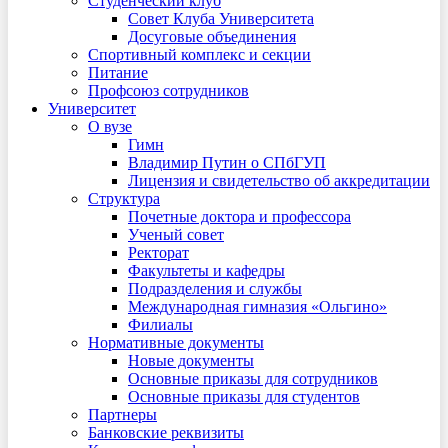
Студенческий клуб
Совет Клуба Университета
Досуговые объединения
Спортивный комплекс и секции
Питание
Профсоюз сотрудников
Университет
О вузе
Гимн
Владимир Путин о СПбГУП
Лицензия и свидетельство об аккредитации
Структура
Почетные доктора и профессора
Ученый совет
Ректорат
Факультеты и кафедры
Подразделения и службы
Международная гимназия «Ольгино»
Филиалы
Нормативные документы
Новые документы
Основные приказы для сотрудников
Основные приказы для студентов
Партнеры
Банковские реквизиты