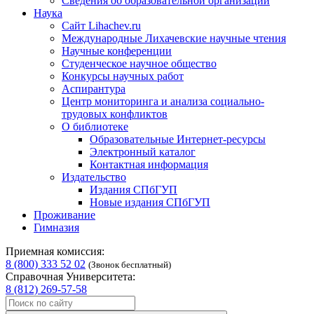
Сведения об образовательной организации
Наука
Сайт Lihachev.ru
Международные Лихачевские научные чтения
Научные конференции
Студенческое научное общество
Конкурсы научных работ
Аспирантура
Центр мониторинга и анализа социально-
трудовых конфликтов
О библиотеке
Образовательные Интернет-ресурсы
Электронный каталог
Контактная информация
Издательство
Издания СПбГУП
Новые издания СПбГУП
Проживание
Гимназия
Приемная комиссия:
8 (800) 333 52 02
(Звонок бесплатный)
Справочная Университета:
8 (812) 269-57-58