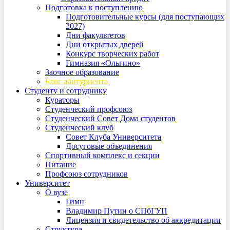
Подготовка к поступлению
Подготовительные курсы (для поступающих
2027)
Дни факультетов
Дни открытых дверей
Конкурс творческих работ
Гимназия «Ольгино»
Заочное образование
Блог абитуриента
Студенту и сотруднику
Кураторы
Студенческий профсоюз
Студенческий Совет Дома студентов
Студенческий клуб
Совет Клуба Университета
Досуговые объединения
Спортивный комплекс и секции
Питание
Профсоюз сотрудников
Университет
О вузе
Гимн
Владимир Путин о СПбГУП
Лицензия и свидетельство об аккредитации
Структура