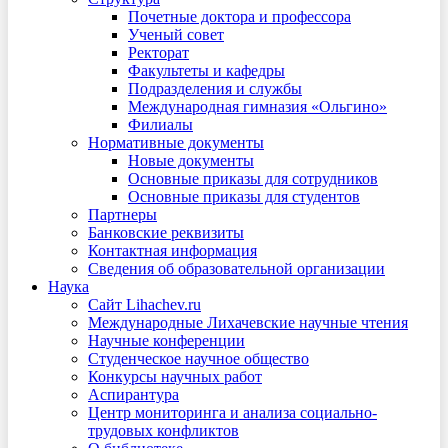
Почетные доктора и профессора
Ученый совет
Ректорат
Факультеты и кафедры
Подразделения и службы
Международная гимназия «Ольгино»
Филиалы
Нормативные документы
Новые документы
Основные приказы для сотрудников
Основные приказы для студентов
Партнеры
Банковские реквизиты
Контактная информация
Сведения об образовательной организации
Наука
Сайт Lihachev.ru
Международные Лихачевские научные чтения
Научные конференции
Студенческое научное общество
Конкурсы научных работ
Аспирантура
Центр мониторинга и анализа социально-
трудовых конфликтов