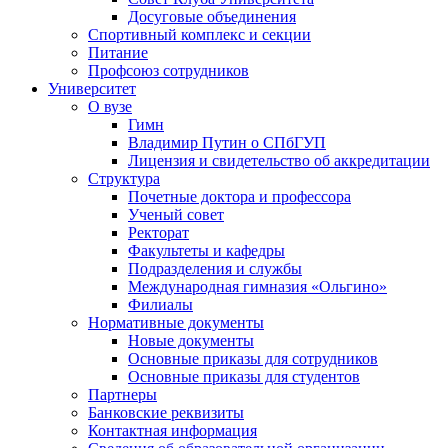
Досуговые объединения
Спортивный комплекс и секции
Питание
Профсоюз сотрудников
Университет
О вузе
Гимн
Владимир Путин о СПбГУП
Лицензия и свидетельство об аккредитации
Структура
Почетные доктора и профессора
Ученый совет
Ректорат
Факультеты и кафедры
Подразделения и службы
Международная гимназия «Ольгино»
Филиалы
Нормативные документы
Новые документы
Основные приказы для сотрудников
Основные приказы для студентов
Партнеры
Банковские реквизиты
Контактная информация