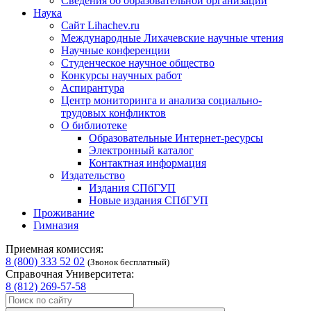
Сведения об образовательной организации
Наука
Сайт Lihachev.ru
Международные Лихачевские научные чтения
Научные конференции
Студенческое научное общество
Конкурсы научных работ
Аспирантура
Центр мониторинга и анализа социально-
трудовых конфликтов
О библиотеке
Образовательные Интернет-ресурсы
Электронный каталог
Контактная информация
Издательство
Издания СПбГУП
Новые издания СПбГУП
Проживание
Гимназия
Приемная комиссия:
8 (800) 333 52 02
(Звонок бесплатный)
Справочная Университета:
8 (812) 269-57-58