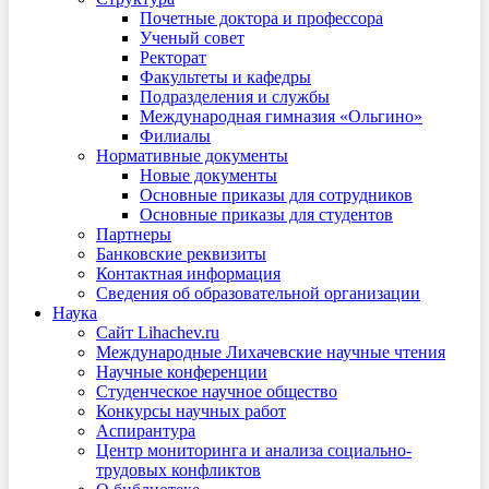
Почетные доктора и профессора
Ученый совет
Ректорат
Факультеты и кафедры
Подразделения и службы
Международная гимназия «Ольгино»
Филиалы
Нормативные документы
Новые документы
Основные приказы для сотрудников
Основные приказы для студентов
Партнеры
Банковские реквизиты
Контактная информация
Сведения об образовательной организации
Наука
Сайт Lihachev.ru
Международные Лихачевские научные чтения
Научные конференции
Студенческое научное общество
Конкурсы научных работ
Аспирантура
Центр мониторинга и анализа социально-
трудовых конфликтов