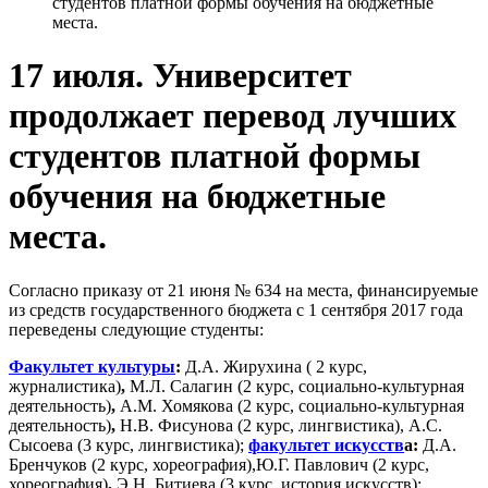
студентов платной формы обучения на бюджетные
места.
17 июля. Университет
продолжает перевод лучших
студентов платной формы
обучения на бюджетные
места.
Согласно приказу от 21 июня № 634 на места, финансируемые
из средств государственного бюджета с 1 сентября 2017 года
переведены следующие студенты:
Факультет культуры
:
Д.А. Жирухина ( 2 курс,
журналистика)
,
М.Л. Салагин (2 курс, социально-культурная
деятельность)
,
А.М. Хомякова (2 курс, социально-культурная
деятельность)
,
Н.В. Фисунова (2 курс, лингвистика),
А.С.
Cысоева (3 курс, лингвистика);
факультет искусств
а:
Д.А.
Бренчуков (2 курс, хореография),Ю.Г. Павлович (2 курс,
хореография)
,
Э.Н. Битиева (3 курс, история искусств);