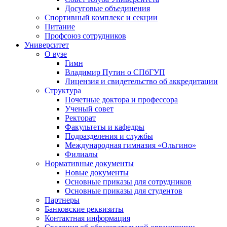
Досуговые объединения
Спортивный комплекс и секции
Питание
Профсоюз сотрудников
Университет
О вузе
Гимн
Владимир Путин о СПбГУП
Лицензия и свидетельство об аккредитации
Структура
Почетные доктора и профессора
Ученый совет
Ректорат
Факультеты и кафедры
Подразделения и службы
Международная гимназия «Ольгино»
Филиалы
Нормативные документы
Новые документы
Основные приказы для сотрудников
Основные приказы для студентов
Партнеры
Банковские реквизиты
Контактная информация