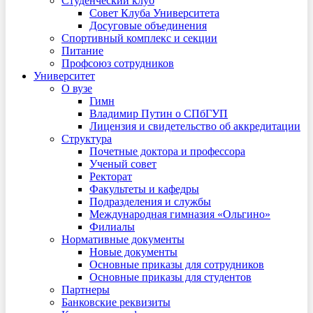
Студенческий клуб
Совет Клуба Университета
Досуговые объединения
Спортивный комплекс и секции
Питание
Профсоюз сотрудников
Университет
О вузе
Гимн
Владимир Путин о СПбГУП
Лицензия и свидетельство об аккредитации
Структура
Почетные доктора и профессора
Ученый совет
Ректорат
Факультеты и кафедры
Подразделения и службы
Международная гимназия «Ольгино»
Филиалы
Нормативные документы
Новые документы
Основные приказы для сотрудников
Основные приказы для студентов
Партнеры
Банковские реквизиты