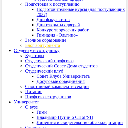
Подготовка к поступлению
Подготовительные курсы (для поступающих
2027)
Дни факультетов
Дни открытых дверей
Конкурс творческих работ
Гимназия «Ольгино»
Заочное образование
Блог абитуриента
Студенту и сотруднику
Кураторы
Студенческий профсоюз
Студенческий Совет Дома студентов
Студенческий клуб
Совет Клуба Университета
Досуговые объединения
Спортивный комплекс и секции
Питание
Профсоюз сотрудников
Университет
О вузе
Гимн
Владимир Путин о СПбГУП
Лицензия и свидетельство об аккредитации
Структура