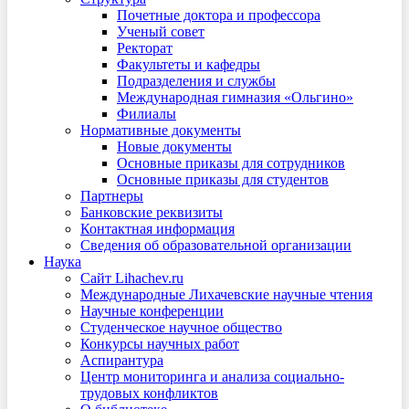
Почетные доктора и профессора
Ученый совет
Ректорат
Факультеты и кафедры
Подразделения и службы
Международная гимназия «Ольгино»
Филиалы
Нормативные документы
Новые документы
Основные приказы для сотрудников
Основные приказы для студентов
Партнеры
Банковские реквизиты
Контактная информация
Сведения об образовательной организации
Наука
Сайт Lihachev.ru
Международные Лихачевские научные чтения
Научные конференции
Студенческое научное общество
Конкурсы научных работ
Аспирантура
Центр мониторинга и анализа социально-
трудовых конфликтов