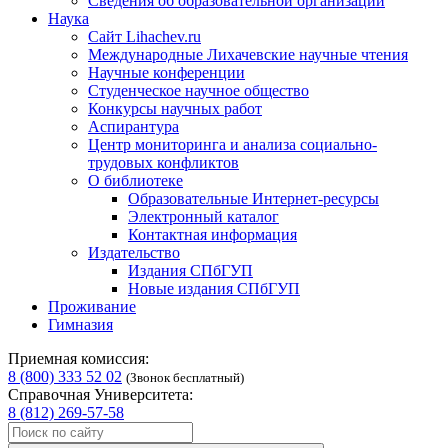
Сведения об образовательной организации
Наука
Сайт Lihachev.ru
Международные Лихачевские научные чтения
Научные конференции
Студенческое научное общество
Конкурсы научных работ
Аспирантура
Центр мониторинга и анализа социально-
трудовых конфликтов
О библиотеке
Образовательные Интернет-ресурсы
Электронный каталог
Контактная информация
Издательство
Издания СПбГУП
Новые издания СПбГУП
Проживание
Гимназия
Приемная комиссия:
8 (800) 333 52 02
(Звонок бесплатный)
Справочная Университета:
8 (812) 269-57-58