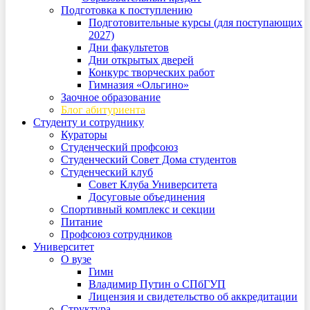
Подготовка к поступлению
Подготовительные курсы (для поступающих
2027)
Дни факультетов
Дни открытых дверей
Конкурс творческих работ
Гимназия «Ольгино»
Заочное образование
Блог абитуриента
Студенту и сотруднику
Кураторы
Студенческий профсоюз
Студенческий Совет Дома студентов
Студенческий клуб
Совет Клуба Университета
Досуговые объединения
Спортивный комплекс и секции
Питание
Профсоюз сотрудников
Университет
О вузе
Гимн
Владимир Путин о СПбГУП
Лицензия и свидетельство об аккредитации
Структура