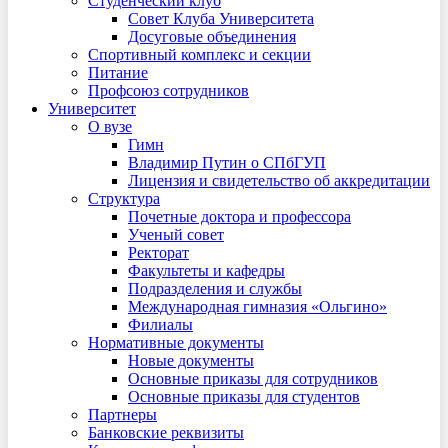
Студенческий клуб
Совет Клуба Университета
Досуговые объединения
Спортивный комплекс и секции
Питание
Профсоюз сотрудников
Университет
О вузе
Гимн
Владимир Путин о СПбГУП
Лицензия и свидетельство об аккредитации
Структура
Почетные доктора и профессора
Ученый совет
Ректорат
Факультеты и кафедры
Подразделения и службы
Международная гимназия «Ольгино»
Филиалы
Нормативные документы
Новые документы
Основные приказы для сотрудников
Основные приказы для студентов
Партнеры
Банковские реквизиты