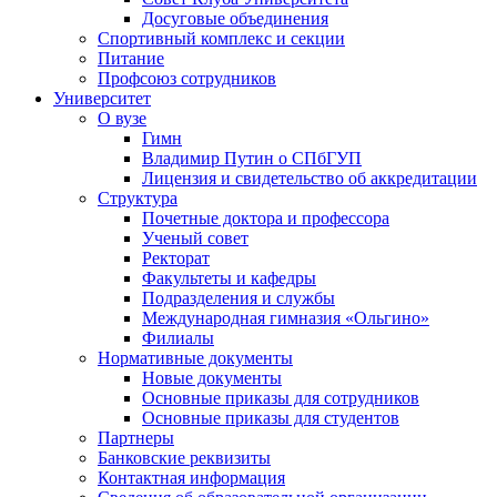
Досуговые объединения
Спортивный комплекс и секции
Питание
Профсоюз сотрудников
Университет
О вузе
Гимн
Владимир Путин о СПбГУП
Лицензия и свидетельство об аккредитации
Структура
Почетные доктора и профессора
Ученый совет
Ректорат
Факультеты и кафедры
Подразделения и службы
Международная гимназия «Ольгино»
Филиалы
Нормативные документы
Новые документы
Основные приказы для сотрудников
Основные приказы для студентов
Партнеры
Банковские реквизиты
Контактная информация