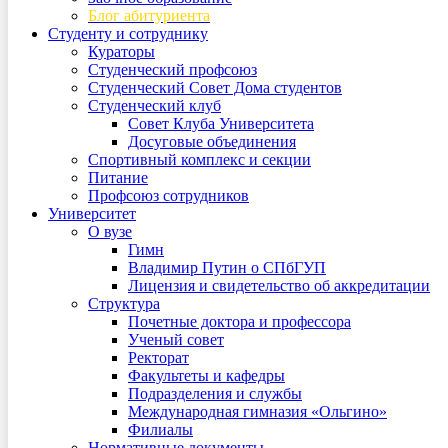
Блог абитуриента
Студенту и сотруднику
Кураторы
Студенческий профсоюз
Студенческий Совет Дома студентов
Студенческий клуб
Совет Клуба Университета
Досуговые объединения
Спортивный комплекс и секции
Питание
Профсоюз сотрудников
Университет
О вузе
Гимн
Владимир Путин о СПбГУП
Лицензия и свидетельство об аккредитации
Структура
Почетные доктора и профессора
Ученый совет
Ректорат
Факультеты и кафедры
Подразделения и службы
Международная гимназия «Ольгино»
Филиалы
Нормативные документы