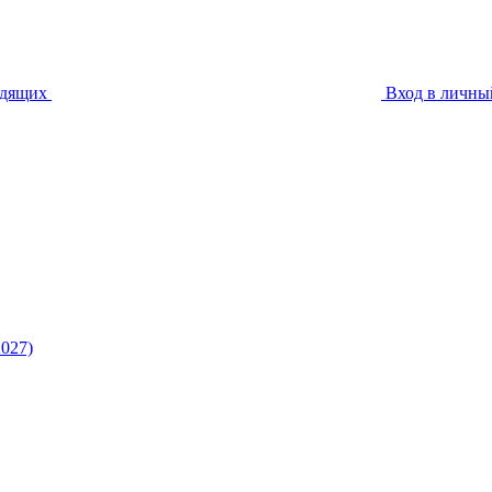
идящих
Вход в личны
027)