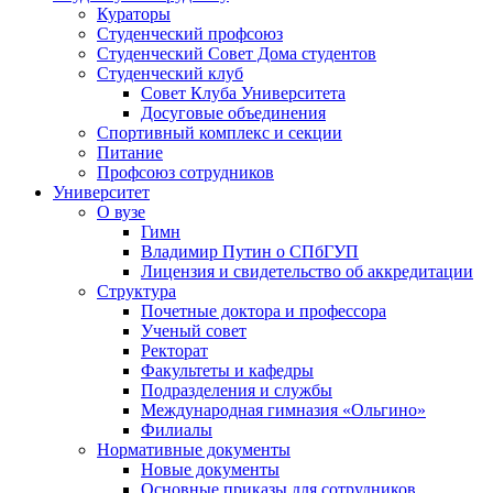
Кураторы
Студенческий профсоюз
Студенческий Совет Дома студентов
Студенческий клуб
Совет Клуба Университета
Досуговые объединения
Спортивный комплекс и секции
Питание
Профсоюз сотрудников
Университет
О вузе
Гимн
Владимир Путин о СПбГУП
Лицензия и свидетельство об аккредитации
Структура
Почетные доктора и профессора
Ученый совет
Ректорат
Факультеты и кафедры
Подразделения и службы
Международная гимназия «Ольгино»
Филиалы
Нормативные документы
Новые документы
Основные приказы для сотрудников