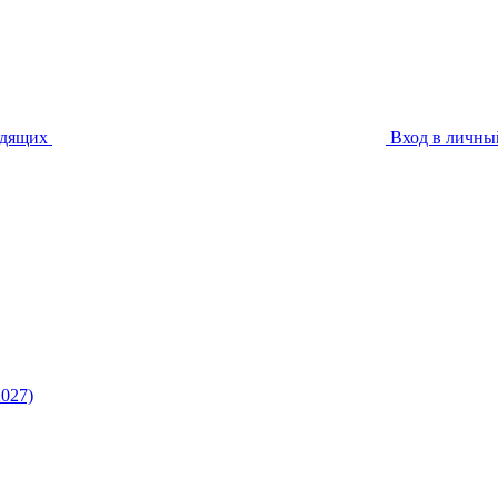
идящих
Вход в личны
027)