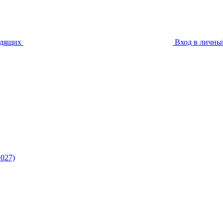
идящих
Вход в личны
027)