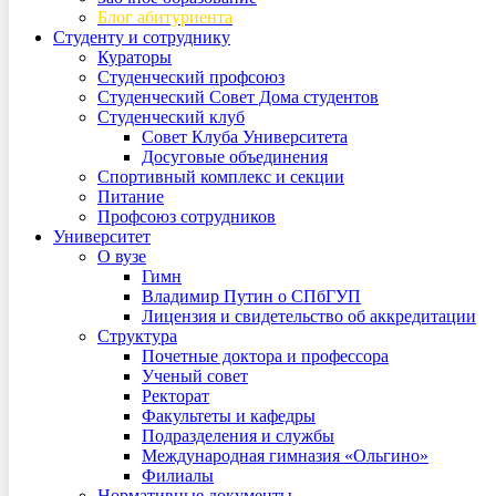
Блог абитуриента
Студенту и сотруднику
Кураторы
Студенческий профсоюз
Студенческий Совет Дома студентов
Студенческий клуб
Совет Клуба Университета
Досуговые объединения
Спортивный комплекс и секции
Питание
Профсоюз сотрудников
Университет
О вузе
Гимн
Владимир Путин о СПбГУП
Лицензия и свидетельство об аккредитации
Структура
Почетные доктора и профессора
Ученый совет
Ректорат
Факультеты и кафедры
Подразделения и службы
Международная гимназия «Ольгино»
Филиалы
Нормативные документы