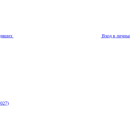
идящих
Вход в личны
027)