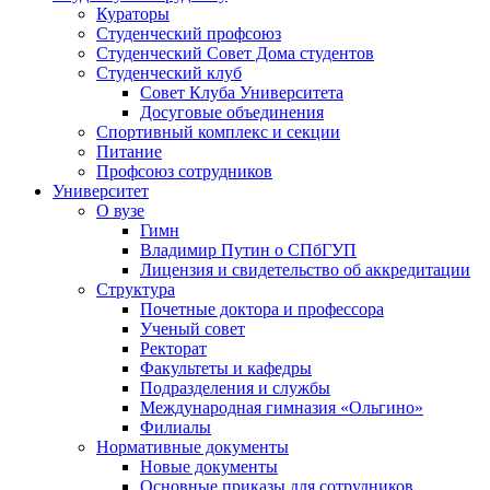
Кураторы
Студенческий профсоюз
Студенческий Совет Дома студентов
Студенческий клуб
Совет Клуба Университета
Досуговые объединения
Спортивный комплекс и секции
Питание
Профсоюз сотрудников
Университет
О вузе
Гимн
Владимир Путин о СПбГУП
Лицензия и свидетельство об аккредитации
Структура
Почетные доктора и профессора
Ученый совет
Ректорат
Факультеты и кафедры
Подразделения и службы
Международная гимназия «Ольгино»
Филиалы
Нормативные документы
Новые документы
Основные приказы для сотрудников