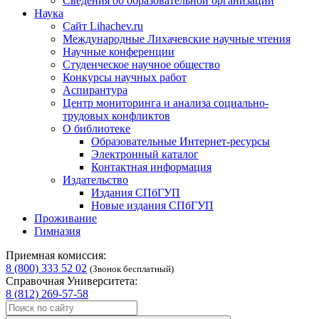
Сведения об образовательной организации
Наука
Сайт Lihachev.ru
Международные Лихачевские научные чтения
Научные конференции
Студенческое научное общество
Конкурсы научных работ
Аспирантура
Центр мониторинга и анализа социально-
трудовых конфликтов
О библиотеке
Образовательные Интернет-ресурсы
Электронный каталог
Контактная информация
Издательство
Издания СПбГУП
Новые издания СПбГУП
Проживание
Гимназия
Приемная комиссия:
8 (800) 333 52 02
(Звонок бесплатный)
Справочная Университета:
8 (812) 269-57-58