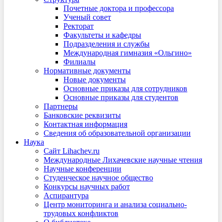
Почетные доктора и профессора
Ученый совет
Ректорат
Факультеты и кафедры
Подразделения и службы
Международная гимназия «Ольгино»
Филиалы
Нормативные документы
Новые документы
Основные приказы для сотрудников
Основные приказы для студентов
Партнеры
Банковские реквизиты
Контактная информация
Сведения об образовательной организации
Наука
Сайт Lihachev.ru
Международные Лихачевские научные чтения
Научные конференции
Студенческое научное общество
Конкурсы научных работ
Аспирантура
Центр мониторинга и анализа социально-
трудовых конфликтов