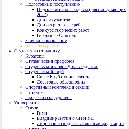
Подготовка к поступлению
Подготовительные курсы (для поступающих
2027)
Дни факультетов
Дни открытых дверей
Конкурс творческих работ
Гимназия «Ольгино»
Заочное образование
Блог абитуриента
Студенту и сотруднику
Кураторы
Студенческий профсоюз
Студенческий Совет Дома студентов
Студенческий клуб
Совет Клуба Университета
Досуговые объединения
Спортивный комплекс и секции
Питание
Профсоюз сотрудников
Университет
О вузе
Гимн
Владимир Путин о СПбГУП
Лицензия и свидетельство об аккредитации
Структура