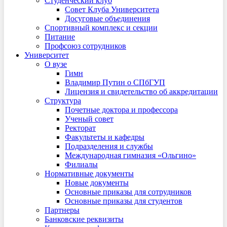
Студенческий клуб
Совет Клуба Университета
Досуговые объединения
Спортивный комплекс и секции
Питание
Профсоюз сотрудников
Университет
О вузе
Гимн
Владимир Путин о СПбГУП
Лицензия и свидетельство об аккредитации
Структура
Почетные доктора и профессора
Ученый совет
Ректорат
Факультеты и кафедры
Подразделения и службы
Международная гимназия «Ольгино»
Филиалы
Нормативные документы
Новые документы
Основные приказы для сотрудников
Основные приказы для студентов
Партнеры
Банковские реквизиты