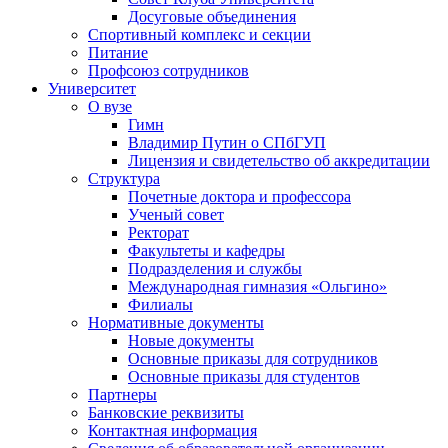
Досуговые объединения
Спортивный комплекс и секции
Питание
Профсоюз сотрудников
Университет
О вузе
Гимн
Владимир Путин о СПбГУП
Лицензия и свидетельство об аккредитации
Структура
Почетные доктора и профессора
Ученый совет
Ректорат
Факультеты и кафедры
Подразделения и службы
Международная гимназия «Ольгино»
Филиалы
Нормативные документы
Новые документы
Основные приказы для сотрудников
Основные приказы для студентов
Партнеры
Банковские реквизиты
Контактная информация