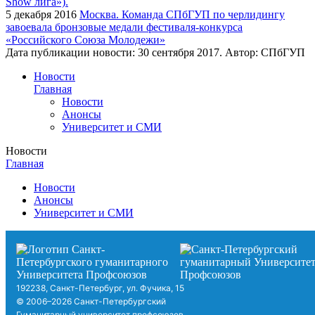
5 декабря 2016
Москва. Команда СПбГУП по черлидингу
завоевала бронзовые медали фестиваля-конкурса
«Российского Союза Молодежи»
Дата публикации новости:
30 сентября 2017
. Автор:
СПбГУП
Новости
Главная
Новости
Анонсы
Университет и СМИ
Новости
Главная
Новости
Анонсы
Университет и СМИ
192238, Санкт-Петербург, ул. Фучика, 15
© 2006–2026 Санкт-Петербургский
Гуманитарный университет профсоюзов