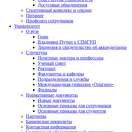
Досуговые объединения
Спортивный комплекс и секции
Питание
Профсоюз сотрудников
Университет
О вузе
Гимн
Владимир Путин о СПбГУП
Лицензия и свидетельство об аккредитации
Структура
Почетные доктора и профессора
Ученый совет
Ректорат
Факультеты и кафедры
Подразделения и службы
Международная гимназия «Ольгино»
Филиалы
Нормативные документы
Новые документы
Основные приказы для сотрудников
Основные приказы для студентов
Партнеры
Банковские реквизиты
Контактная информация