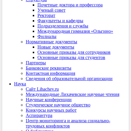
Почетные доктора и профессора
Ученый совет
Ректорат
Факультеты и кафедры
Подразделения и службы
Международная гимназия «Ольгино»
Филиалы
Нормативные документы
Новые документы
Основные приказы для сотрудников
Основные приказы для студентов
Партнеры
Банковские реквизиты
Контактная информация
Сведения об образовательной организации
Наука
Сайт Lihachev.ru
Международные Лихачевские научные чтения
Научные конференции
Студенческое научное общество
Конкурсы научных работ
Аспирантура
Центр мониторинга и анализа социально-
трудовых конфликтов