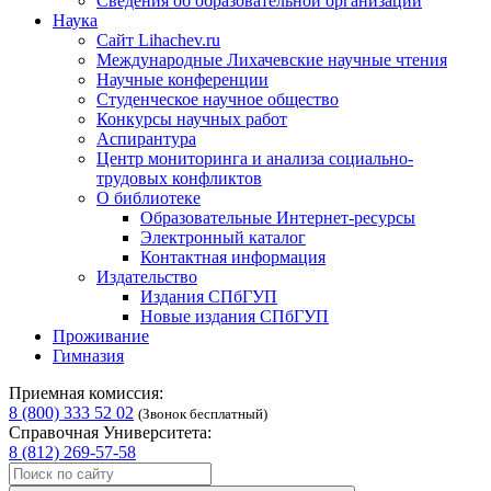
Сведения об образовательной организации
Наука
Сайт Lihachev.ru
Международные Лихачевские научные чтения
Научные конференции
Студенческое научное общество
Конкурсы научных работ
Аспирантура
Центр мониторинга и анализа социально-
трудовых конфликтов
О библиотеке
Образовательные Интернет-ресурсы
Электронный каталог
Контактная информация
Издательство
Издания СПбГУП
Новые издания СПбГУП
Проживание
Гимназия
Приемная комиссия:
8 (800) 333 52 02
(Звонок бесплатный)
Справочная Университета:
8 (812) 269-57-58