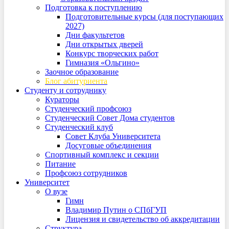
Подготовка к поступлению
Подготовительные курсы (для поступающих
2027)
Дни факультетов
Дни открытых дверей
Конкурс творческих работ
Гимназия «Ольгино»
Заочное образование
Блог абитуриента
Студенту и сотруднику
Кураторы
Студенческий профсоюз
Студенческий Совет Дома студентов
Студенческий клуб
Совет Клуба Университета
Досуговые объединения
Спортивный комплекс и секции
Питание
Профсоюз сотрудников
Университет
О вузе
Гимн
Владимир Путин о СПбГУП
Лицензия и свидетельство об аккредитации
Структура