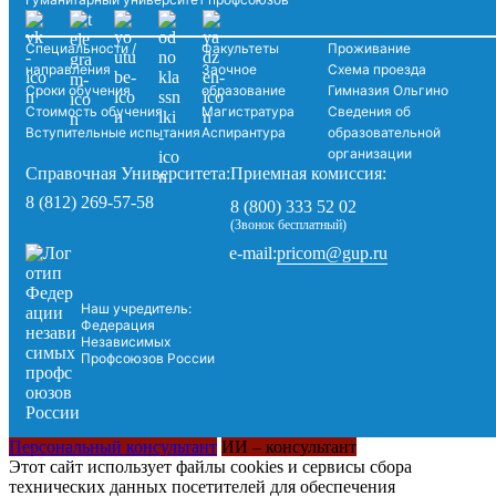
Специальности /
Факультеты
Проживание
направления
Заочное
Схема проезда
Сроки обучения
образование
Гимназия Ольгино
Стоимость обучения
Магистратура
Сведения об
Вступительные испытания
Аспирантура
образовательной
организации
Справочная Университета:
Приемная комиссия:
8 (812) 269-57-58
8 (800) 333 52 02
(Звонок бесплатный)
pricom@gup.ru
e-mail:
Наш учредитель:
Федерация
Независимых
Профсоюзов России
Персональный консультант
ИИ – консультант
Этот сайт использует файлы cookies и сервисы сбора
технических данных посетителей для обеспечения