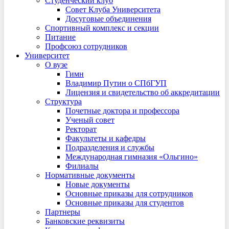
Студенческий клуб
Совет Клуба Университета
Досуговые объединения
Спортивный комплекс и секции
Питание
Профсоюз сотрудников
Университет
О вузе
Гимн
Владимир Путин о СПбГУП
Лицензия и свидетельство об аккредитации
Структура
Почетные доктора и профессора
Ученый совет
Ректорат
Факультеты и кафедры
Подразделения и службы
Международная гимназия «Ольгино»
Филиалы
Нормативные документы
Новые документы
Основные приказы для сотрудников
Основные приказы для студентов
Партнеры
Банковские реквизиты