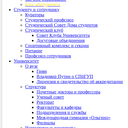
Блог абитуриента
Студенту и сотруднику
Кураторы
Студенческий профсоюз
Студенческий Совет Дома студентов
Студенческий клуб
Совет Клуба Университета
Досуговые объединения
Спортивный комплекс и секции
Питание
Профсоюз сотрудников
Университет
О вузе
Гимн
Владимир Путин о СПбГУП
Лицензия и свидетельство об аккредитации
Структура
Почетные доктора и профессора
Ученый совет
Ректорат
Факультеты и кафедры
Подразделения и службы
Международная гимназия «Ольгино»
Филиалы
Нормативные документы