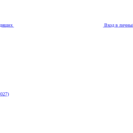
идящих
Вход в личны
027)