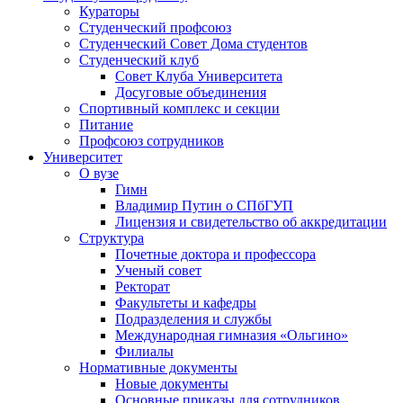
Кураторы
Студенческий профсоюз
Студенческий Совет Дома студентов
Студенческий клуб
Совет Клуба Университета
Досуговые объединения
Спортивный комплекс и секции
Питание
Профсоюз сотрудников
Университет
О вузе
Гимн
Владимир Путин о СПбГУП
Лицензия и свидетельство об аккредитации
Структура
Почетные доктора и профессора
Ученый совет
Ректорат
Факультеты и кафедры
Подразделения и службы
Международная гимназия «Ольгино»
Филиалы
Нормативные документы
Новые документы
Основные приказы для сотрудников