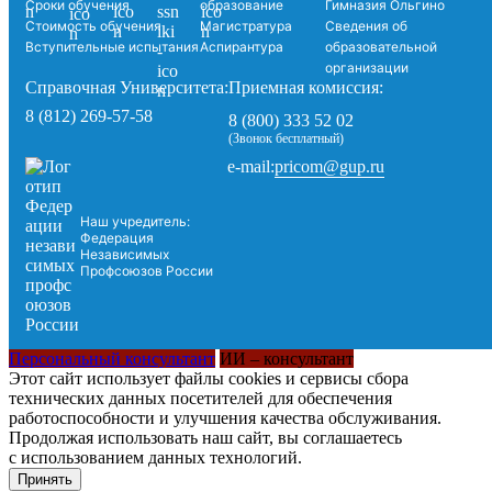
Сроки обучения
образование
Гимназия Ольгино
Стоимость обучения
Магистратура
Сведения об
Вступительные испытания
Аспирантура
образовательной
организации
Справочная Университета:
Приемная комиссия:
8 (812) 269-57-58
8 (800) 333 52 02
(Звонок бесплатный)
pricom@gup.ru
e-mail:
Наш учредитель:
Федерация
Независимых
Профсоюзов России
Персональный консультант
ИИ – консультант
Этот сайт использует файлы cookies и сервисы сбора
технических данных посетителей для обеспечения
работоспособности и улучшения качества обслуживания.
Продолжая использовать наш сайт, вы соглашаетесь
с использованием данных технологий.
Принять