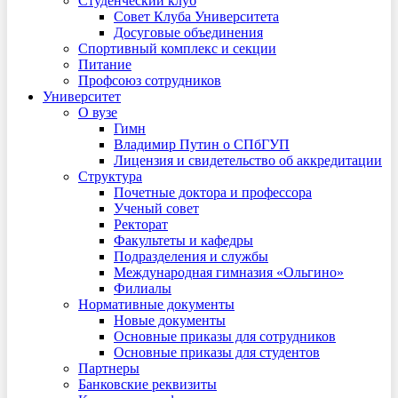
Студенческий клуб
Совет Клуба Университета
Досуговые объединения
Спортивный комплекс и секции
Питание
Профсоюз сотрудников
Университет
О вузе
Гимн
Владимир Путин о СПбГУП
Лицензия и свидетельство об аккредитации
Структура
Почетные доктора и профессора
Ученый совет
Ректорат
Факультеты и кафедры
Подразделения и службы
Международная гимназия «Ольгино»
Филиалы
Нормативные документы
Новые документы
Основные приказы для сотрудников
Основные приказы для студентов
Партнеры
Банковские реквизиты