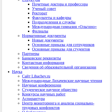
Почетные доктора и профессора
Ученый совет
Ректорат
Факультеты и кафедры
Подразделения и службы
Международная гимназия «Ольгино»
Филиалы
Нормативные документы
Новые документы
Основные приказы для сотрудников
Основные приказы для студентов
Партнеры
Банковские реквизиты
Контактная информация
Сведения об образовательной организации
Наука
Сайт Lihachev.ru
Международные Лихачевские научные чтения
Научные конференции
Студенческое научное общество
Конкурсы научных работ
Аспирантура
Центр мониторинга и анализа социально-
трудовых конфликтов