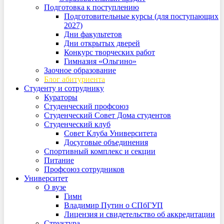
Подготовка к поступлению
Подготовительные курсы (для поступающих
2027)
Дни факультетов
Дни открытых дверей
Конкурс творческих работ
Гимназия «Ольгино»
Заочное образование
Блог абитуриента
Студенту и сотруднику
Кураторы
Студенческий профсоюз
Студенческий Совет Дома студентов
Студенческий клуб
Совет Клуба Университета
Досуговые объединения
Спортивный комплекс и секции
Питание
Профсоюз сотрудников
Университет
О вузе
Гимн
Владимир Путин о СПбГУП
Лицензия и свидетельство об аккредитации
Структура