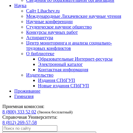
Сведения об образовательной организации
Наука
Сайт Lihachev.ru
Международные Лихачевские научные чтения
Научные конференции
Студенческое научное общество
Конкурсы научных работ
Аспирантура
Центр мониторинга и анализа социально-
трудовых конфликтов
О библиотеке
Образовательные Интернет-ресурсы
Электронный каталог
Контактная информация
Издательство
Издания СПбГУП
Новые издания СПбГУП
Проживание
Гимназия
Приемная комиссия:
8 (800) 333 52 02
(Звонок бесплатный)
Справочная Университета:
8 (812) 269-57-58