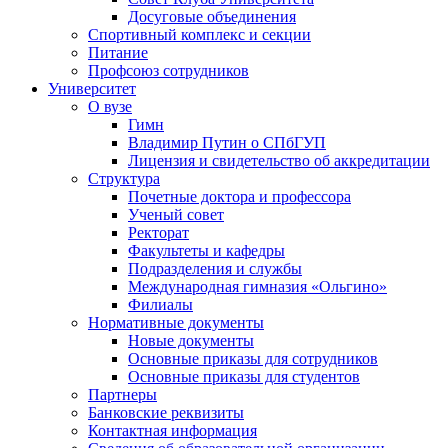
Досуговые объединения
Спортивный комплекс и секции
Питание
Профсоюз сотрудников
Университет
О вузе
Гимн
Владимир Путин о СПбГУП
Лицензия и свидетельство об аккредитации
Структура
Почетные доктора и профессора
Ученый совет
Ректорат
Факультеты и кафедры
Подразделения и службы
Международная гимназия «Ольгино»
Филиалы
Нормативные документы
Новые документы
Основные приказы для сотрудников
Основные приказы для студентов
Партнеры
Банковские реквизиты
Контактная информация