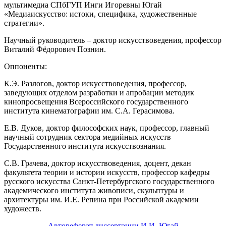
мультимедиа СПбГУП Инги Игоревны Югай
«Медиаискусство: истоки, специфика, художественные
стратегии».
Научный руководитель – доктор искусствоведения, профессор
Виталий Фёдорович Познин.
Оппоненты:
К.Э. Разлогов, доктор искусствоведения, профессор,
заведующих отделом разработки и апробации методик
кинопросвещения Всероссийского государственного
института кинематографии им. С.А. Герасимова.
Е.В. Дуков, доктор философских наук, профессор, главный
научный сотрудник сектора медийных искусств
Государственного института искусствознания.
С.В. Грачева, доктор искусствоведения, доцент, декан
факультета теории и истории искусств, профессор кафедры
русского искусства Санкт-Петербургского государственного
академического института живописи, скульптуры и
архитектуры им. И.Е. Репина при Российской академии
художеств.
Автореферат диссертации И.И. Югай