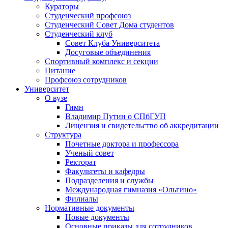
Кураторы
Студенческий профсоюз
Студенческий Совет Дома студентов
Студенческий клуб
Совет Клуба Университета
Досуговые объединения
Спортивный комплекс и секции
Питание
Профсоюз сотрудников
Университет
О вузе
Гимн
Владимир Путин о СПбГУП
Лицензия и свидетельство об аккредитации
Структура
Почетные доктора и профессора
Ученый совет
Ректорат
Факультеты и кафедры
Подразделения и службы
Международная гимназия «Ольгино»
Филиалы
Нормативные документы
Новые документы
Основные приказы для сотрудников