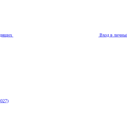
идящих
Вход в личны
027)