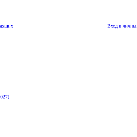
идящих
Вход в личны
027)