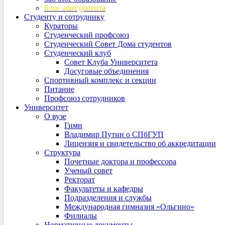
Блог абитуриента
Студенту и сотруднику
Кураторы
Студенческий профсоюз
Студенческий Совет Дома студентов
Студенческий клуб
Совет Клуба Университета
Досуговые объединения
Спортивный комплекс и секции
Питание
Профсоюз сотрудников
Университет
О вузе
Гимн
Владимир Путин о СПбГУП
Лицензия и свидетельство об аккредитации
Структура
Почетные доктора и профессора
Ученый совет
Ректорат
Факультеты и кафедры
Подразделения и службы
Международная гимназия «Ольгино»
Филиалы
Нормативные документы