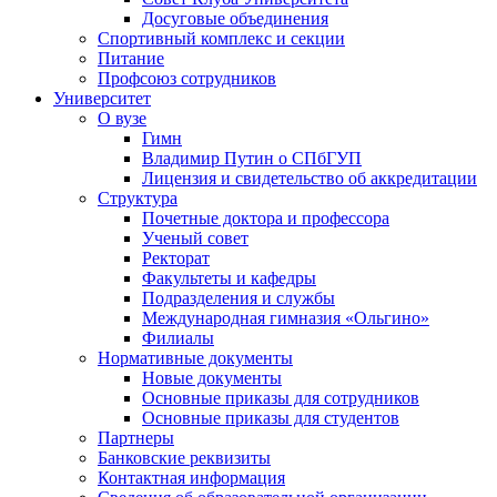
Досуговые объединения
Спортивный комплекс и секции
Питание
Профсоюз сотрудников
Университет
О вузе
Гимн
Владимир Путин о СПбГУП
Лицензия и свидетельство об аккредитации
Структура
Почетные доктора и профессора
Ученый совет
Ректорат
Факультеты и кафедры
Подразделения и службы
Международная гимназия «Ольгино»
Филиалы
Нормативные документы
Новые документы
Основные приказы для сотрудников
Основные приказы для студентов
Партнеры
Банковские реквизиты
Контактная информация