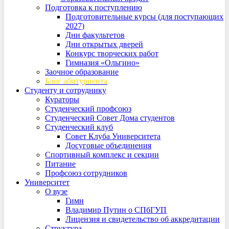
Подготовка к поступлению
Подготовительные курсы (для поступающих
2027)
Дни факультетов
Дни открытых дверей
Конкурс творческих работ
Гимназия «Ольгино»
Заочное образование
Блог абитуриента
Студенту и сотруднику
Кураторы
Студенческий профсоюз
Студенческий Совет Дома студентов
Студенческий клуб
Совет Клуба Университета
Досуговые объединения
Спортивный комплекс и секции
Питание
Профсоюз сотрудников
Университет
О вузе
Гимн
Владимир Путин о СПбГУП
Лицензия и свидетельство об аккредитации
Структура