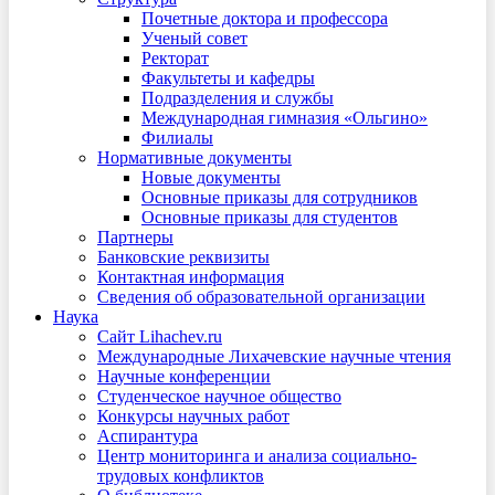
Почетные доктора и профессора
Ученый совет
Ректорат
Факультеты и кафедры
Подразделения и службы
Международная гимназия «Ольгино»
Филиалы
Нормативные документы
Новые документы
Основные приказы для сотрудников
Основные приказы для студентов
Партнеры
Банковские реквизиты
Контактная информация
Сведения об образовательной организации
Наука
Сайт Lihachev.ru
Международные Лихачевские научные чтения
Научные конференции
Студенческое научное общество
Конкурсы научных работ
Аспирантура
Центр мониторинга и анализа социально-
трудовых конфликтов