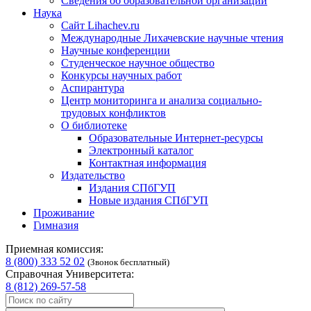
Сведения об образовательной организации
Наука
Сайт Lihachev.ru
Международные Лихачевские научные чтения
Научные конференции
Студенческое научное общество
Конкурсы научных работ
Аспирантура
Центр мониторинга и анализа социально-
трудовых конфликтов
О библиотеке
Образовательные Интернет-ресурсы
Электронный каталог
Контактная информация
Издательство
Издания СПбГУП
Новые издания СПбГУП
Проживание
Гимназия
Приемная комиссия:
8 (800) 333 52 02
(Звонок бесплатный)
Справочная Университета:
8 (812) 269-57-58