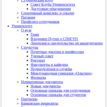
Студенческий клуб
Совет Клуба Университета
Досуговые объединения
Спортивный комплекс и секции
Питание
Профсоюз сотрудников
Университет
О вузе
Гимн
Владимир Путин о СПбГУП
Лицензия и свидетельство об аккредитации
Структура
Почетные доктора и профессора
Ученый совет
Ректорат
Факультеты и кафедры
Подразделения и службы
Международная гимназия «Ольгино»
Филиалы
Нормативные документы
Новые документы
Основные приказы для сотрудников
Основные приказы для студентов
Партнеры
Банковские реквизиты