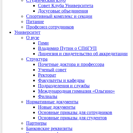
Студенческий клуб
Совет Клуба Университета
Досуговые объединения
Спортивный комплекс и секции
Питание
Профсоюз сотрудников
Университет
О вузе
Гимн
Владимир Путин о СПбГУП
Лицензия и свидетельство об аккредитации
Структура
Почетные доктора и профессора
Ученый совет
Ректорат
Факультеты и кафедры
Подразделения и службы
Международная гимназия «Ольгино»
Филиалы
Нормативные документы
Новые документы
Основные приказы для сотрудников
Основные приказы для студентов
Партнеры
Банковские реквизиты