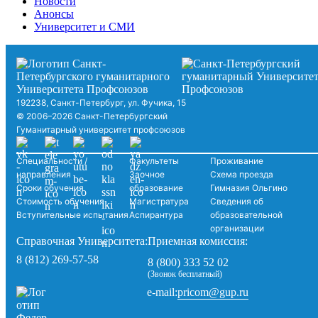
Новости
Анонсы
Университет и СМИ
192238, Санкт-Петербург, ул. Фучика, 15
© 2006–2026 Санкт-Петербургский
Гуманитарный университет профсоюзов
Специальности /
Факультеты
Проживание
направления
Заочное
Схема проезда
Сроки обучения
образование
Гимназия Ольгино
Стоимость обучения
Магистратура
Сведения об
Вступительные испытания
Аспирантура
образовательной
организации
Справочная Университета:
Приемная комиссия:
8 (812) 269-57-58
8 (800) 333 52 02
(Звонок бесплатный)
pricom@gup.ru
e-mail: