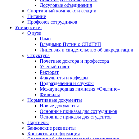
Досуговые объединения
Спортивный комплекс и секции
Питание
Профсоюз сотрудников
Университет
О вузе
Гимн
Владимир Путин о СПбГУП
Лицензия и свидетельство об аккредитации
Структура
Почетные доктора и профессора
Ученый совет
Ректорат
Факультеты и кафедры
Подразделения и службы
Международная гимназия «Ольгино»
Филиалы
Нормативные документы
Новые документы
Основные приказы для сотрудников
Основные приказы для студентов
Партнеры
Банковские реквизиты
Контактная информация