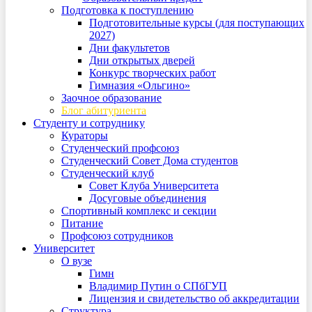
Подготовка к поступлению
Подготовительные курсы (для поступающих
2027)
Дни факультетов
Дни открытых дверей
Конкурс творческих работ
Гимназия «Ольгино»
Заочное образование
Блог абитуриента
Студенту и сотруднику
Кураторы
Студенческий профсоюз
Студенческий Совет Дома студентов
Студенческий клуб
Совет Клуба Университета
Досуговые объединения
Спортивный комплекс и секции
Питание
Профсоюз сотрудников
Университет
О вузе
Гимн
Владимир Путин о СПбГУП
Лицензия и свидетельство об аккредитации
Структура