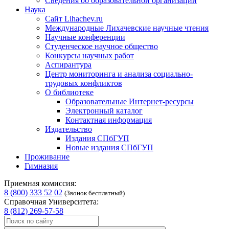
Сведения об образовательной организации
Наука
Сайт Lihachev.ru
Международные Лихачевские научные чтения
Научные конференции
Студенческое научное общество
Конкурсы научных работ
Аспирантура
Центр мониторинга и анализа социально-
трудовых конфликтов
О библиотеке
Образовательные Интернет-ресурсы
Электронный каталог
Контактная информация
Издательство
Издания СПбГУП
Новые издания СПбГУП
Проживание
Гимназия
Приемная комиссия:
8 (800) 333 52 02
(Звонок бесплатный)
Справочная Университета:
8 (812) 269-57-58