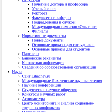
Почетные доктора и профессора
Ученый совет
Ректорат
Факультеты и кафедры
Подразделения и службы
Международная гимназия «Ольгино»
Филиалы
Нормативные документы
Новые документы
Основные приказы для сотрудников
Основные приказы для студентов
Партнеры
Банковские реквизиты
Контактная информация
Сведения об образовательной организации
Наука
Сайт Lihachev.ru
Международные Лихачевские научные чтения
Научные конференции
Студенческое научное общество
Конкурсы научных работ
Аспирантура
Центр мониторинга и анализа социально-
трудовых конфликтов