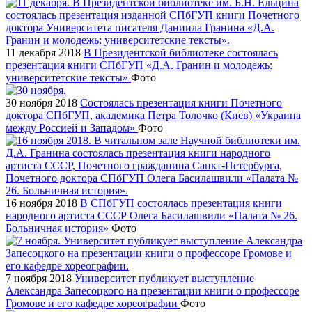
11 декабря 2018
В Президентской библиотеке состоялась
презентация книги СПбГУП «Д.А. Гранин и молодежь:
университетские тексты»
Фото
30 ноября 2018
Состоялась презентация книги Почетного
доктора СПбГУП, академика Петра Толочко (Киев) «Украина
между Россией и Западом»
Фото
16 ноября 2018
В СПбГУП состоялась презентация книги
народного артиста СССР Олега Басилашвили «Палата № 26.
Больничная история»
Фото
7 ноября 2018
Университет публикует выступление
Александра Запесоцкого на презентации книги о профессоре
Громове и его кафедре хореографии
Фото