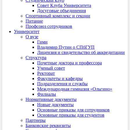
Студенческий клуб
Совет Клуба Университета
Досуговые объединения
Спортивный комплекс и секции
Питание
Профсоюз сотрудников
Университет
О вузе
Гимн
Владимир Путин о СПбГУП
Лицензия и свидетельство об аккредитации
Структура
Почетные доктора и профессора
Ученый совет
Ректорат
Факультеты и кафедры
Подразделения и службы
Международная гимназия «Ольгино»
Филиалы
Нормативные документы
Новые документы
Основные приказы для сотрудников
Основные приказы для студентов
Партнеры
Банковские реквизиты