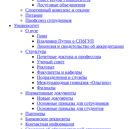
Досуговые объединения
Спортивный комплекс и секции
Питание
Профсоюз сотрудников
Университет
О вузе
Гимн
Владимир Путин о СПбГУП
Лицензия и свидетельство об аккредитации
Структура
Почетные доктора и профессора
Ученый совет
Ректорат
Факультеты и кафедры
Подразделения и службы
Международная гимназия «Ольгино»
Филиалы
Нормативные документы
Новые документы
Основные приказы для сотрудников
Основные приказы для студентов
Партнеры
Банковские реквизиты
Контактная информация