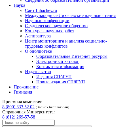
Сведения об образовательной организации
Наука
Сайт Lihachev.ru
Международные Лихачевские научные чтения
Научные конференции
Студенческое научное общество
Конкурсы научных работ
Аспирантура
Центр мониторинга и анализа социально-
трудовых конфликтов
О библиотеке
Образовательные Интернет-ресурсы
Электронный каталог
Контактная информация
Издательство
Издания СПбГУП
Новые издания СПбГУП
Проживание
Гимназия
Приемная комиссия:
8 (800) 333 52 02
(Звонок бесплатный)
Справочная Университета:
8 (812) 269-57-58