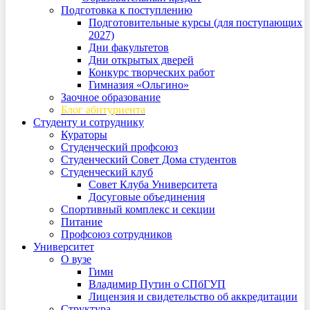
Подготовка к поступлению
Подготовительные курсы (для поступающих
2027)
Дни факультетов
Дни открытых дверей
Конкурс творческих работ
Гимназия «Ольгино»
Заочное образование
Блог абитуриента
Студенту и сотруднику
Кураторы
Студенческий профсоюз
Студенческий Совет Дома студентов
Студенческий клуб
Совет Клуба Университета
Досуговые объединения
Спортивный комплекс и секции
Питание
Профсоюз сотрудников
Университет
О вузе
Гимн
Владимир Путин о СПбГУП
Лицензия и свидетельство об аккредитации
Структура