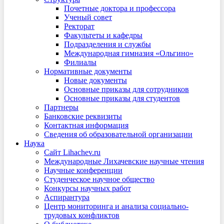
Почетные доктора и профессора
Ученый совет
Ректорат
Факультеты и кафедры
Подразделения и службы
Международная гимназия «Ольгино»
Филиалы
Нормативные документы
Новые документы
Основные приказы для сотрудников
Основные приказы для студентов
Партнеры
Банковские реквизиты
Контактная информация
Сведения об образовательной организации
Наука
Сайт Lihachev.ru
Международные Лихачевские научные чтения
Научные конференции
Студенческое научное общество
Конкурсы научных работ
Аспирантура
Центр мониторинга и анализа социально-
трудовых конфликтов