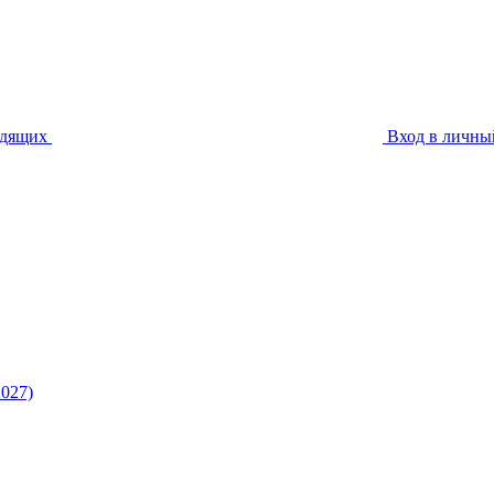
идящих
Вход в личны
027)