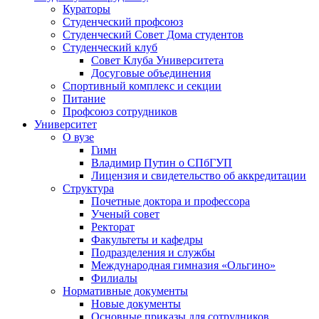
Кураторы
Студенческий профсоюз
Студенческий Совет Дома студентов
Студенческий клуб
Совет Клуба Университета
Досуговые объединения
Спортивный комплекс и секции
Питание
Профсоюз сотрудников
Университет
О вузе
Гимн
Владимир Путин о СПбГУП
Лицензия и свидетельство об аккредитации
Структура
Почетные доктора и профессора
Ученый совет
Ректорат
Факультеты и кафедры
Подразделения и службы
Международная гимназия «Ольгино»
Филиалы
Нормативные документы
Новые документы
Основные приказы для сотрудников