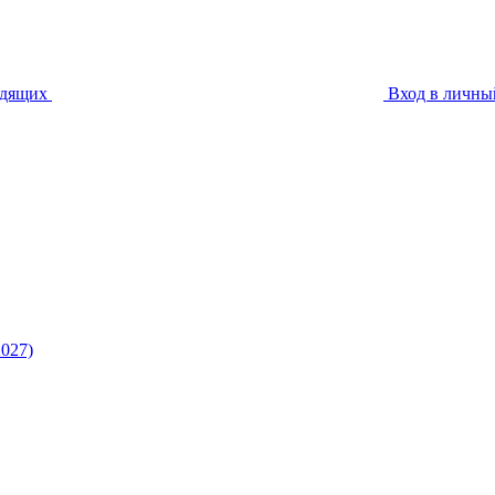
идящих
Вход в личны
027)