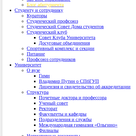
Блог абитуриента
Студенту и сотруднику
Кураторы
Студенческий профсоюз
Студенческий Совет Дома студентов
Студенческий клуб
Совет Клуба Университета
Досуговые объединения
Спортивный комплекс и секции
Питание
Профсоюз сотрудников
Университет
О вузе
Гимн
Владимир Путин о СПбГУП
Лицензия и свидетельство об аккредитации
Структура
Почетные доктора и профессора
Ученый совет
Ректорат
Факультеты и кафедры
Подразделения и службы
Международная гимназия «Ольгино»
Филиалы
Нормативные документы