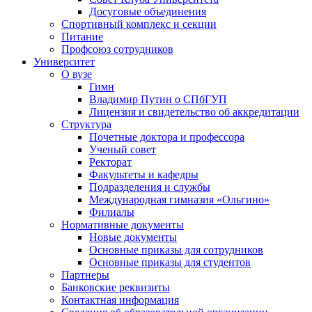
Досуговые объединения
Спортивный комплекс и секции
Питание
Профсоюз сотрудников
Университет
О вузе
Гимн
Владимир Путин о СПбГУП
Лицензия и свидетельство об аккредитации
Структура
Почетные доктора и профессора
Ученый совет
Ректорат
Факультеты и кафедры
Подразделения и службы
Международная гимназия «Ольгино»
Филиалы
Нормативные документы
Новые документы
Основные приказы для сотрудников
Основные приказы для студентов
Партнеры
Банковские реквизиты
Контактная информация