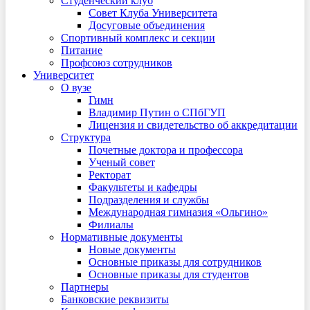
Студенческий клуб
Совет Клуба Университета
Досуговые объединения
Спортивный комплекс и секции
Питание
Профсоюз сотрудников
Университет
О вузе
Гимн
Владимир Путин о СПбГУП
Лицензия и свидетельство об аккредитации
Структура
Почетные доктора и профессора
Ученый совет
Ректорат
Факультеты и кафедры
Подразделения и службы
Международная гимназия «Ольгино»
Филиалы
Нормативные документы
Новые документы
Основные приказы для сотрудников
Основные приказы для студентов
Партнеры
Банковские реквизиты