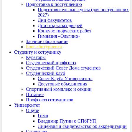
Подготовка к поступлению
Подготовительные курсы (для поступающих
2027)
Дни факультетов
Дни открытых дверей
Конкурс творческих работ
Гимназия «Ольгино»
Заочное образование
Блог абитуриента
Студенту и сотруднику
Кураторы
Студенческий профсоюз
Студенческий Совет Дома студентов
Студенческий клуб
Совет Клуба Университета
Досуговые объединения
Спортивный комплекс и секции
Питание
Профсоюз сотрудников
Университет
О вузе
Гимн
Владимир Путин о СПбГУП
Лицензия и свидетельство об аккредитации
Структура