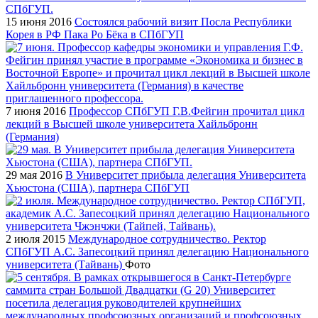
15 июня 2016
Состоялся рабочий визит Посла Республики
Корея в РФ Пака Ро Бёка в СПбГУП
7 июня 2016
Профессор СПбГУП Г.В.Фейгин прочитал цикл
лекций в Высшей школе университета Хайльбронн
(Германия)
29 мая 2016
В Университет прибыла делегация Университета
Хьюстона (США), партнера СПбГУП
2 июля 2015
Международное сотрудничество. Ректор
СПбГУП А.С. Запесоцкий принял делегацию Национального
университета (Тайвань)
Фото