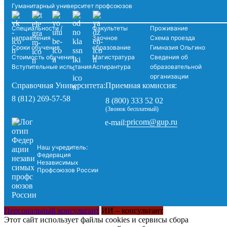
Гуманитарный университет профсоюзов
Специальности /
Факультеты
Проживание
направления
Заочное
Схема проезда
Сроки обучения
образование
Гимназия Ольгино
Стоимость обучения
Магистратура
Сведения об
Вступительные испытания
Аспирантура
образовательной
организации
Справочная Университета:
Приемная комиссия:
8 (812) 269-57-58
8 (800) 333 52 02
(Звонок бесплатный)
pricom@gup.ru
e-mail:
Наш учредитель:
Федерация
Независимых
Профсоюзов России
Персональный консультант
ИИ – консультант
Этот сайт использует файлы cookies и сервисы сбора