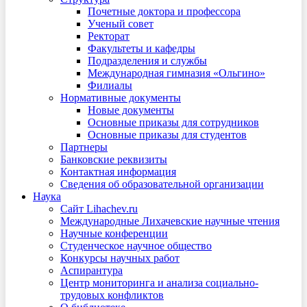
Почетные доктора и профессора
Ученый совет
Ректорат
Факультеты и кафедры
Подразделения и службы
Международная гимназия «Ольгино»
Филиалы
Нормативные документы
Новые документы
Основные приказы для сотрудников
Основные приказы для студентов
Партнеры
Банковские реквизиты
Контактная информация
Сведения об образовательной организации
Наука
Сайт Lihachev.ru
Международные Лихачевские научные чтения
Научные конференции
Студенческое научное общество
Конкурсы научных работ
Аспирантура
Центр мониторинга и анализа социально-
трудовых конфликтов