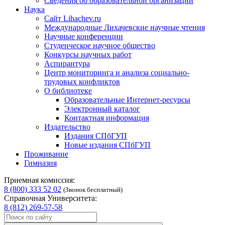
Сведения об образовательной организации
Наука
Сайт Lihachev.ru
Международные Лихачевские научные чтения
Научные конференции
Студенческое научное общество
Конкурсы научных работ
Аспирантура
Центр мониторинга и анализа социально-
трудовых конфликтов
О библиотеке
Образовательные Интернет-ресурсы
Электронный каталог
Контактная информация
Издательство
Издания СПбГУП
Новые издания СПбГУП
Проживание
Гимназия
Приемная комиссия:
8 (800) 333 52 02
(Звонок бесплатный)
Справочная Университета:
8 (812) 269-57-58