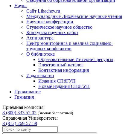
Сведения об образовательной организации
Наука
Сайт Lihachev.ru
Международные Лихачевские научные чтения
Научные конференции
Студенческое научное общество
Конкурсы научных работ
Аспирантура
Центр мониторинга и анализа социально-
трудовых конфликтов
О библиотеке
Образовательные Интернет-ресурсы
Электронный каталог
Контактная информация
Издательство
Издания СПбГУП
Новые издания СПбГУП
Проживание
Гимназия
Приемная комиссия:
8 (800) 333 52 02
(Звонок бесплатный)
Справочная Университета:
8 (812) 269-57-58