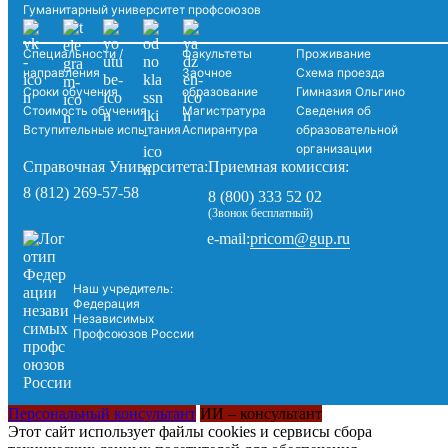
Гуманитарный университет профсоюзов
Специальности /
Факультеты
Проживание
направления
Заочное
Схема проезда
Сроки обучения
образование
Гимназия Ольгино
Стоимость обучения
Магистратура
Сведения об
Вступительные испытания
Аспирантура
образовательной
организации
Справочная Университета:
Приемная комиссия:
8 (812) 269-57-58
8 (800) 333 52 02
(Звонок бесплатный)
pricom@gup.ru
e-mail:
Наш учредитель:
Федерация
Независимых
Профсоюзов России
Персональный консультант
ИИ – консультант
Этот сайт использует файлы cookies и сервисы сбора