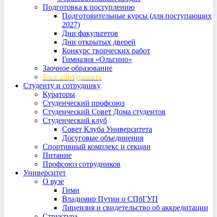
Подготовка к поступлению
Подготовительные курсы (для поступающих
2027)
Дни факультетов
Дни открытых дверей
Конкурс творческих работ
Гимназия «Ольгино»
Заочное образование
Блог абитуриента
Студенту и сотруднику
Кураторы
Студенческий профсоюз
Студенческий Совет Дома студентов
Студенческий клуб
Совет Клуба Университета
Досуговые объединения
Спортивный комплекс и секции
Питание
Профсоюз сотрудников
Университет
О вузе
Гимн
Владимир Путин о СПбГУП
Лицензия и свидетельство об аккредитации
Структура