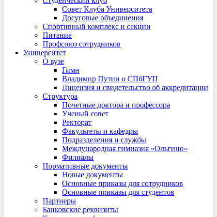
Студенческий клуб
Совет Клуба Университета
Досуговые объединения
Спортивный комплекс и секции
Питание
Профсоюз сотрудников
Университет
О вузе
Гимн
Владимир Путин о СПбГУП
Лицензия и свидетельство об аккредитации
Структура
Почетные доктора и профессора
Ученый совет
Ректорат
Факультеты и кафедры
Подразделения и службы
Международная гимназия «Ольгино»
Филиалы
Нормативные документы
Новые документы
Основные приказы для сотрудников
Основные приказы для студентов
Партнеры
Банковские реквизиты