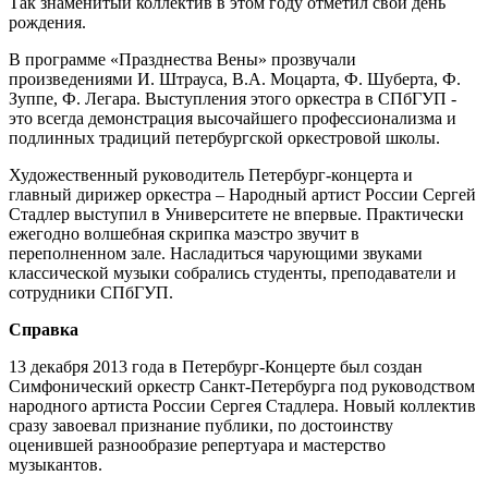
Так знаменитый коллектив в этом году отметил свой день
рождения.
В программе «Празднества Вены» прозвучали
произведениями И. Штрауса, В.А. Моцарта, Ф. Шуберта, Ф.
Зуппе, Ф. Легара. Выступления этого оркестра в СПбГУП -
это всегда демонстрация высочайшего профессионализма и
подлинных традиций петербургской оркестровой школы.
Художественный руководитель Петербург-концерта и
главный дирижер оркестра – Народный артист России Сергей
Стадлер выступил в Университете не впервые. Практически
ежегодно волшебная скрипка маэстро звучит в
переполненном зале. Насладиться чарующими звуками
классической музыки собрались студенты, преподаватели и
сотрудники СПбГУП.
Справка
13 декабря 2013 года в Петербург-Концерте был создан
Симфонический оркестр Санкт-Петербурга под руководством
народного артиста России Сергея Стадлера. Новый коллектив
сразу завоевал признание публики, по достоинству
оценившей разнообразие репертуара и мастерство
музыкантов.