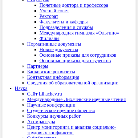
Почетные доктора и профессора
Ученый совет
Ректорат
Факультеты и кафедры
Подразделения и службы
Международная гимназия «Ольгино»
Филиалы
Нормативные документы
Новые документы
Основные приказы для сотрудников
Основные приказы для студентов
Партнеры
Банковские реквизиты
Контактная информация
Сведения об образовательной организации
Наука
Сайт Lihachev.ru
Международные Лихачевские научные чтения
Научные конференции
Студенческое научное общество
Конкурсы научных работ
Аспирантура
Центр мониторинга и анализа социально-
трудовых конфликтов