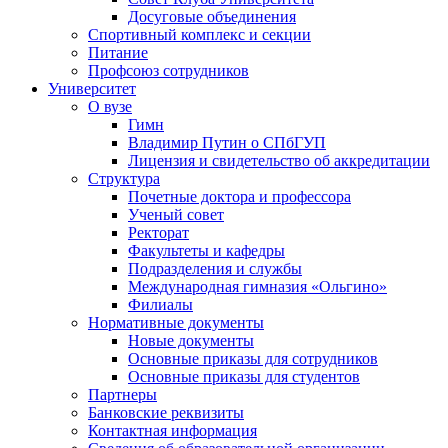
Досуговые объединения
Спортивный комплекс и секции
Питание
Профсоюз сотрудников
Университет
О вузе
Гимн
Владимир Путин о СПбГУП
Лицензия и свидетельство об аккредитации
Структура
Почетные доктора и профессора
Ученый совет
Ректорат
Факультеты и кафедры
Подразделения и службы
Международная гимназия «Ольгино»
Филиалы
Нормативные документы
Новые документы
Основные приказы для сотрудников
Основные приказы для студентов
Партнеры
Банковские реквизиты
Контактная информация