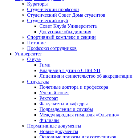
Кураторы
Студенческий профсоюз
Студенческий Совет Дома студентов
Студенческий клуб
Совет Клуба Университета
Досуговые объединения
Спортивный комплекс и секции
Питание
Профсоюз сотрудников
Университет
О вузе
Гимн
Владимир Путин о СПбГУП
Лицензия и свидетельство об аккредитации
Структура
Почетные доктора и профессора
Ученый совет
Ректорат
Факультеты и кафедры
Подразделения и службы
Международная гимназия «Ольгино»
Филиалы
Нормативные документы
Новые документы
Основные приказы для сотрудников