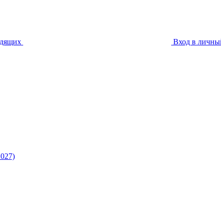
идящих
Вход в личны
027)