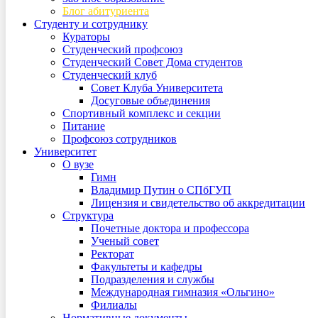
Блог абитуриента
Студенту и сотруднику
Кураторы
Студенческий профсоюз
Студенческий Совет Дома студентов
Студенческий клуб
Совет Клуба Университета
Досуговые объединения
Спортивный комплекс и секции
Питание
Профсоюз сотрудников
Университет
О вузе
Гимн
Владимир Путин о СПбГУП
Лицензия и свидетельство об аккредитации
Структура
Почетные доктора и профессора
Ученый совет
Ректорат
Факультеты и кафедры
Подразделения и службы
Международная гимназия «Ольгино»
Филиалы
Нормативные документы