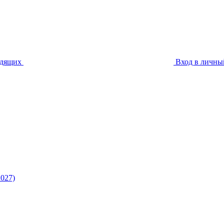
идящих
Вход в личны
027)