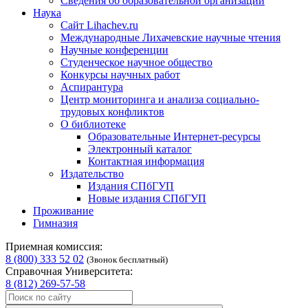
Сведения об образовательной организации
Наука
Сайт Lihachev.ru
Международные Лихачевские научные чтения
Научные конференции
Студенческое научное общество
Конкурсы научных работ
Аспирантура
Центр мониторинга и анализа социально-
трудовых конфликтов
О библиотеке
Образовательные Интернет-ресурсы
Электронный каталог
Контактная информация
Издательство
Издания СПбГУП
Новые издания СПбГУП
Проживание
Гимназия
Приемная комиссия:
8 (800) 333 52 02
(Звонок бесплатный)
Справочная Университета:
8 (812) 269-57-58