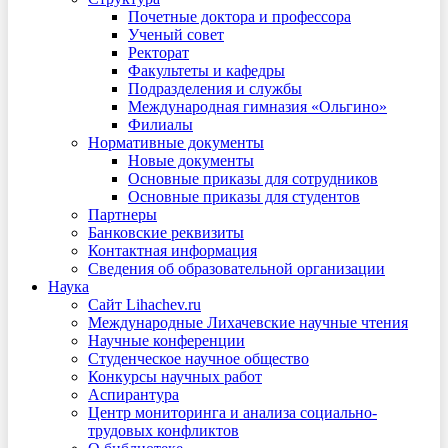
Почетные доктора и профессора
Ученый совет
Ректорат
Факультеты и кафедры
Подразделения и службы
Международная гимназия «Ольгино»
Филиалы
Нормативные документы
Новые документы
Основные приказы для сотрудников
Основные приказы для студентов
Партнеры
Банковские реквизиты
Контактная информация
Сведения об образовательной организации
Наука
Сайт Lihachev.ru
Международные Лихачевские научные чтения
Научные конференции
Студенческое научное общество
Конкурсы научных работ
Аспирантура
Центр мониторинга и анализа социально-
трудовых конфликтов