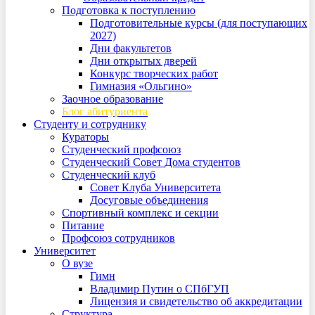
Подготовка к поступлению
Подготовительные курсы (для поступающих
2027)
Дни факультетов
Дни открытых дверей
Конкурс творческих работ
Гимназия «Ольгино»
Заочное образование
Блог абитуриента
Студенту и сотруднику
Кураторы
Студенческий профсоюз
Студенческий Совет Дома студентов
Студенческий клуб
Совет Клуба Университета
Досуговые объединения
Спортивный комплекс и секции
Питание
Профсоюз сотрудников
Университет
О вузе
Гимн
Владимир Путин о СПбГУП
Лицензия и свидетельство об аккредитации
Структура