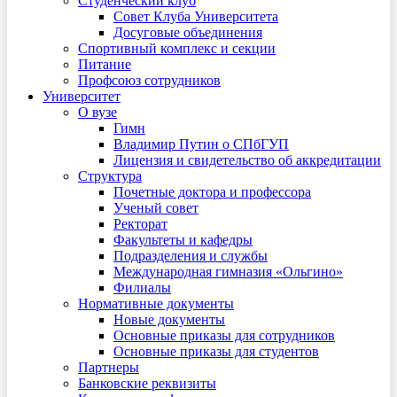
Студенческий клуб
Совет Клуба Университета
Досуговые объединения
Спортивный комплекс и секции
Питание
Профсоюз сотрудников
Университет
О вузе
Гимн
Владимир Путин о СПбГУП
Лицензия и свидетельство об аккредитации
Структура
Почетные доктора и профессора
Ученый совет
Ректорат
Факультеты и кафедры
Подразделения и службы
Международная гимназия «Ольгино»
Филиалы
Нормативные документы
Новые документы
Основные приказы для сотрудников
Основные приказы для студентов
Партнеры
Банковские реквизиты