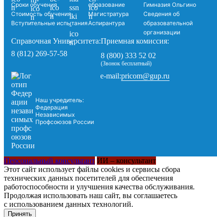
Сроки обучения
образование
Гимназия Ольгино
Стоимость обучения
Магистратура
Сведения об
Вступительные испытания
Аспирантура
образовательной
организации
Справочная Университета:
Приемная комиссия:
8 (812) 269-57-58
8 (800) 333 52 02
(Звонок бесплатный)
pricom@gup.ru
e-mail:
Наш учредитель:
Федерация
Независимых
Профсоюзов России
Персональный консультант
ИИ – консультант
Этот сайт использует файлы cookies и сервисы сбора
технических данных посетителей для обеспечения
работоспособности и улучшения качества обслуживания.
Продолжая использовать наш сайт, вы соглашаетесь
с использованием данных технологий.
Принять