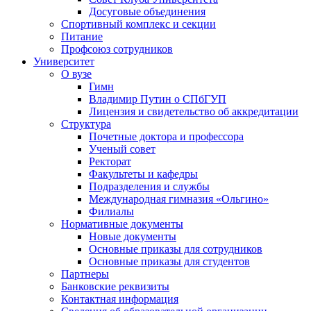
Досуговые объединения
Спортивный комплекс и секции
Питание
Профсоюз сотрудников
Университет
О вузе
Гимн
Владимир Путин о СПбГУП
Лицензия и свидетельство об аккредитации
Структура
Почетные доктора и профессора
Ученый совет
Ректорат
Факультеты и кафедры
Подразделения и службы
Международная гимназия «Ольгино»
Филиалы
Нормативные документы
Новые документы
Основные приказы для сотрудников
Основные приказы для студентов
Партнеры
Банковские реквизиты
Контактная информация