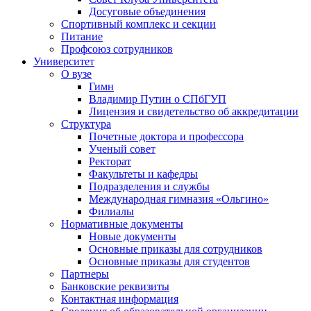
Досуговые объединения
Спортивный комплекс и секции
Питание
Профсоюз сотрудников
Университет
О вузе
Гимн
Владимир Путин о СПбГУП
Лицензия и свидетельство об аккредитации
Структура
Почетные доктора и профессора
Ученый совет
Ректорат
Факультеты и кафедры
Подразделения и службы
Международная гимназия «Ольгино»
Филиалы
Нормативные документы
Новые документы
Основные приказы для сотрудников
Основные приказы для студентов
Партнеры
Банковские реквизиты
Контактная информация