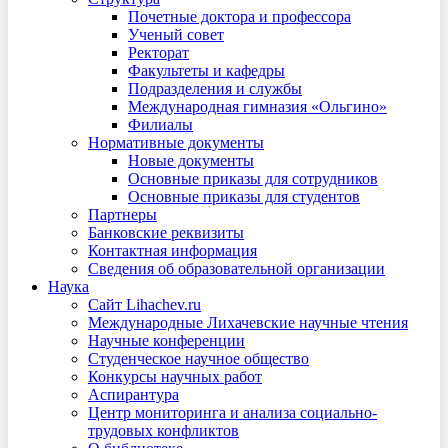
Почетные доктора и профессора
Ученый совет
Ректорат
Факультеты и кафедры
Подразделения и службы
Международная гимназия «Ольгино»
Филиалы
Нормативные документы
Новые документы
Основные приказы для сотрудников
Основные приказы для студентов
Партнеры
Банковские реквизиты
Контактная информация
Сведения об образовательной организации
Наука
Сайт Lihachev.ru
Международные Лихачевские научные чтения
Научные конференции
Студенческое научное общество
Конкурсы научных работ
Аспирантура
Центр мониторинга и анализа социально-
трудовых конфликтов