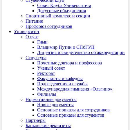
Студенческий клуб
Совет Клуба Университета
Досуговые объединения
Спортивный комплекс и секции
Питание
Профсоюз сотрудников
Университет
О вузе
Гимн
Владимир Путин о СПбГУП
Лицензия и свидетельство об аккредитации
Структура
Почетные доктора и профессора
Ученый совет
Ректорат
Факультеты и кафедры
Подразделения и службы
Международная гимназия «Ольгино»
Филиалы
Нормативные документы
Новые документы
Основные приказы для сотрудников
Основные приказы для студентов
Партнеры
Банковские реквизиты