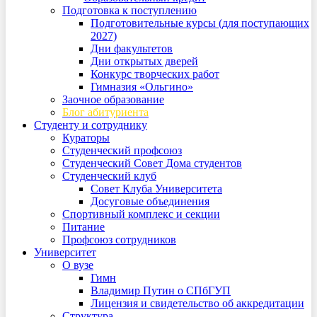
Подготовка к поступлению
Подготовительные курсы (для поступающих
2027)
Дни факультетов
Дни открытых дверей
Конкурс творческих работ
Гимназия «Ольгино»
Заочное образование
Блог абитуриента
Студенту и сотруднику
Кураторы
Студенческий профсоюз
Студенческий Совет Дома студентов
Студенческий клуб
Совет Клуба Университета
Досуговые объединения
Спортивный комплекс и секции
Питание
Профсоюз сотрудников
Университет
О вузе
Гимн
Владимир Путин о СПбГУП
Лицензия и свидетельство об аккредитации
Структура