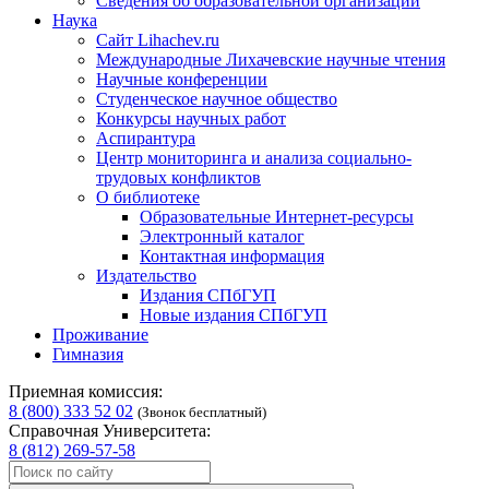
Сведения об образовательной организации
Наука
Сайт Lihachev.ru
Международные Лихачевские научные чтения
Научные конференции
Студенческое научное общество
Конкурсы научных работ
Аспирантура
Центр мониторинга и анализа социально-
трудовых конфликтов
О библиотеке
Образовательные Интернет-ресурсы
Электронный каталог
Контактная информация
Издательство
Издания СПбГУП
Новые издания СПбГУП
Проживание
Гимназия
Приемная комиссия:
8 (800) 333 52 02
(Звонок бесплатный)
Справочная Университета:
8 (812) 269-57-58