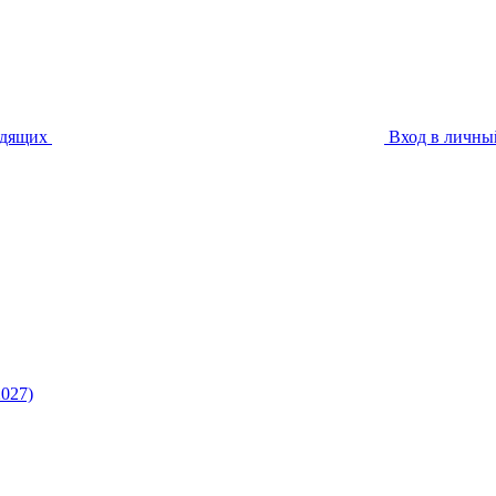
идящих
Вход в личны
027)