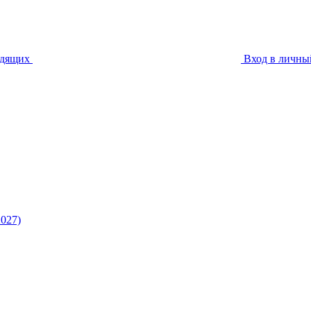
идящих
Вход в личны
027)