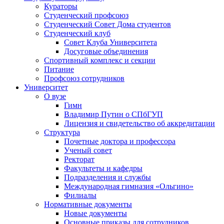
Кураторы
Студенческий профсоюз
Студенческий Совет Дома студентов
Студенческий клуб
Совет Клуба Университета
Досуговые объединения
Спортивный комплекс и секции
Питание
Профсоюз сотрудников
Университет
О вузе
Гимн
Владимир Путин о СПбГУП
Лицензия и свидетельство об аккредитации
Структура
Почетные доктора и профессора
Ученый совет
Ректорат
Факультеты и кафедры
Подразделения и службы
Международная гимназия «Ольгино»
Филиалы
Нормативные документы
Новые документы
Основные приказы для сотрудников