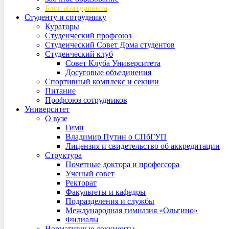
Блог абитуриента
Студенту и сотруднику
Кураторы
Студенческий профсоюз
Студенческий Совет Дома студентов
Студенческий клуб
Совет Клуба Университета
Досуговые объединения
Спортивный комплекс и секции
Питание
Профсоюз сотрудников
Университет
О вузе
Гимн
Владимир Путин о СПбГУП
Лицензия и свидетельство об аккредитации
Структура
Почетные доктора и профессора
Ученый совет
Ректорат
Факультеты и кафедры
Подразделения и службы
Международная гимназия «Ольгино»
Филиалы
Нормативные документы