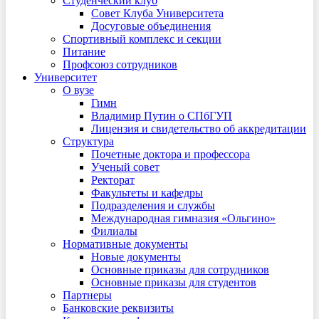
Студенческий клуб
Совет Клуба Университета
Досуговые объединения
Спортивный комплекс и секции
Питание
Профсоюз сотрудников
Университет
О вузе
Гимн
Владимир Путин о СПбГУП
Лицензия и свидетельство об аккредитации
Структура
Почетные доктора и профессора
Ученый совет
Ректорат
Факультеты и кафедры
Подразделения и службы
Международная гимназия «Ольгино»
Филиалы
Нормативные документы
Новые документы
Основные приказы для сотрудников
Основные приказы для студентов
Партнеры
Банковские реквизиты