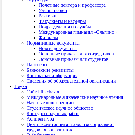
Почетные доктора и профессора
Ученый совет
Ректорат
Факультеты и кафедры
Подразделения и службы
Международная гимназия «Ольгино»
Филиалы
Нормативные документы
Новые документы
Основные приказы для сотрудников
Основные приказы для студентов
Партнеры
Банковские реквизиты
Контактная информация
Сведения об образовательной организации
Наука
Сайт Lihachev.ru
Международные Лихачевские научные чтения
Научные конференции
Студенческое научное общество
Конкурсы научных работ
Аспирантура
Центр мониторинга и анализа социально-
трудовых конфликтов