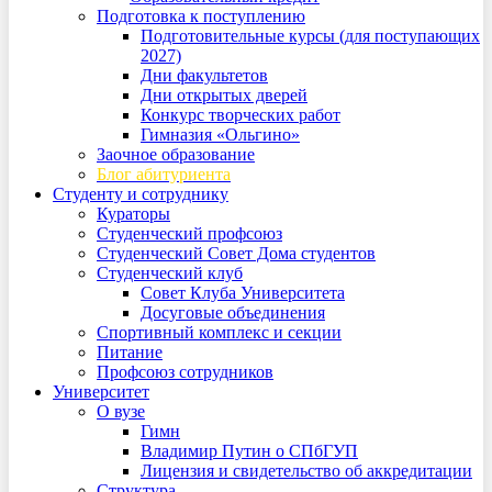
Подготовка к поступлению
Подготовительные курсы (для поступающих
2027)
Дни факультетов
Дни открытых дверей
Конкурс творческих работ
Гимназия «Ольгино»
Заочное образование
Блог абитуриента
Студенту и сотруднику
Кураторы
Студенческий профсоюз
Студенческий Совет Дома студентов
Студенческий клуб
Совет Клуба Университета
Досуговые объединения
Спортивный комплекс и секции
Питание
Профсоюз сотрудников
Университет
О вузе
Гимн
Владимир Путин о СПбГУП
Лицензия и свидетельство об аккредитации
Структура