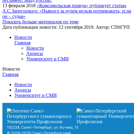
13 февраля 2018
«Комсомольская правда» публикует статью
А.С.Запесоцкого: «Пьяного за рулем нельзя потревожить, если
он – судья»
Показать больше материалов по теме
Дата публикации новости:
12 сентября 2019
. Автор:
СПбГУП
Новости
Главная
Новости
Анонсы
Университет и СМИ
Новости
Главная
Новости
Анонсы
Университет и СМИ
192238, Санкт-Петербург, ул. Фучика, 15
© 2006–2026 Санкт-Петербургский