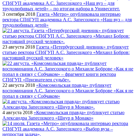
3 сентября 2018
Газета «Метро» опубликовала интервью
ректора СПбГУП академика А.С. Запесоцкого «Наш вуз – для
трудолюбивых детей»
23 августа 2018
Газета «Петербургский дневник» публикует
статью ректора СПбГУП А.С. Запесоцкого «Михаил Бобров:
настоящий русский человек»
22 августа 2018
«Комсомольская правда» публикует
воспоминания А.С. Запесоцкого о Михаиле Боброве «Как я не
попал в связку с Собчаком»
4 августа 2018
«Комсомольская правда» публикует статью
Александра Запесоцкого «Шнур в Монако»