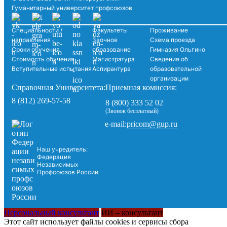
Гуманитарный университет профсоюзов
Специальности /
Факультеты
Проживание
направления
Заочное
Схема проезда
Сроки обучения
образование
Гимназия Ольгино
Стоимость обучения
Магистратура
Сведения об
Вступительные испытания
Аспирантура
образовательной
организации
Справочная Университета:
Приемная комиссия:
8 (812) 269-57-58
8 (800) 333 52 02
(Звонок бесплатный)
pricom@gup.ru
e-mail:
Наш учредитель:
Федерация
Независимых
Профсоюзов России
Персональный консультант
ИИ – консультант
Этот сайт использует файлы cookies и сервисы сбора