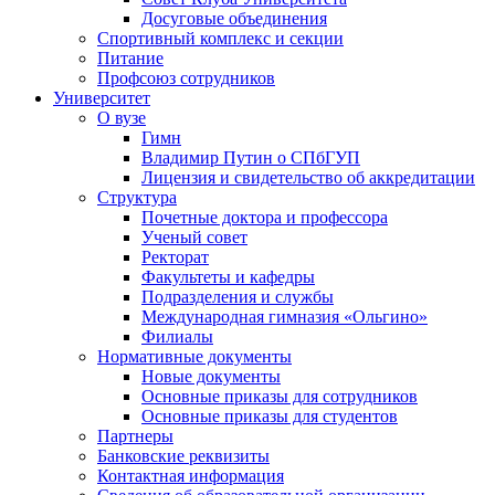
Досуговые объединения
Спортивный комплекс и секции
Питание
Профсоюз сотрудников
Университет
О вузе
Гимн
Владимир Путин о СПбГУП
Лицензия и свидетельство об аккредитации
Структура
Почетные доктора и профессора
Ученый совет
Ректорат
Факультеты и кафедры
Подразделения и службы
Международная гимназия «Ольгино»
Филиалы
Нормативные документы
Новые документы
Основные приказы для сотрудников
Основные приказы для студентов
Партнеры
Банковские реквизиты
Контактная информация