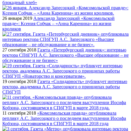
блокадный хлеб»
26 января 2019
Александр Запесоцкий «Комсомольской
правде»: Ксения Собчак – «Анна Каренина» из жизни
кроликов
27 сентября 2018
Газета «Петербургский дневник»: интервью
ректора СПбГУП А.С. Запесоцкого «Высшее образование – не
обслуживание и не бизнес»
19 сентября 2018
Газета «Солидарность» публикует интервью
ректора, академика А.С. Запесоцкого о принципах работы
СПбГУП
11 сентября 2018
«Комсомольская правда» опубликовала
реплику А.С. Запесоцкого о последнем выступлении Иосифа
Кобзона, состоявшемся в СПбГУП в марте 2018 года