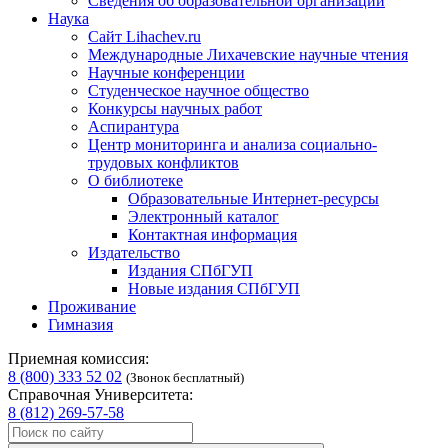
Сведения об образовательной организации
Наука
Сайт Lihachev.ru
Международные Лихачевские научные чтения
Научные конференции
Студенческое научное общество
Конкурсы научных работ
Аспирантура
Центр мониторинга и анализа социально-
трудовых конфликтов
О библиотеке
Образовательные Интернет-ресурсы
Электронный каталог
Контактная информация
Издательство
Издания СПбГУП
Новые издания СПбГУП
Проживание
Гимназия
Приемная комиссия:
8 (800) 333 52 02
(Звонок бесплатный)
Справочная Университета:
8 (812) 269-57-58