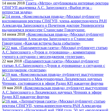
14 июля 2018
Газета «Метро» опубликовала интервью ректора
СПбГУП академика А.С. Запесоцкого «Выбор вуза –
непростая задача»
14 июня 2018
«Комсомольская правда» (Москва) публикует
воспоминания Александра Запесоцкого о Станиславе
Говорухине «Каждая встреча была событием»
22 мая 2018
«Парламентская газета» (Москва) публикует
статью А.С.Запесоцкого «Дуров и дуровщина» о ситуации с
мессенджером «телеграм»
19 мая 2018
«Комсомольская правда» публикует выступление
А.С.Запесоцкого о Лихачевских научных Чтениях в эфире
Радио КП накануне форума