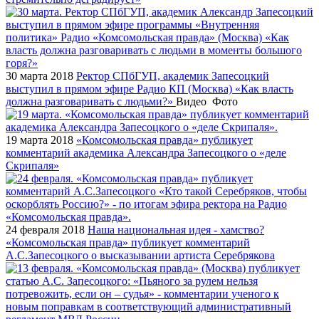
30 марта 2018
Ректор СПбГУП, академик Запесоцкий
выступил в прямом эфире Радио КП (Москва) «Как власть
должна разговаривать с людьми?»
Видео
Фото
19 марта 2018
«Комсомольская правда» публикует
комментарий академика Александра Запесоцкого о «деле
Скрипаля»
24 февраля 2018
Наша национальная идея - хамство?
«Комсомольская правда» публикует комментарий
А.С.Запесоцкого о высказывании артиста Серебрякова