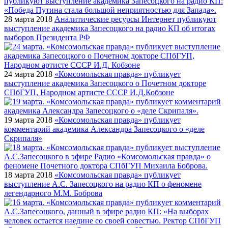
28 марта 2018
Аналитические ресурсы Интернет публикуют
выступление академика Запесоцкого на радио КП об итогах
выборов Президента РФ
24 марта 2018
«Комсомольская правда» публикует
выступление академика Запесоцкого о Почетном докторе
СПбГУП, Народном артисте СССР И.Д.Кобзоне
19 марта 2018
«Комсомольская правда» публикует
комментарий академика Александра Запесоцкого о «деле
Скрипаля»
18 марта 2018
«Комсомольская правда» публикует
выступление А.С. Запесоцкого на радио КП о феномене
легендарного М.М. Боброва