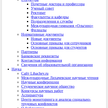
Почетные доктора и профессора
Ученый совет
Ректорат
Факультеты и кафедры
Подразделения и службы
Международная гимназия «Ольгино»
Филиалы
Нормативные документы
Новые документы
Основные приказы для сотрудников
Основные приказы для студентов
Партнеры
Банковские реквизиты
Контактная информация
Сведения об образовательной организации
Наука
Сайт Lihachev.ru
Международные Лихачевские научные чтения
Научные конференции
Студенческое научное общество
Конкурсы научных работ
Аспирантура
Центр мониторинга и анализа социально-
трудовых конфликтов