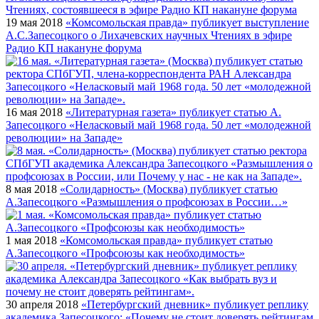
19 мая 2018
«Комсомольская правда» публикует выступление
А.С.Запесоцкого о Лихачевских научных Чтениях в эфире
Радио КП накануне форума
16 мая 2018
«Литературная газета» публикует статью А.
Запесоцкого «Неласковый май 1968 года. 50 лет «молодежной
революции» на Западе»
8 мая 2018
«Солидарность» (Москва) публикует статью
А.Запесоцкого «Размышления о профсоюзах в России…»
1 мая 2018
«Комсомольская правда» публикует статью
А.Запесоцкого «Профсоюзы как необходимость»
30 апреля 2018
«Петербургский дневник» публикует реплику
академика Запесоцкого: «Почему не стоит доверять рейтингам