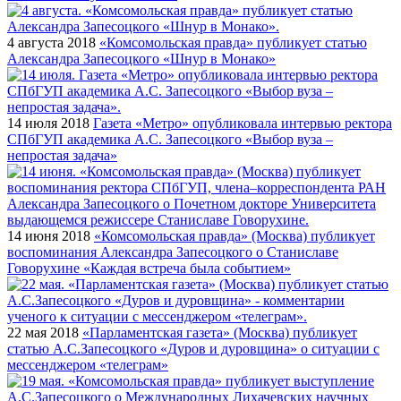
4 августа 2018
«Комсомольская правда» публикует статью
Александра Запесоцкого «Шнур в Монако»
14 июля 2018
Газета «Метро» опубликовала интервью ректора
СПбГУП академика А.С. Запесоцкого «Выбор вуза –
непростая задача»
14 июня 2018
«Комсомольская правда» (Москва) публикует
воспоминания Александра Запесоцкого о Станиславе
Говорухине «Каждая встреча была событием»
22 мая 2018
«Парламентская газета» (Москва) публикует
статью А.С.Запесоцкого «Дуров и дуровщина» о ситуации с
мессенджером «телеграм»