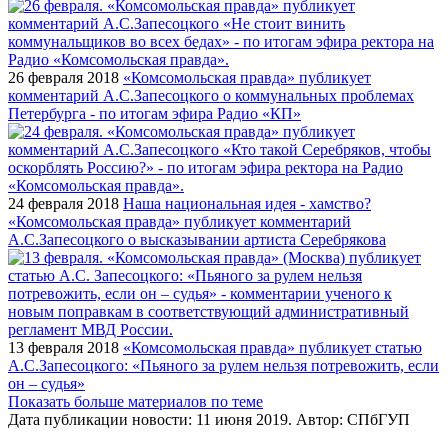
26 февраля 2018
«Комсомольская правда» публикует
комментарий А.С.Запесоцкого о коммунальных проблемах
Петербурга - по итогам эфира Радио «КП»
24 февраля 2018
Наша национальная идея - хамство?
«Комсомольская правда» публикует комментарий
А.С.Запесоцкого о высказывании артиста Серебрякова
13 февраля 2018
«Комсомольская правда» публикует статью
А.С.Запесоцкого: «Пьяного за рулем нельзя потревожить, если
он – судья»
Показать больше материалов по теме
Дата публикации новости:
11 июня 2019
. Автор:
СПбГУП