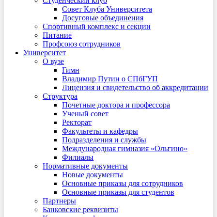
Студенческий клуб
Совет Клуба Университета
Досуговые объединения
Спортивный комплекс и секции
Питание
Профсоюз сотрудников
Университет
О вузе
Гимн
Владимир Путин о СПбГУП
Лицензия и свидетельство об аккредитации
Структура
Почетные доктора и профессора
Ученый совет
Ректорат
Факультеты и кафедры
Подразделения и службы
Международная гимназия «Ольгино»
Филиалы
Нормативные документы
Новые документы
Основные приказы для сотрудников
Основные приказы для студентов
Партнеры
Банковские реквизиты