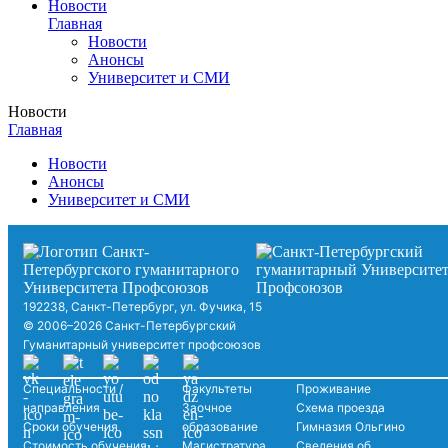
Новости
Главная
Новости
Анонсы
Университет и СМИ
Новости
Главная
Новости
Анонсы
Университет и СМИ
192238, Санкт-Петербург, ул. Фучика, 15
© 2006–2026 Санкт-Петербургский
Гуманитарный университет профсоюзов
Специальности /
Факультеты
Проживание
направления
Заочное
Схема проезда
Сроки обучения
образование
Гимназия Ольгино
Стоимость обучения
Магистратура
Сведения об