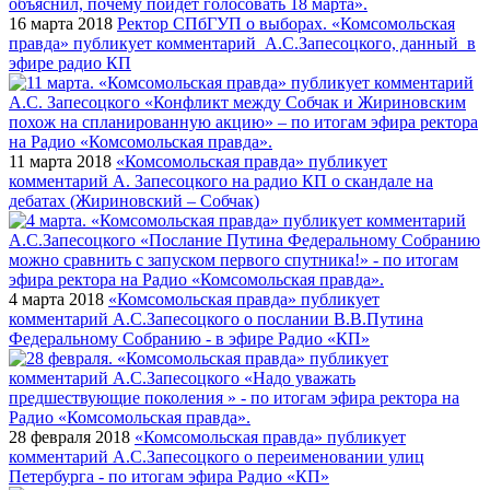
16 марта 2018
Ректор СПбГУП о выборах. «Комсомольская
правда» публикует комментарий А.С.Запесоцкого, данный в
эфире радио КП
11 марта 2018
«Комсомольская правда» публикует
комментарий А. Запесоцкого на радио КП о скандале на
дебатах (Жириновский – Собчак)
4 марта 2018
«Комсомольская правда» публикует
комментарий А.С.Запесоцкого о послании В.В.Путина
Федеральному Собранию - в эфире Радио «КП»
28 февраля 2018
«Комсомольская правда» публикует
комментарий А.С.Запесоцкого о переименовании улиц
Петербурга - по итогам эфира Радио «КП»