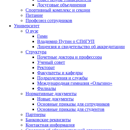
Досуговые объединения
Спортивный комплекс и секции
Питание
Профсоюз сотрудников
Университет
О вузе
Гимн
Владимир Путин о СПбГУП
Лицензия и свидетельство об аккредитации
Структура
Почетные доктора и профессора
Ученый совет
Ректорат
Факультеты и кафедры
Подразделения и службы
Международная гимназия «Ольгино»
Филиалы
Нормативные документы
Новые документы
Основные приказы для сотрудников
Основные приказы для студентов
Партнеры
Банковские реквизиты
Контактная информация