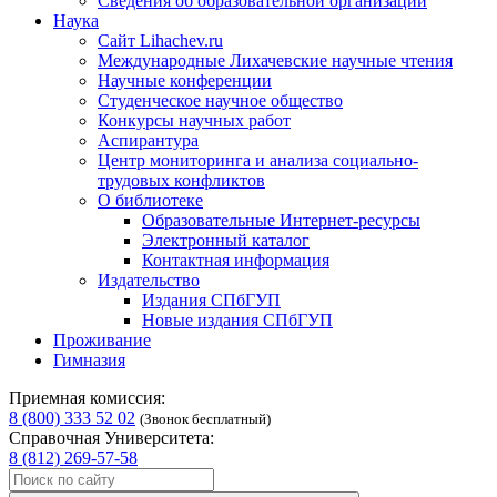
Сведения об образовательной организации
Наука
Сайт Lihachev.ru
Международные Лихачевские научные чтения
Научные конференции
Студенческое научное общество
Конкурсы научных работ
Аспирантура
Центр мониторинга и анализа социально-
трудовых конфликтов
О библиотеке
Образовательные Интернет-ресурсы
Электронный каталог
Контактная информация
Издательство
Издания СПбГУП
Новые издания СПбГУП
Проживание
Гимназия
Приемная комиссия:
8 (800) 333 52 02
(Звонок бесплатный)
Справочная Университета:
8 (812) 269-57-58