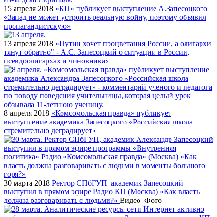
15 апреля 2018
«КП» публикует выступление А.Запесоцкого
«Запад не может устроить реальную войну, поэтому объявил
пропагандистскую»
13 апреля 2018
«Путин хочет процветания России, а олигархи
тянут обратно" - А.С. Запесоцкий о ситуации в России,
псевдоолигархах и чиновниках
8 апреля 2018
«Комсомольская правда» публикует
выступление академика Запесоцкого «Российская школа
стремительно деградирует»
30 марта 2018
Ректор СПбГУП, академик Запесоцкий
выступил в прямом эфире Радио КП (Москва) «Как власть
должна разговаривать с людьми?»
Видео
Фото