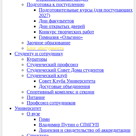
Подготовка к поступлению
Подготовительные курсы (для поступающих
2027)
Дни факультетов
Дни открытых дверей
Конкурс творческих работ
Гимназия «Ольгино»
Заочное образование
Блог абитуриента
Студенту и сотруднику
Кураторы
Студенческий профсоюз
Студенческий Совет Дома студентов
Студенческий клуб
Совет Клуба Университета
Досуговые объединения
Спортивный комплекс и секции
Питание
Профсоюз сотрудников
Университет
О вузе
Гимн
Владимир Путин о СПбГУП
Лицензия и свидетельство об аккредитации
Структура