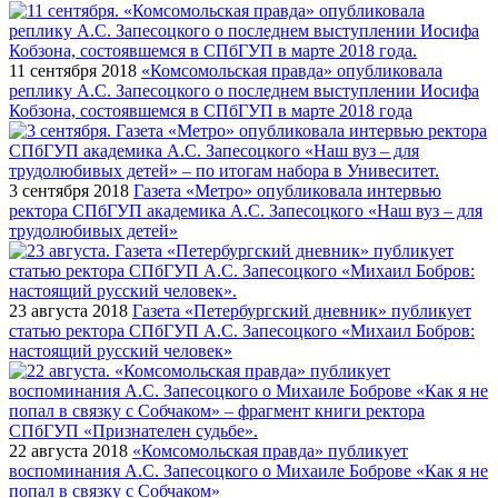
11 сентября 2018
«Комсомольская правда» опубликовала
реплику А.С. Запесоцкого о последнем выступлении Иосифа
Кобзона, состоявшемся в СПбГУП в марте 2018 года
3 сентября 2018
Газета «Метро» опубликовала интервью
ректора СПбГУП академика А.С. Запесоцкого «Наш вуз – для
трудолюбивых детей»
23 августа 2018
Газета «Петербургский дневник» публикует
статью ректора СПбГУП А.С. Запесоцкого «Михаил Бобров:
настоящий русский человек»
22 августа 2018
«Комсомольская правда» публикует
воспоминания А.С. Запесоцкого о Михаиле Боброве «Как я не
попал в связку с Собчаком»