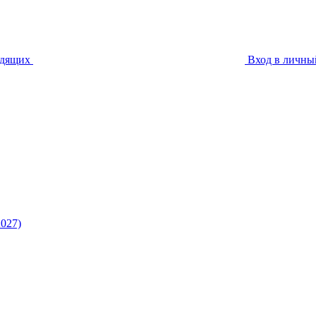
идящих
Вход в личны
027)