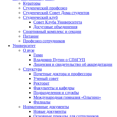
Кураторы
Студенческий профсоюз
Студенческий Совет Дома студентов
Студенческий клуб
Совет Клуба Университета
Досуговые объединения
Спортивный комплекс и секции
Питание
Профсоюз сотрудников
Университет
О вузе
Гимн
Владимир Путин о СПбГУП
Лицензия и свидетельство об аккредитации
Структура
Почетные доктора и профессора
Ученый совет
Ректорат
Факультеты и кафедры
Подразделения и службы
Международная гимназия «Ольгино»
Филиалы
Нормативные документы
Новые документы
Основные приказы для сотрудников