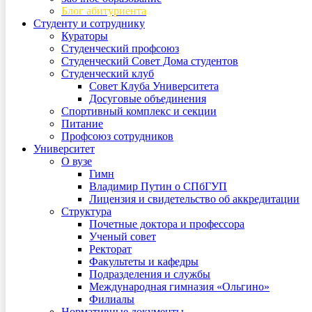
Блог абитуриента
Студенту и сотруднику
Кураторы
Студенческий профсоюз
Студенческий Совет Дома студентов
Студенческий клуб
Совет Клуба Университета
Досуговые объединения
Спортивный комплекс и секции
Питание
Профсоюз сотрудников
Университет
О вузе
Гимн
Владимир Путин о СПбГУП
Лицензия и свидетельство об аккредитации
Структура
Почетные доктора и профессора
Ученый совет
Ректорат
Факультеты и кафедры
Подразделения и службы
Международная гимназия «Ольгино»
Филиалы
Нормативные документы