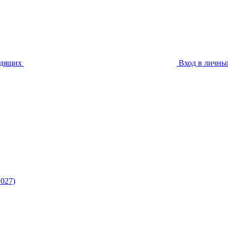
идящих
Вход в личны
027)