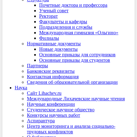
Почетные доктора и профессора
Ученый совет
Ректорат
Факультеты и кафедры
Подразделения и службы
Международная гимназия «Ольгино»
Филиалы
Нормативные документы
Новые документы
Основные приказы для сотрудников
Основные приказы для студентов
Партнеры
Банковские реквизиты
Контактная информация
Сведения об образовательной организации
Наука
Сайт Lihachev.ru
Международные Лихачевские научные чтения
Научные конференции
Студенческое научное общество
Конкурсы научных работ
Аспирантура
Центр мониторинга и анализа социально-
трудовых конфликтов