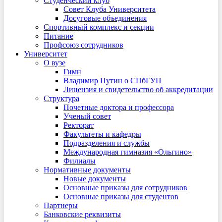
Студенческий клуб
Совет Клуба Университета
Досуговые объединения
Спортивный комплекс и секции
Питание
Профсоюз сотрудников
Университет
О вузе
Гимн
Владимир Путин о СПбГУП
Лицензия и свидетельство об аккредитации
Структура
Почетные доктора и профессора
Ученый совет
Ректорат
Факультеты и кафедры
Подразделения и службы
Международная гимназия «Ольгино»
Филиалы
Нормативные документы
Новые документы
Основные приказы для сотрудников
Основные приказы для студентов
Партнеры
Банковские реквизиты