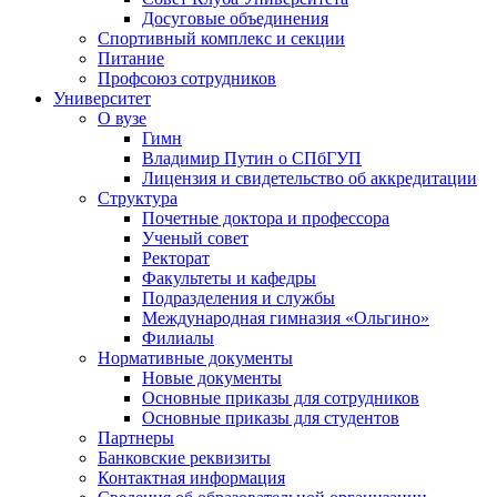
Досуговые объединения
Спортивный комплекс и секции
Питание
Профсоюз сотрудников
Университет
О вузе
Гимн
Владимир Путин о СПбГУП
Лицензия и свидетельство об аккредитации
Структура
Почетные доктора и профессора
Ученый совет
Ректорат
Факультеты и кафедры
Подразделения и службы
Международная гимназия «Ольгино»
Филиалы
Нормативные документы
Новые документы
Основные приказы для сотрудников
Основные приказы для студентов
Партнеры
Банковские реквизиты
Контактная информация