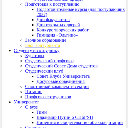
Подготовка к поступлению
Подготовительные курсы (для поступающих
2027)
Дни факультетов
Дни открытых дверей
Конкурс творческих работ
Гимназия «Ольгино»
Заочное образование
Блог абитуриента
Студенту и сотруднику
Кураторы
Студенческий профсоюз
Студенческий Совет Дома студентов
Студенческий клуб
Совет Клуба Университета
Досуговые объединения
Спортивный комплекс и секции
Питание
Профсоюз сотрудников
Университет
О вузе
Гимн
Владимир Путин о СПбГУП
Лицензия и свидетельство об аккредитации
Структура