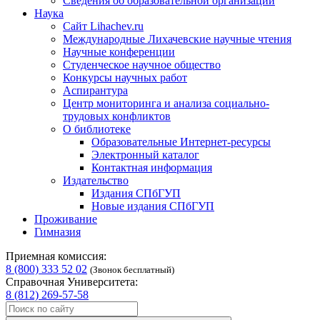
Сведения об образовательной организации
Наука
Сайт Lihachev.ru
Международные Лихачевские научные чтения
Научные конференции
Студенческое научное общество
Конкурсы научных работ
Аспирантура
Центр мониторинга и анализа социально-
трудовых конфликтов
О библиотеке
Образовательные Интернет-ресурсы
Электронный каталог
Контактная информация
Издательство
Издания СПбГУП
Новые издания СПбГУП
Проживание
Гимназия
Приемная комиссия:
8 (800) 333 52 02
(Звонок бесплатный)
Справочная Университета:
8 (812) 269-57-58