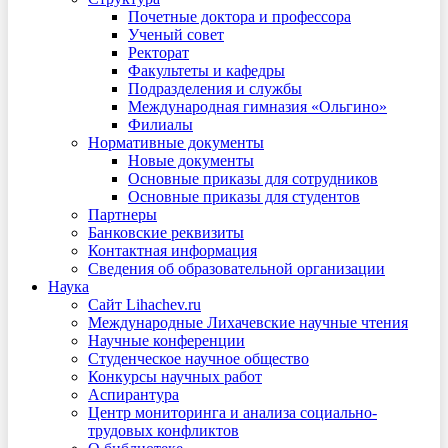
Почетные доктора и профессора
Ученый совет
Ректорат
Факультеты и кафедры
Подразделения и службы
Международная гимназия «Ольгино»
Филиалы
Нормативные документы
Новые документы
Основные приказы для сотрудников
Основные приказы для студентов
Партнеры
Банковские реквизиты
Контактная информация
Сведения об образовательной организации
Наука
Сайт Lihachev.ru
Международные Лихачевские научные чтения
Научные конференции
Студенческое научное общество
Конкурсы научных работ
Аспирантура
Центр мониторинга и анализа социально-
трудовых конфликтов