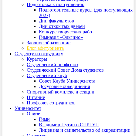
Подготовка к поступлению
Подготовительные курсы (для поступающих
2027)
Дни факультетов
Дни открытых дверей
Конкурс творческих работ
Гимназия «Ольгино»
Заочное образование
Блог абитуриента
Студенту и сотруднику
Кураторы
Студенческий профсоюз
Студенческий Совет Дома студентов
Студенческий клуб
Совет Клуба Университета
Досуговые объединения
Спортивный комплекс и секции
Питание
Профсоюз сотрудников
Университет
О вузе
Гимн
Владимир Путин о СПбГУП
Лицензия и свидетельство об аккредитации
Структура