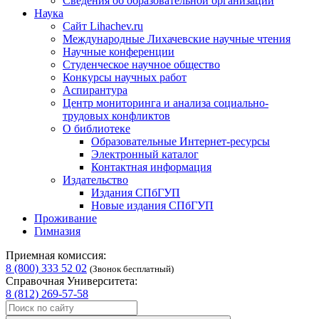
Сведения об образовательной организации
Наука
Сайт Lihachev.ru
Международные Лихачевские научные чтения
Научные конференции
Студенческое научное общество
Конкурсы научных работ
Аспирантура
Центр мониторинга и анализа социально-
трудовых конфликтов
О библиотеке
Образовательные Интернет-ресурсы
Электронный каталог
Контактная информация
Издательство
Издания СПбГУП
Новые издания СПбГУП
Проживание
Гимназия
Приемная комиссия:
8 (800) 333 52 02
(Звонок бесплатный)
Справочная Университета:
8 (812) 269-57-58