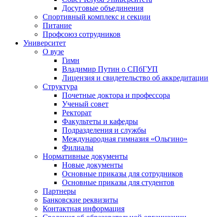
Досуговые объединения
Спортивный комплекс и секции
Питание
Профсоюз сотрудников
Университет
О вузе
Гимн
Владимир Путин о СПбГУП
Лицензия и свидетельство об аккредитации
Структура
Почетные доктора и профессора
Ученый совет
Ректорат
Факультеты и кафедры
Подразделения и службы
Международная гимназия «Ольгино»
Филиалы
Нормативные документы
Новые документы
Основные приказы для сотрудников
Основные приказы для студентов
Партнеры
Банковские реквизиты
Контактная информация