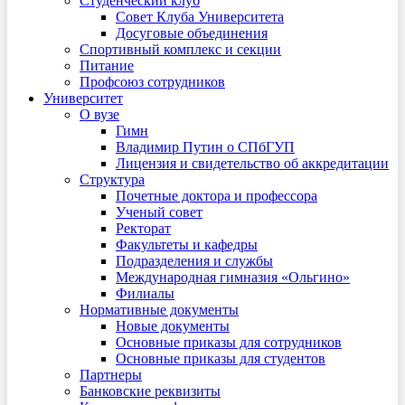
Студенческий клуб
Совет Клуба Университета
Досуговые объединения
Спортивный комплекс и секции
Питание
Профсоюз сотрудников
Университет
О вузе
Гимн
Владимир Путин о СПбГУП
Лицензия и свидетельство об аккредитации
Структура
Почетные доктора и профессора
Ученый совет
Ректорат
Факультеты и кафедры
Подразделения и службы
Международная гимназия «Ольгино»
Филиалы
Нормативные документы
Новые документы
Основные приказы для сотрудников
Основные приказы для студентов
Партнеры
Банковские реквизиты