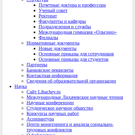
Почетные доктора и профессора
Ученый совет
Ректорат
Факультеты и кафедры
Подразделения и службы
Международная гимназия «Ольгино»
Филиалы
Нормативные документы
Новые документы
Основные приказы для сотрудников
Основные приказы для студентов
Партнеры
Банковские реквизиты
Контактная информация
Сведения об образовательной организации
Наука
Сайт Lihachev.ru
Международные Лихачевские научные чтения
Научные конференции
Студенческое научное общество
Конкурсы научных работ
Аспирантура
Центр мониторинга и анализа социально-
трудовых конфликтов