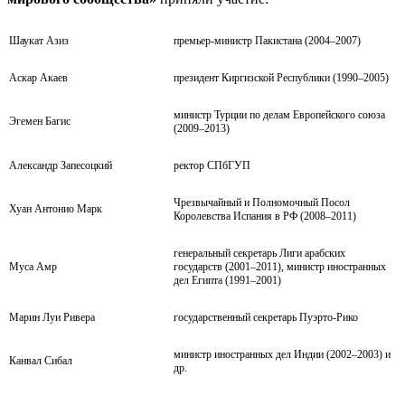
Шаукат Азиз
премьер-министр Пакистана (2004–2007)
Аскар Акаев
президент Киргизской Республики (1990–2005)
министр Турции по делам Европейского союза
Эгемен Багис
(2009–2013)
Александр Запесоцкий
ректор СПбГУП
Чрезвычайный и Полномочный Посол
Хуан Антонио Марк
Королевства Испания в РФ (2008–2011)
генеральный секретарь Лиги арабских
Муса Амр
государств (2001–2011), министр иностранных
дел Египта (1991–2001)
Марин Луи Ривера
государственный секретарь Пуэрто-Рико
министр иностранных дел Индии (2002–2003) и
Канвал Сибал
др.