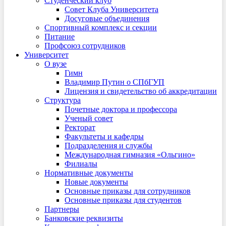
Студенческий клуб
Совет Клуба Университета
Досуговые объединения
Спортивный комплекс и секции
Питание
Профсоюз сотрудников
Университет
О вузе
Гимн
Владимир Путин о СПбГУП
Лицензия и свидетельство об аккредитации
Структура
Почетные доктора и профессора
Ученый совет
Ректорат
Факультеты и кафедры
Подразделения и службы
Международная гимназия «Ольгино»
Филиалы
Нормативные документы
Новые документы
Основные приказы для сотрудников
Основные приказы для студентов
Партнеры
Банковские реквизиты