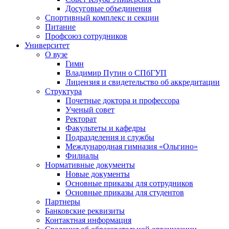
Досуговые объединения
Спортивный комплекс и секции
Питание
Профсоюз сотрудников
Университет
О вузе
Гимн
Владимир Путин о СПбГУП
Лицензия и свидетельство об аккредитации
Структура
Почетные доктора и профессора
Ученый совет
Ректорат
Факультеты и кафедры
Подразделения и службы
Международная гимназия «Ольгино»
Филиалы
Нормативные документы
Новые документы
Основные приказы для сотрудников
Основные приказы для студентов
Партнеры
Банковские реквизиты
Контактная информация