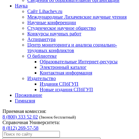
Сведения об образовательной организации
Наука
Сайт Lihachev.ru
Международные Лихачевские научные чтения
Научные конференции
Студенческое научное общество
Конкурсы научных работ
Аспирантура
Центр мониторинга и анализа социально-
трудовых конфликтов
О библиотеке
Образовательные Интернет-ресурсы
Электронный каталог
Контактная информация
Издательство
Издания СПбГУП
Новые издания СПбГУП
Проживание
Гимназия
Приемная комиссия:
8 (800) 333 52 02
(Звонок бесплатный)
Справочная Университета:
8 (812) 269-57-58