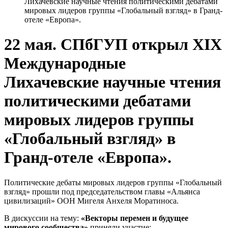
Лихачевские научные чтения политическими дебатами
мировых лидеров группы «Глобальный взгляд» в Гранд-
отеле «Европа».
22 мая. СПбГУП открыл XIX
Международные
Лихачевские научные чтения
политическими дебатами
мировых лидеров группы
«Глобальный взгляд» в
Гранд-отеле «Европа».
Политические дебаты мировых лидеров группы «Глобальный
взгляд» прошли под председательством главы «Альянса
цивилизаций» ООН Мигеля Анхеля Моратиноса.
В дискуссии на тему:
«Векторы перемен и будущее
мирового сообщества»
приняли участие: