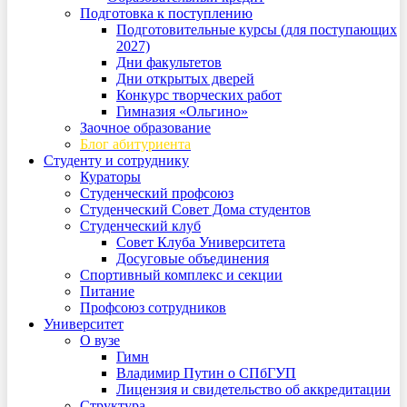
Подготовка к поступлению
Подготовительные курсы (для поступающих
2027)
Дни факультетов
Дни открытых дверей
Конкурс творческих работ
Гимназия «Ольгино»
Заочное образование
Блог абитуриента
Студенту и сотруднику
Кураторы
Студенческий профсоюз
Студенческий Совет Дома студентов
Студенческий клуб
Совет Клуба Университета
Досуговые объединения
Спортивный комплекс и секции
Питание
Профсоюз сотрудников
Университет
О вузе
Гимн
Владимир Путин о СПбГУП
Лицензия и свидетельство об аккредитации
Структура