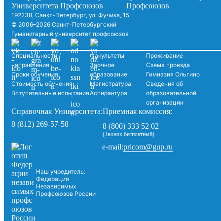
192238, Санкт-Петербург, ул. Фучика, 15
© 2006–2026 Санкт-Петербургский
Гуманитарный университет профсоюзов
Специальности /
Факультеты
Проживание
направления
Заочное
Схема проезда
Сроки обучения
образование
Гимназия Ольгино
Стоимость обучения
Магистратура
Сведения об
Вступительные испытания
Аспирантура
образовательной
организации
Справочная Университета:
Приемная комиссия:
8 (812) 269-57-58
8 (800) 333 52 02
(Звонок бесплатный)
pricom@gup.ru
e-mail:
Наш учредитель:
Федерация
Независимых
Профсоюзов России