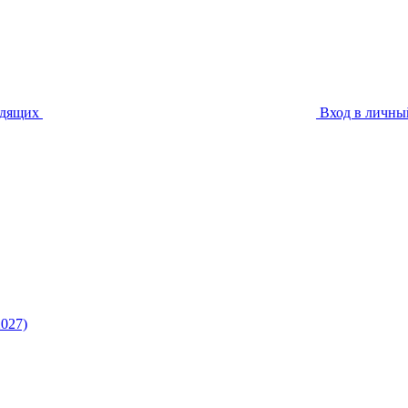
идящих
Вход в личны
027)