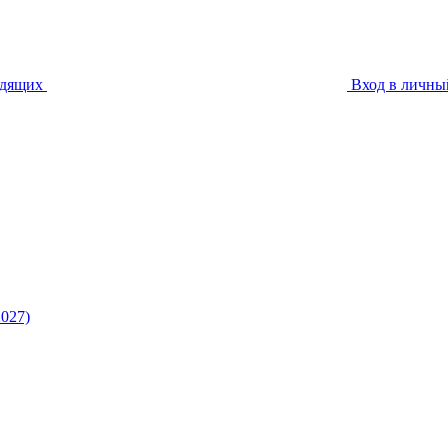
идящих
Вход в личны
027)