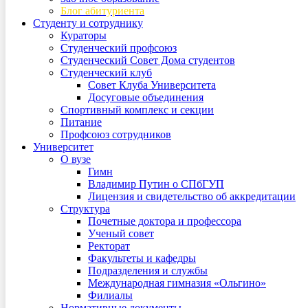
Блог абитуриента
Студенту и сотруднику
Кураторы
Студенческий профсоюз
Студенческий Совет Дома студентов
Студенческий клуб
Совет Клуба Университета
Досуговые объединения
Спортивный комплекс и секции
Питание
Профсоюз сотрудников
Университет
О вузе
Гимн
Владимир Путин о СПбГУП
Лицензия и свидетельство об аккредитации
Структура
Почетные доктора и профессора
Ученый совет
Ректорат
Факультеты и кафедры
Подразделения и службы
Международная гимназия «Ольгино»
Филиалы
Нормативные документы