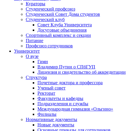
Кураторы
Студенческий профсоюз
Студенческий Совет Дома студентов
Студенческий клуб
Совет Клуба Университета
Досуговые объединения
Спортивный комплекс и секции
Питание
Профсоюз сотрудников
Университет
О вузе
Гимн
Владимир Путин о СПбГУП
Лицензия и свидетельство об аккредитации
Структура
Почетные доктора и профессора
Ученый совет
Ректорат
Факультеты и кафедры
Подразделения и службы
Международная гимназия «Ольгино»
Филиалы
Нормативные документы
Новые документы
Основные приказы для сотрудников