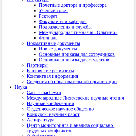
Почетные доктора и профессора
Ученый совет
Ректорат
Факультеты и кафедры
Подразделения и службы
Международная гимназия «Ольгино»
Филиалы
Нормативные документы
Новые документы
Основные приказы для сотрудников
Основные приказы для студентов
Партнеры
Банковские реквизиты
Контактная информация
Сведения об образовательной организации
Наука
Сайт Lihachev.ru
Международные Лихачевские научные чтения
Научные конференции
Студенческое научное общество
Конкурсы научных работ
Аспирантура
Центр мониторинга и анализа социально-
трудовых конфликтов