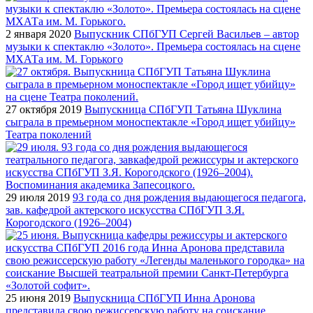
2 января 2020
Выпускник СПбГУП Сергей Васильев – автор
музыки к спектаклю «Золото». Премьера состоялась на сцене
МХАТа им. М. Горького
27 октября 2019
Выпускница СПбГУП Татьяна Шуклина
сыграла в премьерном моноспектакле «Город ищет убийцу»
Театра поколений
29 июля 2019
93 года со дня рождения выдающегося педагога,
зав. кафедрой актерского искусства СПбГУП З.Я.
Корогодского (1926–2004)
25 июня 2019
Выпускница СПбГУП Инна Аронова
представила свою режиссерскую работу на соискание