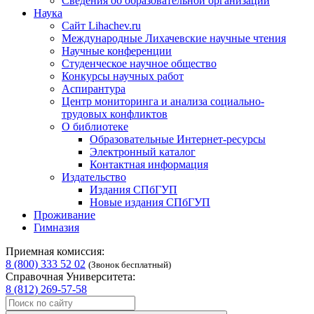
Сведения об образовательной организации
Наука
Сайт Lihachev.ru
Международные Лихачевские научные чтения
Научные конференции
Студенческое научное общество
Конкурсы научных работ
Аспирантура
Центр мониторинга и анализа социально-
трудовых конфликтов
О библиотеке
Образовательные Интернет-ресурсы
Электронный каталог
Контактная информация
Издательство
Издания СПбГУП
Новые издания СПбГУП
Проживание
Гимназия
Приемная комиссия:
8 (800) 333 52 02
(Звонок бесплатный)
Справочная Университета:
8 (812) 269-57-58