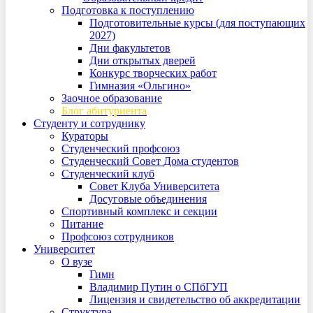
Подготовка к поступлению
Подготовительные курсы (для поступающих
2027)
Дни факультетов
Дни открытых дверей
Конкурс творческих работ
Гимназия «Ольгино»
Заочное образование
Блог абитуриента
Студенту и сотруднику
Кураторы
Студенческий профсоюз
Студенческий Совет Дома студентов
Студенческий клуб
Совет Клуба Университета
Досуговые объединения
Спортивный комплекс и секции
Питание
Профсоюз сотрудников
Университет
О вузе
Гимн
Владимир Путин о СПбГУП
Лицензия и свидетельство об аккредитации
Структура