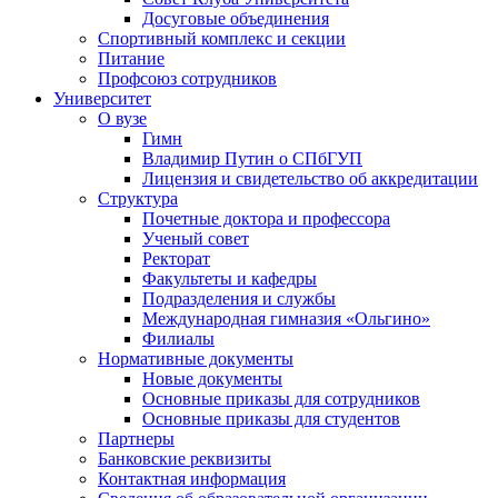
Досуговые объединения
Спортивный комплекс и секции
Питание
Профсоюз сотрудников
Университет
О вузе
Гимн
Владимир Путин о СПбГУП
Лицензия и свидетельство об аккредитации
Структура
Почетные доктора и профессора
Ученый совет
Ректорат
Факультеты и кафедры
Подразделения и службы
Международная гимназия «Ольгино»
Филиалы
Нормативные документы
Новые документы
Основные приказы для сотрудников
Основные приказы для студентов
Партнеры
Банковские реквизиты
Контактная информация