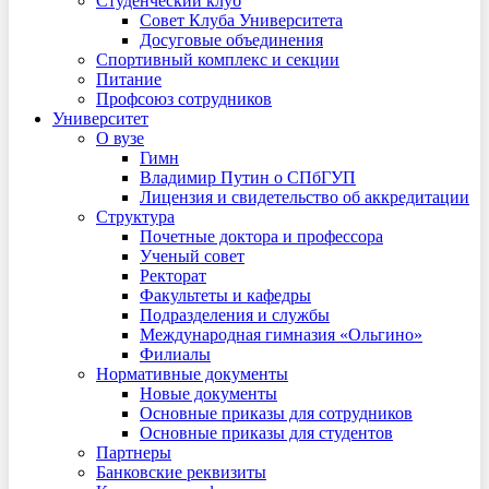
Студенческий клуб
Совет Клуба Университета
Досуговые объединения
Спортивный комплекс и секции
Питание
Профсоюз сотрудников
Университет
О вузе
Гимн
Владимир Путин о СПбГУП
Лицензия и свидетельство об аккредитации
Структура
Почетные доктора и профессора
Ученый совет
Ректорат
Факультеты и кафедры
Подразделения и службы
Международная гимназия «Ольгино»
Филиалы
Нормативные документы
Новые документы
Основные приказы для сотрудников
Основные приказы для студентов
Партнеры
Банковские реквизиты