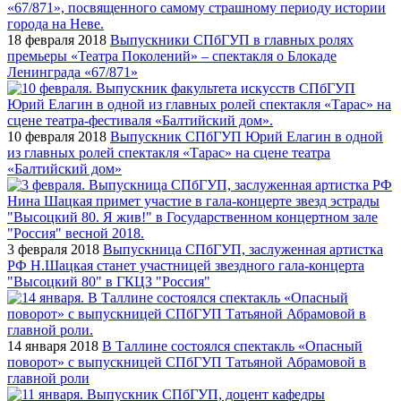
18 февраля 2018
Выпускники СПбГУП в главных ролях
премьеры «Театра Поколений» – спектакля о Блокаде
Ленинграда «67/871»
10 февраля 2018
Выпускник СПбГУП Юрий Елагин в одной
из главных ролей спектакля «Тарас» на сцене театра
«Балтийский дом»
3 февраля 2018
Выпускница СПбГУП, заслуженная артистка
РФ Н.Шацкая станет участницей звездного гала-концерта
"Высоцкий 80" в ГКЦЗ "Россия"
14 января 2018
В Таллине состоялся спектакль «Опасный
поворот» с выпускницей СПбГУП Татьяной Абрамовой в
главной роли