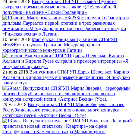
24 июня 2018
Выпускница СПбГУП Татьяна Шуклина
сыграла в премьерном моноспектакле «(Не)случайный
попутчик» на сцене «Новой Голландии»
10 июня 2018
Мастерская танца выпускников СПбГУП
«Ко&Ко» получила Гран-при Международного
хореографического конкурса в Латвии
2 июня 2018
Выпускники СПбГУП Дарья Шевелько, Каринэ
Асланян и Кирилл Гусев в премьере антрепризы «Я покупаю
вашу жену»
29 мая 2018
Выпускница СПбГУП Мария Зверева - призер
Республиканского телевизионного вокального конкурса
актерской песни «Актриса Весна» (Уфа)