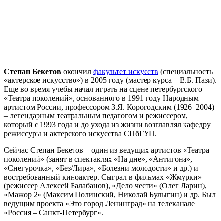
Степан Бекетов
окончил
факультет искусств
(специальность
«актерское искусство») в 2005 году (мастер курса – В.Б. Пази).
Еще во время учебы начал играть на сцене петербургского
«Театра поколений», основанного в 1991 году Народным
артистом России, профессором З.Я. Корогодским (1926–2004)
– легендарным театральным педагогом и режиссером,
который с 1993 года и до ухода из жизни возглавлял кафедру
режиссуры и актерского искусства СПбГУП.
Сейчас Степан Бекетов – один из ведущих артистов «Театра
поколений» (занят в спектаклях «На дне», «Антигона»,
«Снегурочка», «Без/Лира», «Болезни молодости» и др.) и
востребованный киноактер. Сыграл в фильмах «Жмурки»
(режиссер Алексей Балабанов), «Дело чести» (Олег Ларин),
«Мажор 2» (Максим Полинский, Николай Булыгин) и др. Был
ведущим проекта «Это город Ленинград» на телеканале
«Россия – Санкт-Петербург».