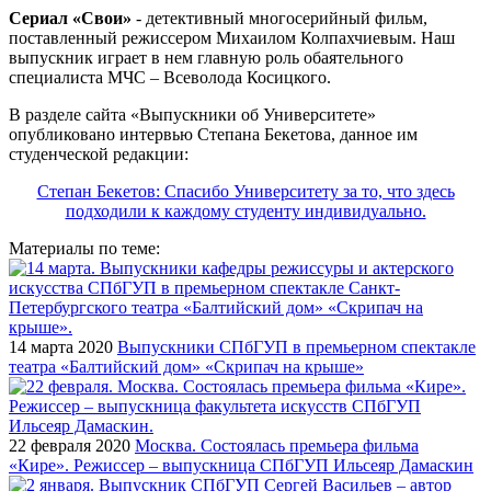
Сериал «Свои»
- детективный многосерийный фильм,
поставленный режиссером Михаилом Колпахчиевым. Наш
выпускник играет в нем главную роль обаятельного
специалиста МЧС – Всеволода Косицкого.
В разделе сайта «Выпускники об Университете»
опубликовано интервью Степана Бекетова, данное им
студенческой редакции:
Степан Бекетов: Спасибо Университету за то, что здесь
подходили к каждому студенту индивидуально.
Материалы по теме:
14 марта 2020
Выпускники СПбГУП в премьерном спектакле
театра «Балтийский дом» «Скрипач на крыше»
22 февраля 2020
Москва. Состоялась премьера фильма
«Кире». Режиссер – выпускница СПбГУП Ильсеяр Дамаскин