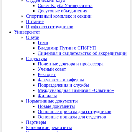
Студенческий клуб
Совет Клуба Университета
Досуговые объединения
Спортивный комплекс и секции
Питание
Профсоюз сотрудников
Университет
О вузе
Гимн
Владимир Путин о СПбГУП
Лицензия и свидетельство об аккредитации
Структура
Почетные доктора и профессора
Ученый совет
Ректорат
Факультеты и кафедры
Подразделения и службы
Международная гимназия «Ольгино»
Филиалы
Нормативные документы
Новые документы
Основные приказы для сотрудников
Основные приказы для студентов
Партнеры
Банковские реквизиты