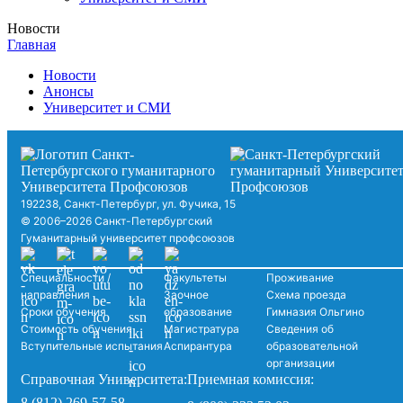
Новости
Главная
Новости
Анонсы
Университет и СМИ
192238, Санкт-Петербург, ул. Фучика, 15
© 2006–2026 Санкт-Петербургский
Гуманитарный университет профсоюзов
Специальности /
Факультеты
Проживание
направления
Заочное
Схема проезда
Сроки обучения
образование
Гимназия Ольгино
Стоимость обучения
Магистратура
Сведения об
Вступительные испытания
Аспирантура
образовательной
организации
Справочная Университета:
Приемная комиссия:
8 (812) 269-57-58