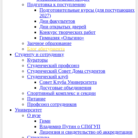
Подготовка к поступлению
Подготовительные курсы (для поступающих
2027)
Дни факультетов
Дни открытых дверей
Конкурс творческих работ
Гимназия «Ольгино»
Заочное образование
Блог абитуриента
Студенту и сотруднику
Кураторы
Студенческий профсоюз
Студенческий Совет Дома студентов
Студенческий клуб
Совет Клуба Университета
Досуговые объединения
Спортивный комплекс и секции
Питание
Профсоюз сотрудников
Университет
О вузе
Гимн
Владимир Путин о СПбГУП
Лицензия и свидетельство об аккредитации
Структура