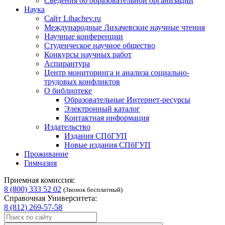
Сведения об образовательной организации
Наука
Сайт Lihachev.ru
Международные Лихачевские научные чтения
Научные конференции
Студенческое научное общество
Конкурсы научных работ
Аспирантура
Центр мониторинга и анализа социально-
трудовых конфликтов
О библиотеке
Образовательные Интернет-ресурсы
Электронный каталог
Контактная информация
Издательство
Издания СПбГУП
Новые издания СПбГУП
Проживание
Гимназия
Приемная комиссия:
8 (800) 333 52 02
(Звонок бесплатный)
Справочная Университета:
8 (812) 269-57-58