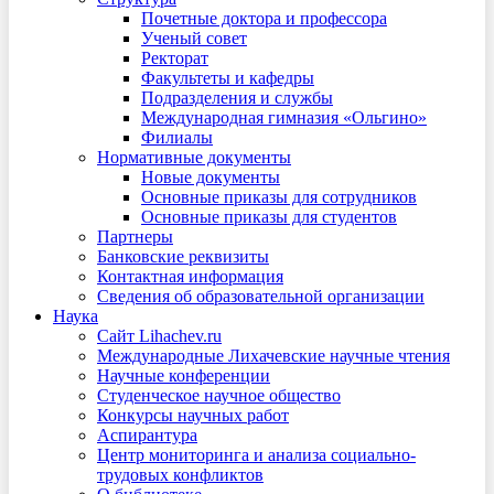
Почетные доктора и профессора
Ученый совет
Ректорат
Факультеты и кафедры
Подразделения и службы
Международная гимназия «Ольгино»
Филиалы
Нормативные документы
Новые документы
Основные приказы для сотрудников
Основные приказы для студентов
Партнеры
Банковские реквизиты
Контактная информация
Сведения об образовательной организации
Наука
Сайт Lihachev.ru
Международные Лихачевские научные чтения
Научные конференции
Студенческое научное общество
Конкурсы научных работ
Аспирантура
Центр мониторинга и анализа социально-
трудовых конфликтов