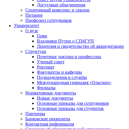
Досуговые объединения
Спортивный комплекс и секции
Питание
Профсоюз сотрудников
Университет
О вузе
Гимн
Владимир Путин о СПбГУП
Лицензия и свидетельство об аккредитации
Структура
Почетные доктора и профессора
Ученый совет
Ректорат
Факультеты и кафедры
Подразделения и службы
Международная гимназия «Ольгино»
Филиалы
Нормативные документы
Новые документы
Основные приказы для сотрудников
Основные приказы для студентов
Партнеры
Банковские реквизиты
Контактная информация