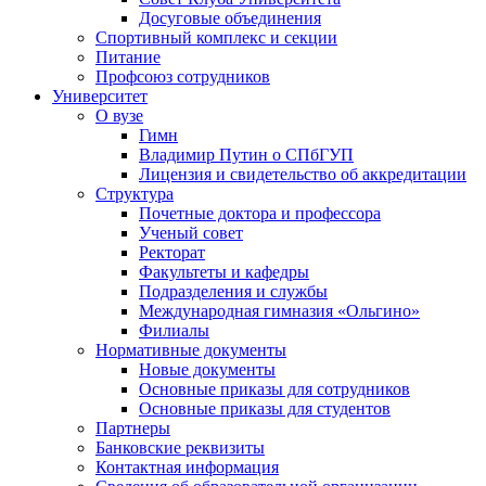
Досуговые объединения
Спортивный комплекс и секции
Питание
Профсоюз сотрудников
Университет
О вузе
Гимн
Владимир Путин о СПбГУП
Лицензия и свидетельство об аккредитации
Структура
Почетные доктора и профессора
Ученый совет
Ректорат
Факультеты и кафедры
Подразделения и службы
Международная гимназия «Ольгино»
Филиалы
Нормативные документы
Новые документы
Основные приказы для сотрудников
Основные приказы для студентов
Партнеры
Банковские реквизиты
Контактная информация