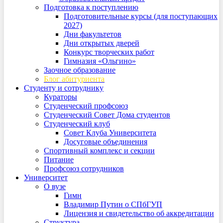
Подготовка к поступлению
Подготовительные курсы (для поступающих
2027)
Дни факультетов
Дни открытых дверей
Конкурс творческих работ
Гимназия «Ольгино»
Заочное образование
Блог абитуриента
Студенту и сотруднику
Кураторы
Студенческий профсоюз
Студенческий Совет Дома студентов
Студенческий клуб
Совет Клуба Университета
Досуговые объединения
Спортивный комплекс и секции
Питание
Профсоюз сотрудников
Университет
О вузе
Гимн
Владимир Путин о СПбГУП
Лицензия и свидетельство об аккредитации
Структура