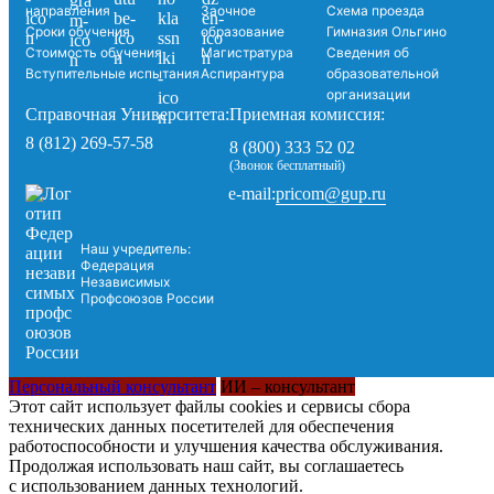
направления
Заочное
Схема проезда
Сроки обучения
образование
Гимназия Ольгино
Стоимость обучения
Магистратура
Сведения об
Вступительные испытания
Аспирантура
образовательной
организации
Справочная Университета:
Приемная комиссия:
8 (812) 269-57-58
8 (800) 333 52 02
(Звонок бесплатный)
pricom@gup.ru
e-mail:
Наш учредитель:
Федерация
Независимых
Профсоюзов России
Персональный консультант
ИИ – консультант
Этот сайт использует файлы cookies и сервисы сбора
технических данных посетителей для обеспечения
работоспособности и улучшения качества обслуживания.
Продолжая использовать наш сайт, вы соглашаетесь
с использованием данных технологий.