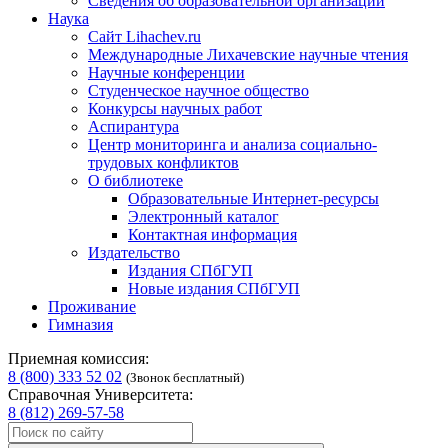
Сведения об образовательной организации
Наука
Сайт Lihachev.ru
Международные Лихачевские научные чтения
Научные конференции
Студенческое научное общество
Конкурсы научных работ
Аспирантура
Центр мониторинга и анализа социально-
трудовых конфликтов
О библиотеке
Образовательные Интернет-ресурсы
Электронный каталог
Контактная информация
Издательство
Издания СПбГУП
Новые издания СПбГУП
Проживание
Гимназия
Приемная комиссия:
8 (800) 333 52 02
(Звонок бесплатный)
Справочная Университета:
8 (812) 269-57-58