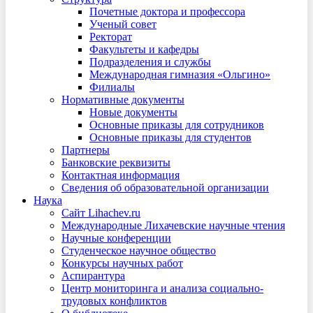
Почетные доктора и профессора
Ученый совет
Ректорат
Факультеты и кафедры
Подразделения и службы
Международная гимназия «Ольгино»
Филиалы
Нормативные документы
Новые документы
Основные приказы для сотрудников
Основные приказы для студентов
Партнеры
Банковские реквизиты
Контактная информация
Сведения об образовательной организации
Наука
Сайт Lihachev.ru
Международные Лихачевские научные чтения
Научные конференции
Студенческое научное общество
Конкурсы научных работ
Аспирантура
Центр мониторинга и анализа социально-
трудовых конфликтов