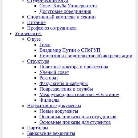
Студенческий клуб
Совет Клуба Университета
Досуговые объединения
Спортивный комплекс и секции
Питание
Профсоюз сотрудников
Университет
О вузе
Гимн
Владимир Путин о СПбГУП
Лицензия и свидетельство об аккредитации
Структура
Почетные доктора и профессора
Ученый совет
Ректорат
Факультеты и кафедры
Подразделения и службы
Международная гимназия «Ольгино»
Филиалы
Нормативные документы
Новые документы
Основные приказы для сотрудников
Основные приказы для студентов
Партнеры
Банковские реквизиты