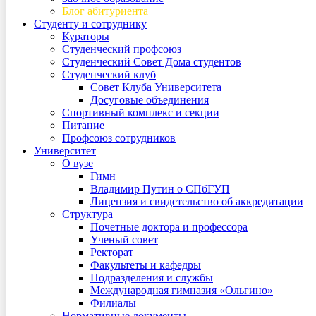
Блог абитуриента
Студенту и сотруднику
Кураторы
Студенческий профсоюз
Студенческий Совет Дома студентов
Студенческий клуб
Совет Клуба Университета
Досуговые объединения
Спортивный комплекс и секции
Питание
Профсоюз сотрудников
Университет
О вузе
Гимн
Владимир Путин о СПбГУП
Лицензия и свидетельство об аккредитации
Структура
Почетные доктора и профессора
Ученый совет
Ректорат
Факультеты и кафедры
Подразделения и службы
Международная гимназия «Ольгино»
Филиалы
Нормативные документы