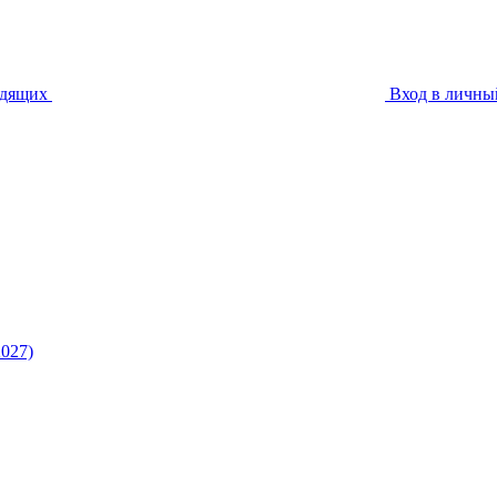
идящих
Вход в личны
027)