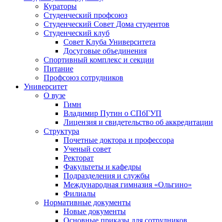
Кураторы
Студенческий профсоюз
Студенческий Совет Дома студентов
Студенческий клуб
Совет Клуба Университета
Досуговые объединения
Спортивный комплекс и секции
Питание
Профсоюз сотрудников
Университет
О вузе
Гимн
Владимир Путин о СПбГУП
Лицензия и свидетельство об аккредитации
Структура
Почетные доктора и профессора
Ученый совет
Ректорат
Факультеты и кафедры
Подразделения и службы
Международная гимназия «Ольгино»
Филиалы
Нормативные документы
Новые документы
Основные приказы для сотрудников