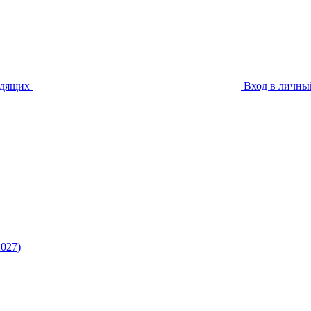
идящих
Вход в личны
027)