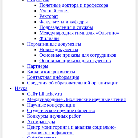
Почетные доктора и профессора
Ученый совет
Ректорат
Факультеты и кафедры
Подразделения и службы
Международная гимназия «Ольгино»
Филиалы
Нормативные документы
Новые документы
Основные приказы для сотрудников
Основные приказы для студентов
Партнеры
Банковские реквизиты
Контактная информация
Сведения об образовательной организации
Наука
Сайт Lihachev.ru
Международные Лихачевские научные чтения
Научные конференции
Студенческое научное общество
Конкурсы научных работ
Аспирантура
Центр мониторинга и анализа социально-
трудовых конфликтов