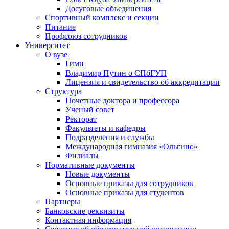
Досуговые объединения
Спортивный комплекс и секции
Питание
Профсоюз сотрудников
Университет
О вузе
Гимн
Владимир Путин о СПбГУП
Лицензия и свидетельство об аккредитации
Структура
Почетные доктора и профессора
Ученый совет
Ректорат
Факультеты и кафедры
Подразделения и службы
Международная гимназия «Ольгино»
Филиалы
Нормативные документы
Новые документы
Основные приказы для сотрудников
Основные приказы для студентов
Партнеры
Банковские реквизиты
Контактная информация