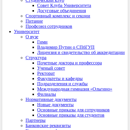
Студенческий клуб
Совет Клуба Университета
Досуговые объединения
Спортивный комплекс и секции
Питание
Профсоюз сотрудников
Университет
О вузе
Гимн
Владимир Путин о СПбГУП
Лицензия и свидетельство об аккредитации
Структура
Почетные доктора и профессора
Ученый совет
Ректорат
Факультеты и кафедры
Подразделения и службы
Международная гимназия «Ольгино»
Филиалы
Нормативные документы
Новые документы
Основные приказы для сотрудников
Основные приказы для студентов
Партнеры
Банковские реквизиты