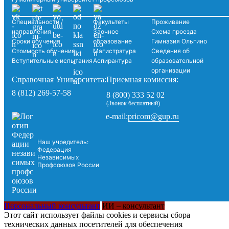
Специальности /
Факультеты
Проживание
направления
Заочное
Схема проезда
Сроки обучения
образование
Гимназия Ольгино
Стоимость обучения
Магистратура
Сведения об
Вступительные испытания
Аспирантура
образовательной
организации
Справочная Университета:
Приемная комиссия:
8 (812) 269-57-58
8 (800) 333 52 02
(Звонок бесплатный)
pricom@gup.ru
e-mail:
Наш учредитель:
Федерация
Независимых
Профсоюзов России
Персональный консультант
ИИ – консультант
Этот сайт использует файлы cookies и сервисы сбора
технических данных посетителей для обеспечения