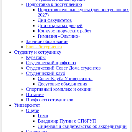
Подготовка к поступлению
Подготовительные курсы (для поступающих
2027)
Дни факультетов
Дни открытых дверей
Конкурс творческих работ
Гимназия «Ольгино»
Заочное образование
Блог абитуриента
Студенту и сотруднику
Кураторы
Студенческий профсоюз
Студенческий Совет Дома студентов
Студенческий клуб
Совет Клуба Университета
Досуговые объединения
Спортивный комплекс и секции
Питание
Профсоюз сотрудников
Университет
О вузе
Гимн
Владимир Путин о СПбГУП
Лицензия и свидетельство об аккредитации
Структура