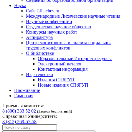
Сведения об образовательной организации
Наука
Сайт Lihachev.ru
Международные Лихачевские научные чтения
Научные конференции
Студенческое научное общество
Конкурсы научных работ
Аспирантура
Центр мониторинга и анализа социально-
трудовых конфликтов
О библиотеке
Образовательные Интернет-ресурсы
Электронный каталог
Контактная информация
Издательство
Издания СПбГУП
Новые издания СПбГУП
Проживание
Гимназия
Приемная комиссия:
8 (800) 333 52 02
(Звонок бесплатный)
Справочная Университета:
8 (812) 269-57-58